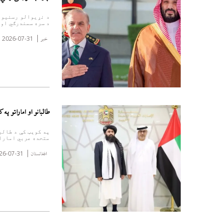
د نړیوالو رسنیو 
د سره سمندرګي او 
2026-07-31
خبر
طالبانو او اماراتو پ
په کوېټ کې د طالب
متحده عربي امارات
26-07-31
افغانستان