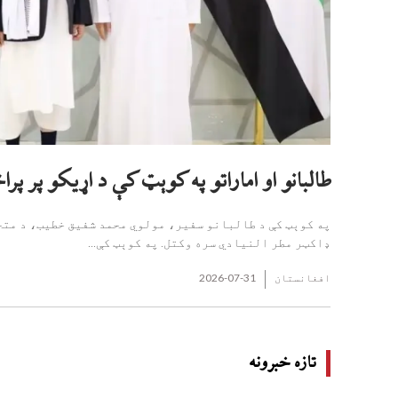
طالبانو او اماراتو په کوېټ کې د اړیکو پر پرا
په کوېټ کې د طالبانو سفیر، مولوي محمد شفیق خطیب، د مت
ډاکټر مطر النیادي سره وکتل. په کوېټ کې...
افغانستان
2026-07-31
تازه خبرونه