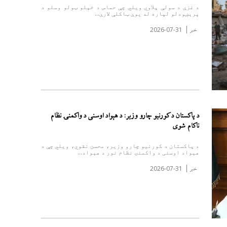
د غزې د سولې پلاوي ویلي چې حماس د خپلو ټولو وسلو د
پرېښودلو لپاره له یوې ټاکلې لارې...
2026-07-31
خبر
د پاکستان د کورنیو چارو وزیر: د هېواد اوسنی د واکمنۍ نظام
ناکام شوی
د پاکستان د کورنیو چارو وزیر، محسن نقوي، ویلي چې د
هېواد اوسنی د واکمنۍ نظام نور د هېواد...
2026-07-31
خبر