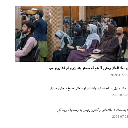
وناما: افغان رسنۍ لا هم له سختو بندیزونو او فشارونو سره...
2026-07-2
ریتانیا ډاوټي د افغانستان، پاکستان او منځني ختیځ د چارو مسؤل...
2026-07-2
 بدخشان د اطلاعاتو او کلتور رئیس په وسله‌وال برید کې...
2026-07-2