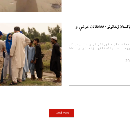
د کډوالو وزارت: له پاکستان زندانونو ۸۸۰ افغانان خوشې او
۱۴۰۵ – د افغانستان د کډوالو او راستنېدونکو
چارو وزارت وايي، له پاکستاني زندانونو ۸۸۰
20
Load more