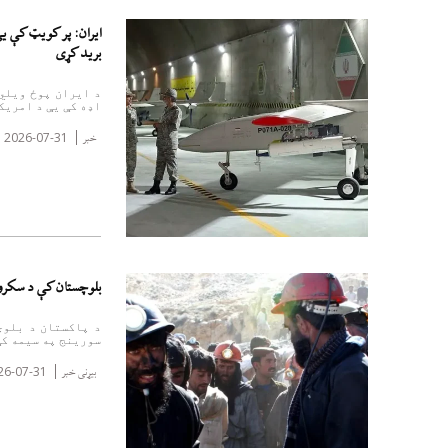
ایران: پر کویټ کې یې
برید کړی
د ایران پوځ ویلي
اډه کې یې د امریکا
2026-07-31
خبر
بلوچستان کې د سکرو کان نړېد
د پاکستان د بلوچ
سورینج په سیمه کې 
26-07-31
بیړنی خبر