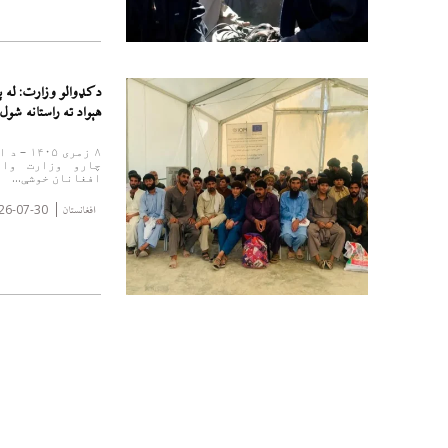
هېواد ته راستانه شول
۸ زمری 
افغانان خوشې...
26-07-30
افغانستان