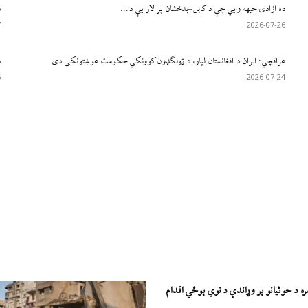
ده ازادۍ جبهه وایي چې د کابل–بدخشان پر لار یې د...
د
7
2026-07-26
عراقچي: ایران د افغانستان لپاره د ټولګډون کوونکي حکومت غوښتونکی دی
د
5
2026-07-24
پ
3
ره د حوثیانو پر وړاندې د نوي پوځي اقدام