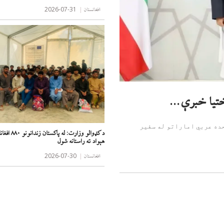
2026-07-31
افغانستان
ختیا خبرې...
حده عربي اماراتو له سفیر
د کډوالو وزارت: 
هېواد ته راستانه شول
2026-07-30
افغانستان