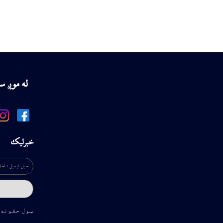
له موږ 
خبرلیک
ټول حقونه 