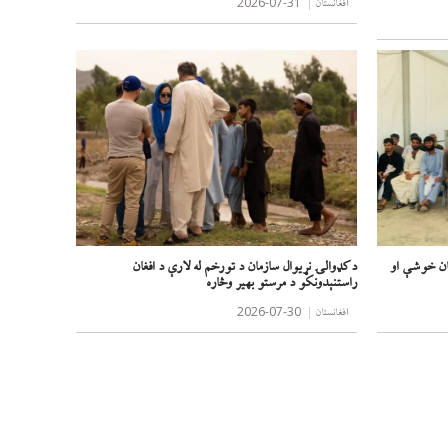
2026-07-31
افغانستان
له پاکستان زندانونو ۸۸۰ افغانان خوشې او
د کډوالۍ نړیوال سازمان د تورخم له لارې د افغان
راستنېدونکو د مرستو بهیر وڅاره
2026-07-30
افغانستان