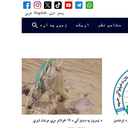
پښتو
دری
English
عربی
ستاسو نظر
اړیکه
زموږ په اړه
 د توغندیز
د نیمروز په دښتو کې د ۱۹ ځوانانو مړي موندل شوي