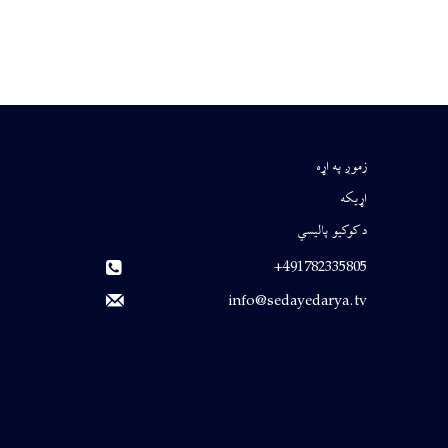
زموږ په اړه
اړیکه
د کوکیو پالیسي
491782335805+
info@sedayedarya.tv