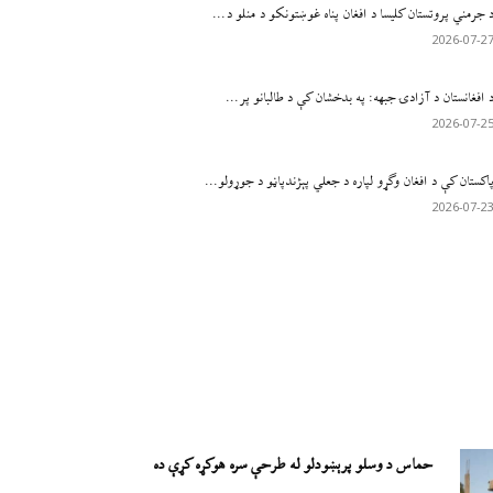
 جرمني پروتستان کلیسا د افغان پناه غوښتونکو د منلو د...
2026-07-2
 افغانستان د آزادۍ جبهه: په بدخشان کې د طالبانو پر...
2026-07-2
اکستان کې د افغان وګړو لپاره د جعلي پېژندپاڼو د جوړولو...
2026-07-2
حماس د وسلو پرېښودلو له طرحې سره هوکړه کړې ده