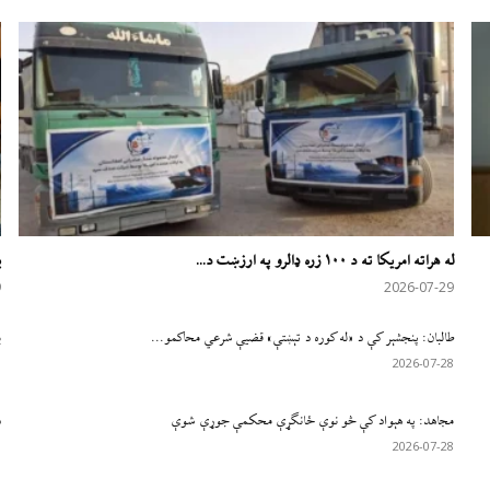
له هراته امریکا ته د ۱۰۰ زره ډالرو په ارزښت د...
ی
9
2026-07-29
طالبان: پنجشېر کې د «له کوره د تېښتې» قضیې شرعي محاکمو...
ب
8
2026-07-28
مجاهد: په هېواد کې څو نوې ځانګړې محکمې جوړې شوې
د
8
2026-07-28