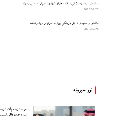
یونیسف: په نورستان کې سېلاب ځپلو کورنیو ته بېړنۍ مرستې رسول...
2026-07-25
طالبانو پر سعودي د تېل وړونکې بېړۍ د حوثیانو برید وغانده
2026-07-24
نور خبرونه
عربستان له پاکستان س
لپاره چمتووالی نیسي