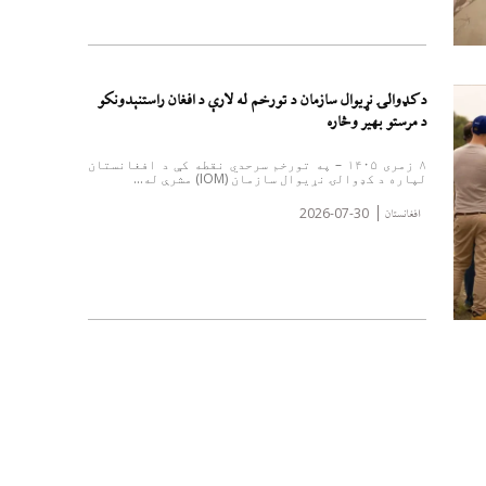
د کډوالۍ نړیوال سازمان د تورخم له لارې د افغان راستنېدونکو
د مرستو بهیر وڅاره
۸ زمری ۱۴۰۵ – په تورخم سرحدي نقطه کې د افغانستان
لپاره د کډوالۍ نړیوال سازمان (IOM) مشرې له...
2026-07-30
افغانستان