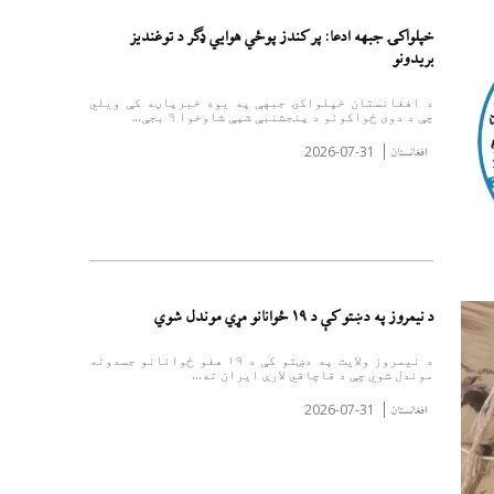
خپلواکۍ جبهه ادعا: پر کندز پوځي هوايي ډګر د توغندیز
بریدونو
د افغانستان خپلواکۍ جبهې په یوه خبرپاڼه کې ویلي
چې د دوی ځواکونو د پنجشنبې شپې شاوخوا ۹ بجې...
2026-07-31
افغانستان
د نیمروز په دښتو کې د ۱۹ ځوانانو مړي موندل شوي
د نیمروز ولایت په دښتو کې د ۱۹ هغو ځوانانو جسدونه
موندل شوي چې د قاچاقي لارې ایران ته...
2026-07-31
افغانستان