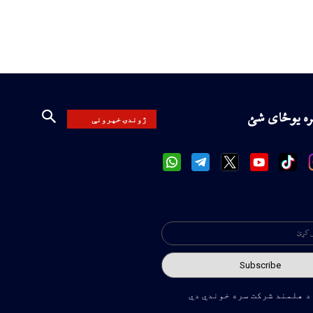
سره یوځای شئ
ژوندۍ خپرونې
د هلمند شرکت سره خوندي دي