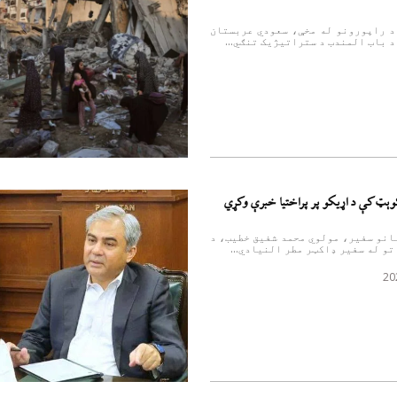
د راپورونو له مخې، سعودي عربستان
د باب المندب د ستراتیژیک تنګي...
ه کوېټ کې د اړیکو پر پراختیا خبرې وکړي
انو سفیر، مولوي محمد شفیق خطیب، د
و له سفیر ډاکټر مطر النیادي...
20