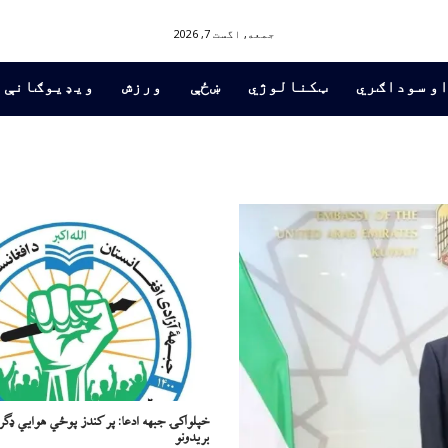
جمعه, اگست 7, 2026
او سوداګري
ټکنالوژي
ښځې
ورزش
ویډیوګانې
خپلواکۍ جبهه ادعا: پر کندز پوځي هوايي ډګر
بریدونو