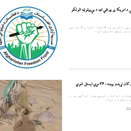
 د امریکا پر پوځي اډه د بې‌پیلوټه الوتکو
 چې د کویټ په «احمد الجابر» هوايي
 پر پوځي تاسیساتو...
و پېښه؛ ۳۴ مړي ایستل شوي
ستان ایالت د کوټې ښار ته څېرمه د
د سکرو د یوه...
20