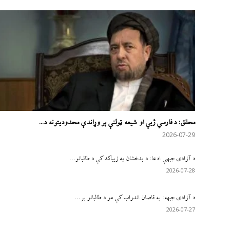
محقق: د فارسي ژبې او شيعه ټولنې پر وړاندې محدودیتونه د...
2026-07-29
د آزادۍ جبهې ادعا: د بدخشان په زیباک کې د طالبانو...
2026-07-28
د آزادۍ جبهه: په قاصان اندراب کې مو د طالبانو پر...
2026-07-27