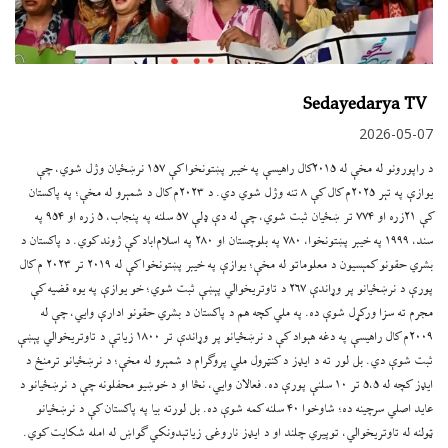
Sedayedarya TV
2026-05-07
د راپورونو له مخې له ۲۰۱۵کال راهیسې په خیبر پښتونخوا کې ۱۵۷ نرښځیان وژل شوي، چې
یوازې په تېر ۲۰۲۵م کال کې ۸ تنه وژل شوي دي. د ۲۰۲۳م کال د شمېرو له مخې؛ په پاکستان
کې ۲۱زره او ۷۷۴ تر ښځیان ثبت شوي، چې له دې ډلې ۵۷ سلنه په پنجاب، ۵ زره او ۹۵۴ په
سند، ۱۹۹۹ په خیبر پښتونخوا، ۷۸۰ په بلوچستان او ۲۸۰ په اسلام‌اباد کې ژوند کوي. د پاکستان د
بشري حقونو کمېسیون د معلوماتو له مخې؛ یوازې په خیبر پښتونخوا کې له ۲۰۱۹ تر ۲۰۲۳ م کال
پورې د نرښځیانو پر وړاندې ۲۶۷ د تاوتریخوالي پېښې ثبت شوي؛ خو یوازې په یوه قضیه کې
مجرم ته سزا ورکړل شوې ده. په ملي کچه هم د پاکستان د بشري حقونو ادارې وایي، چې له
۲۰۰۹م کال راهیسې په دغه هېواد کې د نرښځیانو پر وړاندې تر ۱۸۰۰ زیاتې د تاوتریخوالي پېښې
ثبت شوې دي. بل لور ته د ایډز د کنټرول ملي پروګرام د شمېرو له مخې؛ د نرښځیانو ترمنځ د
ایډز کچه له ۵،۵ تر ۱۰ سلنې پورې ده. فعالان وایي، نڅا او د خوښیو محفلونه چې د نرښځیانو د
عاید اصلي سرچینه ده؛ شاوخوا ۴۰ سلنه کمه شوې ده. بل لورته بیا په پاکستان کې د نرښځیانو
ټولنه له تاوتریخوالي، توپیري چلند او د ایډز ناروغۍ زیاتېدونکي ګواښ له امله شکایت کوي.