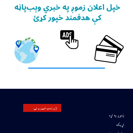
ژوندۍ خپرونې
زموږ په اړه
اړیکه