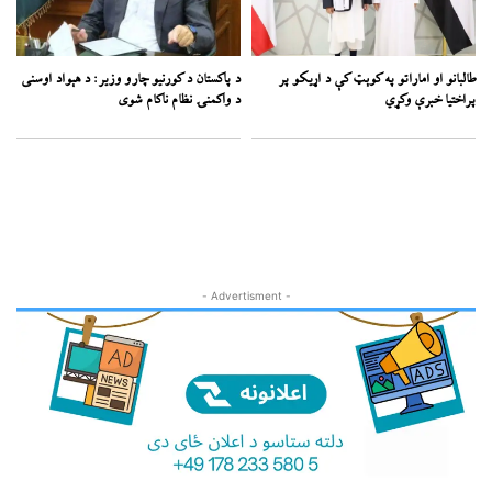
طالبانو او اماراتو په کوېټ کې د اړیکو پر
د پاکستان د کورنیو چارو وزیر: د هېواد اوسنی
پراختیا خبرې وکړي
د واکمنۍ نظام ناکام شوی
- Advertisment -