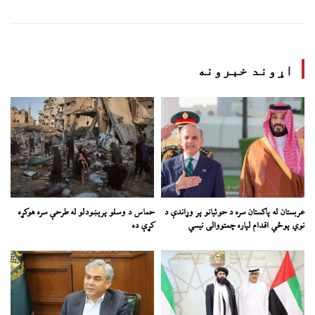
اړوند خبرونه
عربستان له پاکستان سره د حوثیانو پر وړاندې د
حماس د وسلو پرېښودلو له طرحې سره هوکړه
نوي پوځي اقدام لپاره چمتووالی نیسي
کړې ده