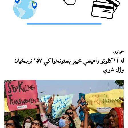
خبر
نړۍ
له ۱۱ کلونو راهیسې خیبر پښتونخوا کې ۱۵۷ نرښځیان
وژل شوي