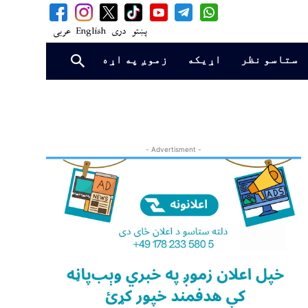
پښتو
دری
English
عربی
ستاسو نظر
اړیکه
زموږ په اړه
- Advertisment -