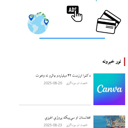
نور خبرونه
د کنوا ارزښت ۴۲ میلیاردو ډالرو ته وخوت
2025-08-20
اقتصاد او سوداګري
افغانستان او سي‌پیک پروژې اغېزې
2025-08-23
اقتصاد او سوداګري