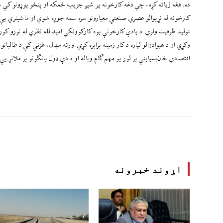
ده. هغه زیاته کړه، چې دغه کارخونه پر شپږ جریب ځمکه او پنځو پوړونو کې جو
تولید ظرفیت ولري. د یادې کارخونې یوه کارکوونکي امیدالله نظري له نورو کورن
وکړي او د هېوادوالو لپاره د کار زمینه برابره کړي. ورته مهال، غزني کې د طا
اقتصادي ځان‌بسیاینې پر لور یو مهم ګام وباله او د دې ډول پانګونو پر ملاتړ یې 
اړوند خبرونه