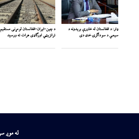
ډار: د افغانستان له خاورې بریدونه د
د چین–ایران–افغانستان لومړنی مستقیم
سیمې د سوداګرۍ خنډ دی
ترانزیټي اورګاډی هرات ته ورسېد
له موږ س