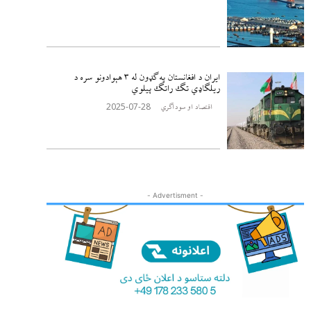
ایران د افغانستان په ګډون له ٣ هېوادونو سره د
ریلګاډي تګ راتګ پیلوي
2025-07-28
اقتصاد او سوداګري
- Advertisment -