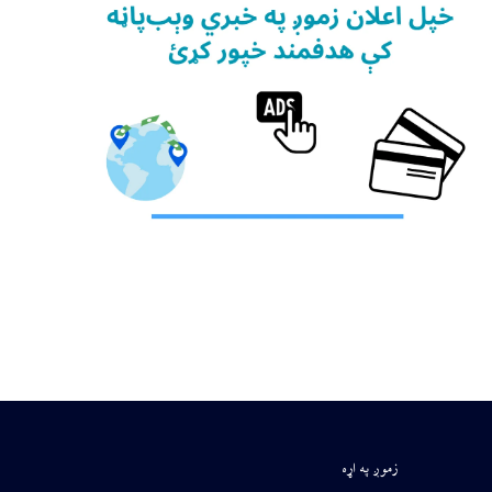
زموږ په اړه