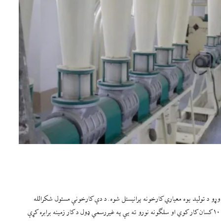
د اوړو د تولید یوه معیاري کارخونه پرانیستل شوه. د دې کارخونې مسئول شکرالله
یزدان‌پناه په دې اړه جوړه شوې غونډه کې ویلي چې اوس په دغه فابریکه کې ۱۰۰ کسان کار کوي او سلګونه نورو ته یې په غیررسمي ډول د کار زمینه برابره کړې