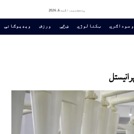
پنجشنبه, اگست 6, 2026
و سوداګري
ټکنالوژي
ښځې
ورزش
ویډیوګانې
رانیستل