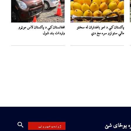
پاکستان کې د امو باغداران له سختو
افغانستان کې د پاکستان لاس موټرو
مالي ستونزو سره مخ دي
واردات بند شول
ره یوځای شئ
ژوندۍ خپرونې