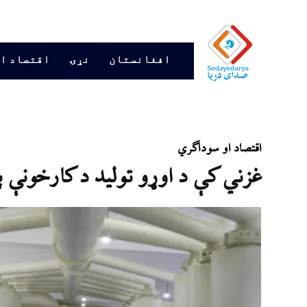
افغانستان
نړۍ
اقتصاد ا
اقتصاد او سوداګري
غزني کې د اوړو تولید د کارخونې پ