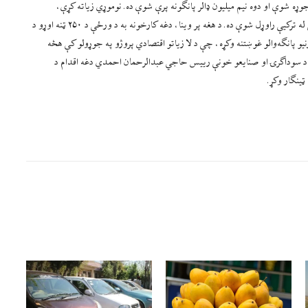
ړه شوې او دوه نیم میلیون ډالر پانګونه پرې شوې ده. نوموړي زیاته کړې،
کارخونه له نړيوالو عصري صنعتي معیارونو سره سمه جوړه شوې او ماشینري یې له ترکیې راوړل شوې ده. د هغه پر وینا، دغه کارخونه به د ورځې د ۲۵۰ ټنه اوړو د
یو پانګه‌والو غوښتنه وکړه، چې د لا زیاتو اقتصادي پروژو په جوړولو کې هڅه
لبانو د سوداګرۍ او صنایعو خونې رییس حاجي عبدالرحمان احمدي دغه اقدام د
ټینګار وکړ.