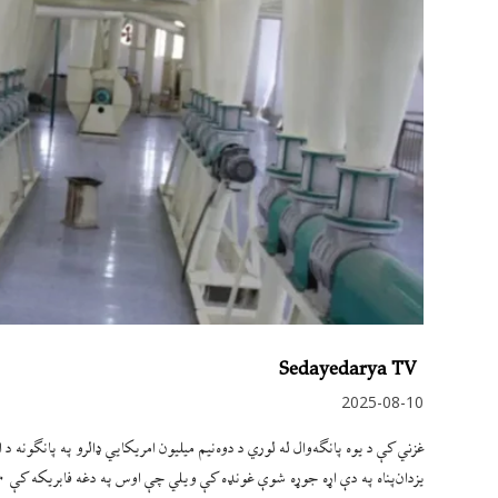
Sedayedarya TV
2025-08-10
غزني کې د یوه پانګه‌وال له لوري د دوه‌نیم میلیون امریکايي ډالرو په پانګونه 