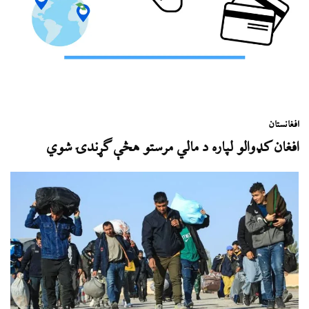
افغانستان
افغان کډوالو لپاره د مالي مرستو هڅې ګړندۍ شوي