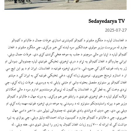
Sedayedarya TV
2025-07-27
د افغانستان لپاره د ملګرو ملتونو د کډوالو کمېشنرۍ استازي عرفات جمال د طالبانو د کډوالو
چارو له سرپرست وزیر مولوي عبدالکبیر سره لیدنه کې خبر ورکړی، چې ملګرو ملتونو د افغان
کډوالو لپاره د اړتیا وړ مالي سرچينو د جلب په موخه هڅې ګړندۍ کړې دي. عرفات جمال ویلي،
ایراني چارواکو د افغان کډوالو په تړاو د درې اړخیزې تخنیکي غونډې لپاره چمتووالی ښودلی او
ژر به یاده غونډه کابل کې جوړه شي. دا درې اړخیزه غونډه د افغانستان، ایران او د یو این ایچ سي
ار د استازو ترمنځ جوړېږي. نوموړي زیاته کړې، دغې تخنیکي غونډه کې به ایران کې د مېشتو
افغان کډوالو پر ستونزو مفصل بحثونه وشي او مثبتې پایلې ته به ورسېږي. عرفات زیاته کړې، چې
نږدې وخت کې به قطر کې د افغانستان په ګډون له نړیوالو مرستندویو ادارو سره د مالي امکاناتو
ترلاسه کولو لپاره د څو اړخیزې غونډې د رابللو خبر هم ورکړی. په ورته مهال د طالبانو د کډوالو
وزیر هم د بېرته راستنېدونکو ستونزو ته د رسېدنې په موخه درې اړخیزه غونډه مهمه یاده کړې او
ویلي یې دي، چې دوی له وړاندې یادې غونډې ته چمتووالی نیولی دی. دا خبر داسې مهال
خپرېږي، چې د طالبانو د کډوالو چارو د کمېسیون ویاند احمدالله وثیق ويلي، چې یوازې په تېره
میاشت کې له ایرانه له ۷۰۰ زرو زیات افغان کډوال په زور را ایستل شوي دي. هغه ویلي، له