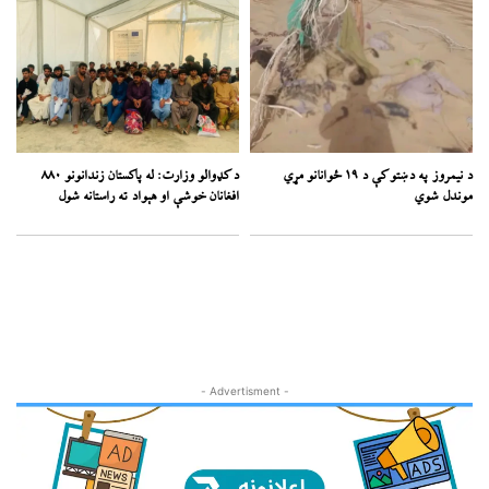
د نیمروز په دښتو کې د ۱۹ ځوانانو مړي
د کډوالو وزارت: له پاکستان زندانونو ۸۸۰
موندل شوي
افغانان خوشې او هېواد ته راستانه شول
- Advertisment -