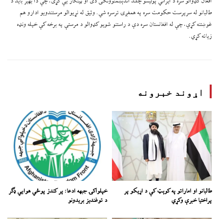
افغان کډوالو سره د ایراني پولیسو چلند اندېښمنوونکی دی او ټینګار یې کړی، چې دا بهیر باید د
طالبانو له سرپرست حکومت سره په همغږۍ ترسره شي. وثیق له نړیوالو مرستندویو ادارو هم
غوښتنه کړې، چې له افغانستان سره دې د راستنو شویو کډوالو د مرستې په برخه کې خپله ونډه
زیاته کړي.
اړوند خبرونه
طالبانو او اماراتو په کوېټ کې د اړیکو پر
خپلواکۍ جبهه ادعا: پر کندز پوځي هوايي ډګر
پراختیا خبرې وکړي
د توغندیز بریدونو