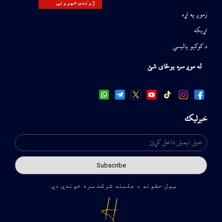
ژوندۍ خپرونې
زموږ په اړه
اړیکه
د کوکیو پالیسي
له موږ سره یوځای شئ
خبرلیک
ټول حقونه د هلمند شرکت سره خوندي دي