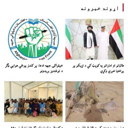
اړوند خبرونه
طالبانو او اماراتو په کوېټ کې د اړیکو پر
خپلواکۍ جبهه ادعا: پر کندز پوځي هوايي ډګر
پراختیا خبرې وکړي
د توغندیز بریدونو