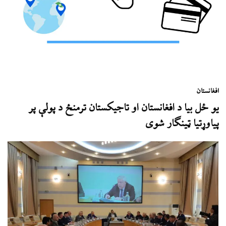
افغانستان
يو ځل بيا د افغانستان او تاجيکستان ترمنځ د پولې پر
پياوړتيا ټينګار شوی