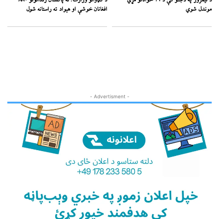
د نیمروز په دښتو کې د ۱۹ ځوانانو مړي
د کډوالو وزارت: له پاکستان زندانونو ۸۸۰
موندل شوي
افغانان خوشې او هېواد ته راستانه شول
- Advertisment -