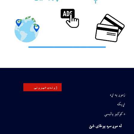
ژوندۍ خپرونې
زموږ په اړه
اړیکه
د کوکیو پالیسي
له موږ سره یوځای شئ