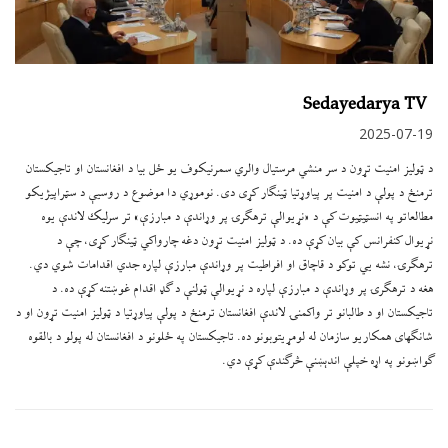
Sedayedarya TV
2025-07-19
د ټوليز امنيت تړون د سر منشي مرستيال والري سمرنيکوف‌ يو ځل بيا د افغانستان او تاجيکستان
ترمنځ د پولې د امنيت پر پياوړتيا ټينګار کړی دی. نوموړي دا موضوع د روسيې د سټراپيژيکو
مطالعاتو په انسټيټيوت کې د «نړيوالې ترهګرۍ پر وړاندې د مبارزې» تر سرليک لاندې يوه
نړيوال کنفرانس کې بيان کړې ده. د ټوليز امنيت تړون دغه چارواکي ټينګار کړی، چې د
ترهګرۍ، نشه يي توکو د قاچاق او افراطيت پر وړاندې مبارزې لپاره جدي اقدامات شوي دي.
هغه د ترهګرۍ پر وړاندې د مبارزې لپاره د نړيوالې ټولنې د ګډ اقدام غوښتنه کړې ده. د
تاجيکستان او د طالبانو تر واکمنۍ لاندې افغانستان ترمنځ د پولې پياوړتيا د ټوليز امنيت تړون او د
شانګهای همکاريو سازمان له لومړيتوبونو ده. تاجيکستان په ځلونو د افغانستان له پولو د بالقوه
ګواښونو په اړه خپلې اندېښنې څرګندې کړې دي.