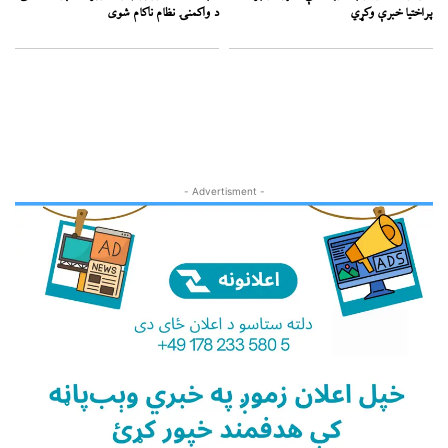
پراختیا خبرې وکړي
د واکمنۍ نظام ناکام شوی
- Advertisment -