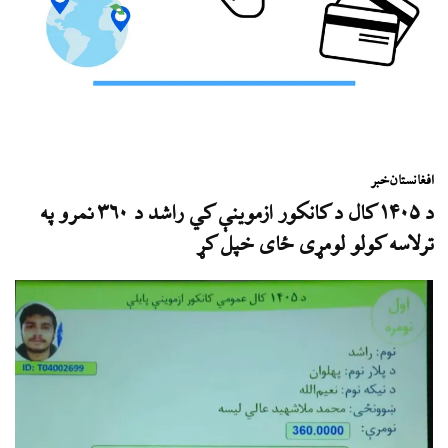
افغانستان
خبر
د ۱۴۰۵ کال د کانکور ازموینې کي راشد د ۳۶۰ نمرو په
ترلاسه کولو لومړی ځای خپل کړ