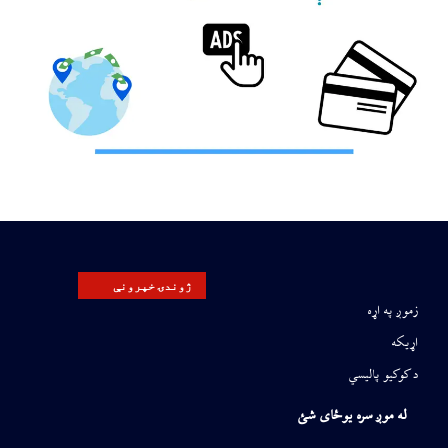
ژوندۍ خپرونې
زموږ په اړه
اړیکه
د کوکیو پالیسي
له موږ سره یوځای شئ