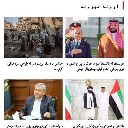
اړوند خبرونه
عربستان له پاکستان سره د حوثیانو پر وړاندې د
حماس د وسلو پرېښودلو له طرحې سره هوکړه
نوي پوځي اقدام لپاره چمتووالی نیسي
کړې ده
طالبانو او اماراتو په کوېټ کې د اړیکو پر
د پاکستان د کورنیو چارو وزیر: د هېواد اوسنی