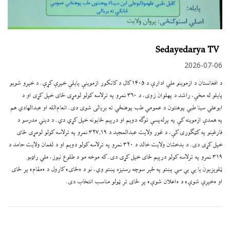
Sedayedarya TV
2026-07-06
د افغانستان د ازموینو ملي ادارې د ۱۴۰۵ کال د کانکور ازموینې پایلې خپرې کړې. د خپرو شویو
پایلو له مخې، راشد د پهلوان زوی، د ۳۶۰ نمرو په ترلاسه کولو لومړی ځای خپل کړی او د
ابوعلي سينا طبي پوهنتون د عمومي طب پوهنځي ته بریالی شوی دی. انعام‌الله او عبدالهادي هم
په همدې ازموینه کې په پرله‌پسې توګه دویم او درېیم ځایونه خپل کړي دي. د دیني مدرسو د
فارغینو په کټګورۍ کې، د غور ولایت عبدالمجید د ۳۲۷٫۱۹ نمرو په ترلاسه کولو لومړی ځای
خپل کړی دی. د بدخشان ولایت خالد د ۳۲۰ نمرو په ترلاسه کولو دویم او د لغمان ولایت حامد د
۳۱۹ نمرو په ترلاسه کولو درېیم ځای خپل کړی دی. که موخه مو د طلوع نیوز، ملي راډیو
ټلوېزیون یا بي بي سي پښتو په څېر سوچه رسنیزه پښتو وي، نو د «ځای» کارول د «مقام» پر ځای
او «خپرې شوې» د «اعلان شوې» پر ځای تر ټولو مناسب انتخاب دی.