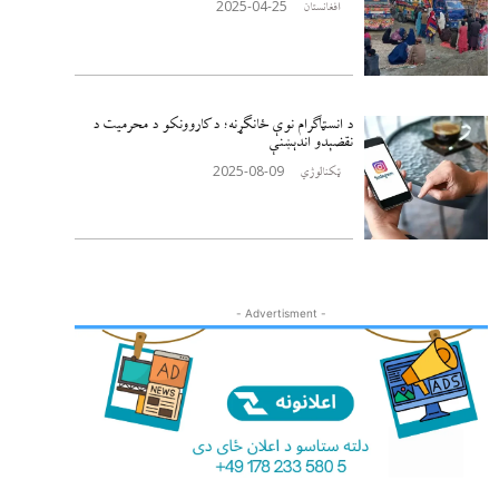
2025-04-25
افغانستان
د انسټاګرام نوې ځانګړنه؛ د کاروونکو د محرمیت د
نقضېدو اندېښنې
2025-08-09
ټکنالوژي
- Advertisment -