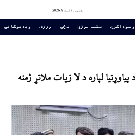
شنبه, اگست 8, 2026
و سوداګري
ټکنالوژي
ښځې
ورزش
ویډیوګانې
پیاوړتیا لپاره د لا زیات ملاتړ ژمنه