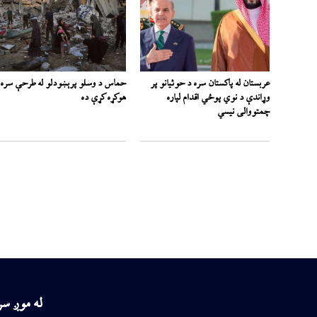
عربستان له پاکستان سره د حوثیانو پر
حماس د وسلو پرېښودلو له طرحې سره
وړاندې د نوي پوځي اقدام لپاره
هوکړه کړې ده
چمتووالی نیسي
له موږ س