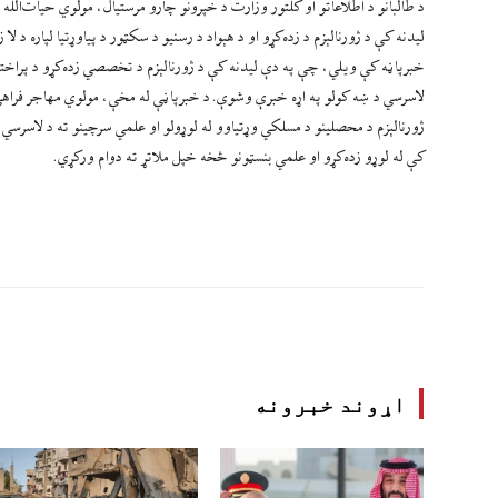
د طالبانو د اطلاعاتو او کلتور وزارت د خپرونو چارو مرستیال، مولوي حیات‌الل
لیدنه کې د ژورنالېزم د زده‌کړو او د هېواد د رسنیو د سکټور د پیاوړتیا لپاره د 
خبرپاڼه کې ویلي، چې په دې لیدنه کې د ژورنالېزم د تخصصي زده‌کړو د پراختیا
لاسرسي د ښه کولو په اړه خبرې وشوې. د خبرپاڼې له مخې، مولوي مهاجر فراهی 
ژورنالېزم د محصلینو د مسلکي وړتیاوو له لوړولو او علمي سرچینو ته د لاسرسي ل
کې له لوړو زده‌کړو او علمي بنسټونو څخه خپل ملاتړ ته دوام ورکړي.
اړوند خبرونه