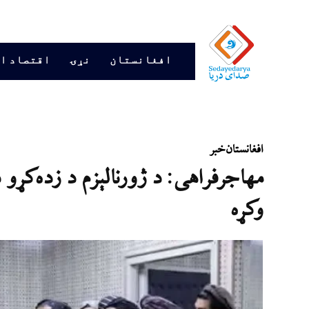
افغانستان
نړۍ
اقتصاد ا
افغانستان
خبر
مهاجرفراهی: د ژورنالېزم د زده‌کړو د 
وکړه