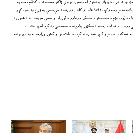
ه مهاجر فراهی، د پروان پوهنتون له رئیس، مولوي ډاکټر محمد عزیز کاظم، سره په
لا زیات ملاتړ ژمنه وکړه. د اطلاعاتو او کلتور وزارت د سې‌شنبې په ورځ په خپره کړې
، د ژورنالېزم د محصلینو د مسلکي وړتیاوو د لوړولو او علمي سرچینو ته د هغوی د
وویل، د هېواد د رسنیو د سکټور پیاوړتیا د تخصصي زده‌کړو له پراختیا، د
ه ښه کولو سره تړاو لري. هغه زیاته کړه، د اطلاعاتو او کلتور وزارت به په دې برخه