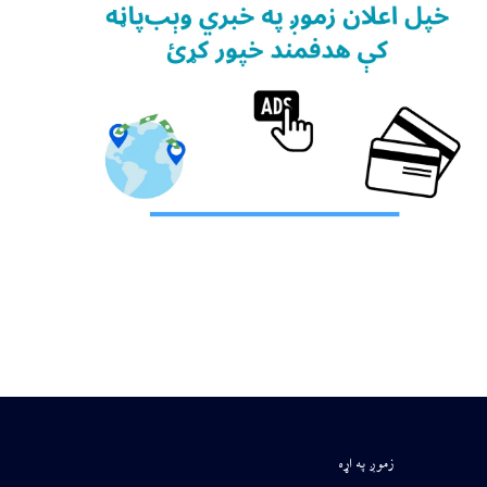
زموږ په اړه