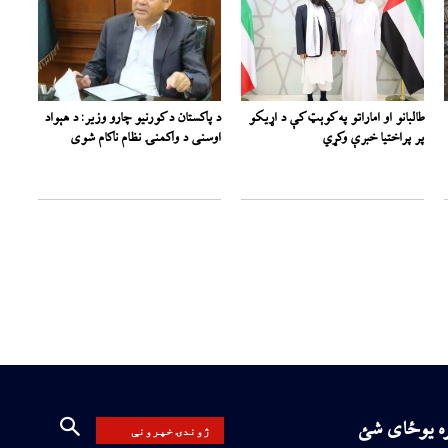
طالبانو او اماراتو په کوېټ کې د اړیکو
د پاکستان د کورنیو چارو وزیر: د هېواد
پر پراختیا خبرې وکړي
اوسنی د واکمنۍ نظام ناکام شوی
ره یوځای شئ
ژوندۍ خپرونې