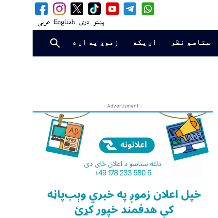
پښتو
دری
English
عربی
ستاسو نظر
اړیکه
زموږ په اړه
- Advertisment -