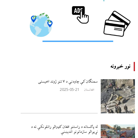
نور خبرونه
سمنګان کې چاودنې د ۷ تنو ژوند اخيستی
2025-05-21
افغانستان
له پاکستانه د راستنو افغان کډوالو راتلونکې ته د
نړيوالو سازمانونو اندېښنې