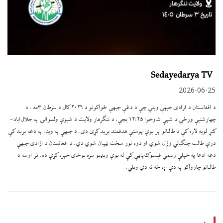
Sedayedarya TV
2026-06-25
د افغانستان د ازادۍ جبهې ویلي چې د دغې جبهې ځواکونو د ۲۰۲۶ کال د سرطان ۳مه ، د
چهارشنبې ورځې د شپې شاوخوا ۱۲:۲۵ بجې، د ننګرهار ولایت د شیوې ولسوالۍ په جلال‌اباد–
کنړ لویه لاره کې د طالبانو پر یوې پوستې هدفمند برید کړی دی. د جبهې په وینا، په دغه برید کې
درې طالب جنګیالي وژل شوي او دوه نور سخت ټپیان شوي دي. د افغانستان د ازادۍ جبهې
دغه ادعا په خپلې رسمي فېسبوک‌پاڼې کې له یوې ویډیو سره یوځای خپره کړې ده. تر اوسه د
طالبانو چارواکو په دې اړه څه نه دي ویلي.