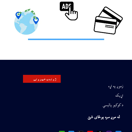
ژوندۍ خپرونې
زموږ په اړه
اړیکه
د کوکیو پالیسي
له موږ سره یوځای شئ