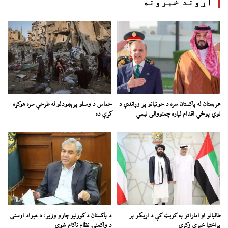
اړوند خبرونه
عربستان له پاکستان سره د حوثیانو پر وړاندې د
حماس د وسلو پرېښودلو له طرحې سره هوکړه
نوي پوځي اقدام لپاره چمتووالی نیسي
کړې ده
طالبانو او اماراتو په کوېټ کې د اړیکو پر
د پاکستان د کورنیو چارو وزیر: د هېواد اوسنی
پراختیا خبرې وکړي
د واکمنۍ نظام ناکام شوی