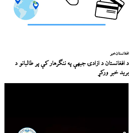
افغانستان
خبر
د افغانستان د ازادۍ جبهې په ننګرهار کې پر طالبانو د
برید خبر ورکړ