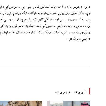
د ايران د بهرنيو چارو وزارت وياند اسماعيل بقايي ويلي چې په سويس کې د ايرا
وې، بلکې دواړو لورو يوازې خپل دريځونه په څرګنده توګه وړاندې کړي دي. هغه
پيل وخت نه دی رارسېدلی او د تخنيکي کاري ګروپونو جوړېدل او د رسمي خبرو پ
لري. د بقايي په وينا، د «ژمنې په مقابل کې ژمنه» ميکانيزم د دې لپاره په پام
ويلي چې په سويس کې د ايران، امريکا، پاکستان او قطر د استازو څلور اړخيز
د زمينې برابرول دي.
اړوند خبرونه