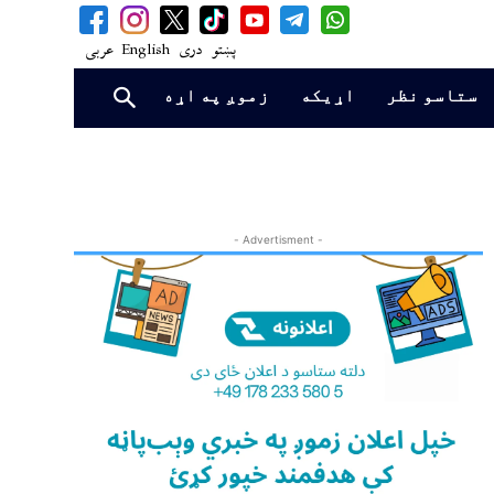
پښتو
دری
English
عربی
ستاسو نظر
اړیکه
زموږ په اړه
- Advertisment -