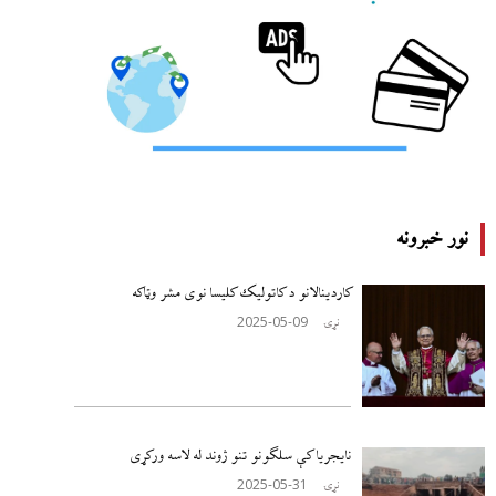
نور خبرونه
کاردینالانو د کاتولیک کلیسا نوی مشر وټاکه
2025-05-09
نړۍ
نایجریا کې سلګونو تنو ژوند له لاسه ورکړی
2025-05-31
نړۍ