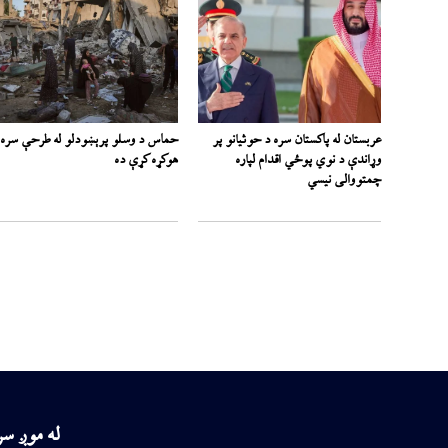
عربستان له پاکستان سره د حوثیانو پر
حماس د وسلو پرېښودلو له طرحې سره
وړاندې د نوي پوځي اقدام لپاره
هوکړه کړې ده
چمتووالی نیسي
له موږ س