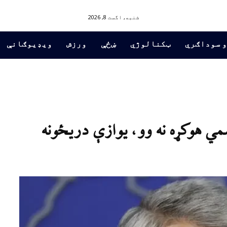
شنبه, اگست 8, 2026
و سوداګري
ټکنالوژي
ښځې
ورزش
ویډیوګانې
ي هوکړه نه وو، يوازې دريځونه