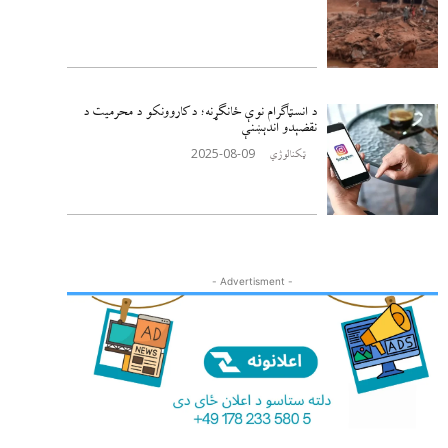
د انسټاګرام نوې ځانګړنه؛ د کاروونکو د محرمیت د
نقضېدو اندېښنې
2025-08-09
ټکنالوژي
- Advertisment -