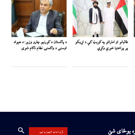
طالبانو او اماراتو په کوېټ کې د اړیکو
د پاکستان د کورنیو چارو وزیر: د هېواد
پر پراختیا خبرې وکړي
اوسنی د واکمنۍ نظام ناکام شوی
ره یوځای شئ
ژوندۍ خپرونې