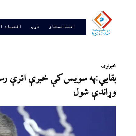
افغانستان
نړۍ
اقتصاد ا
خبر
نړۍ
بقایي:په سويس کې خبرې اترې رسم
وړاندې شول