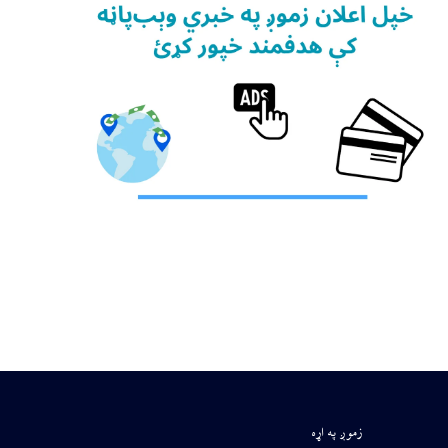
زموږ په اړه