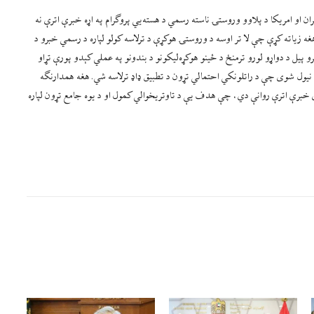
ن او امريکا د پلاوو وروستۍ ناسته رسمي د هسته‌يي پروګرام په اړه خبرې اترې نه
 زياته کړې چې لا تر اوسه د وروستۍ هوکړې د ترلاسه کولو لپاره د رسمي خبرو د
يل د دواړو لورو ترمنځ د ځينو هوکړه‌ليکونو د بندونو په عملي کېدو پورې تړاو
 کې نيول شوی چې د راتلونکي احتمالي تړون د تطبيق ډاډ ترلاسه شي. هغه همدارنګه
ې خبرې اترې روانې دي، چې هدف يې د تاوتريخوالي کمول او د يوه جامع تړون لپاره