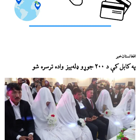
افغانستان
خبر
په کابل کې د ۲۰۰ جوړو ډله‌ییز واده ترسره شو