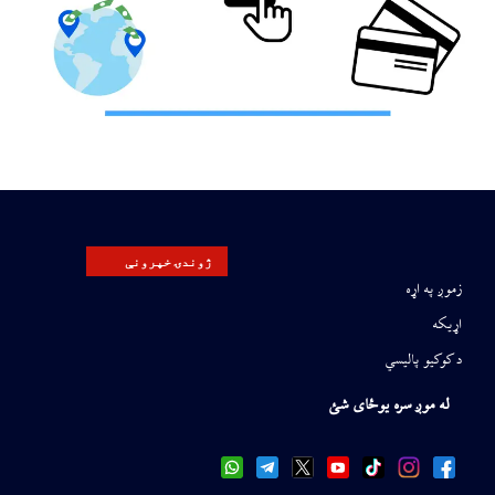
ژوندۍ خپرونې
زموږ په اړه
اړیکه
د کوکیو پالیسي
له موږ سره یوځای شئ