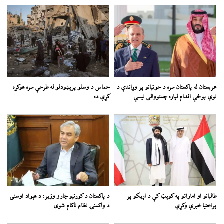
عربستان له پاکستان سره د حوثیانو پر وړاندې د
حماس د وسلو پرېښودلو له طرحې سره هوکړه
نوي پوځي اقدام لپاره چمتووالی نیسي
کړې ده
طالبانو او اماراتو په کوېټ کې د اړیکو پر
د پاکستان د کورنیو چارو وزیر: د هېواد اوسنی
پراختیا خبرې وکړي
د واکمنۍ نظام ناکام شوی