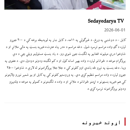
Sedayedarya TV
2026-06-01
کابل – د دوشنبې په ورځ، د غبرګولي په ۱۱مه، د کابل ښار په لوېدیځه برخه کې د ۲۰۰ جوړو
لپاره د ګډ واده مراسم ترسره شول. دغه مراسم د «در پناه عترت» خیریه بنسټ په مالي ملاتړ او د
شاوخوا درې میلیونه افغانیو په لګښت جوړ شوي وو. د یاد بنسټ مسئولینو ویلي چې د دې
پروګرام موخه د ځوانانو لپاره د واده بهیر اسانه کول او د کم لګښته ودونو دودول دي. د هغوی په
وینا، دغه بنسټ په تېرو څه باندې اوو کلونو کې د جلا جلا پروګرامونو له لارې د شاوخوا ۲۵۰۰
جوړو لپاره د واده مراسم تنظیم کړي دي. په وروستیو کلونو کې په کابل او یو شمېر نورو ولایتونو
کې هم خیریه بنسټونو د اړمنو ځوانانو د ملاتړ او د واده د لګښتونو د کمولو په موخه د ډله‌ییزو
ودونو پروګرامونه ترسره کړي د
اړوند خبرونه