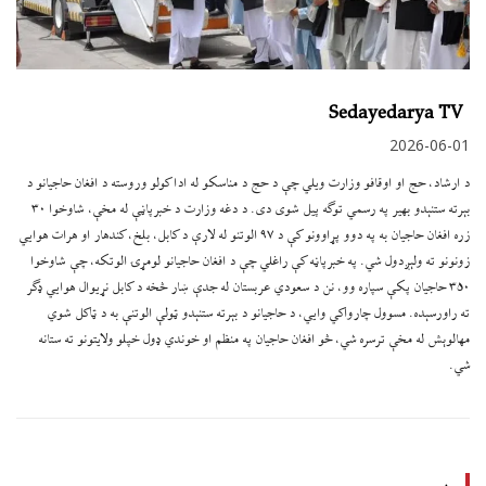
Sedayedarya TV
2026-06-01
د ارشاد، حج او اوقافو وزارت ویلي چې د حج د مناسکو له ادا کولو وروسته د افغان حاجیانو د
بېرته ستنېدو بهیر په رسمي توګه پیل شوی دی. د دغه وزارت د خبرپاڼې له مخې، شاوخوا ۳۰
زره افغان حاجیان به په دوو پړاوونو کې د ۹۷ الوتنو له لارې د کابل، بلخ، کندهار او هرات هوايي
زونونو ته ولېږدول شي. په خبرپاڼه کې راغلي چې د افغان حاجیانو لومړۍ الوتکه، چې شاوخوا
۳۵۰ حاجیان پکې سپاره وو، نن د سعودي عربستان له جدې ښار څخه د کابل نړیوال هوايي ډګر
ته راورسېده. مسوول چارواکي وايي، د حاجیانو د بېرته ستنېدو ټولې الوتنې به د ټاکل شوي
مهالوېش له مخې ترسره شي، څو افغان حاجیان په منظم او خوندي ډول خپلو ولایتونو ته ستانه
شي.