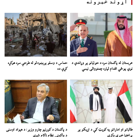
اړوند خبرونه
عربستان له پاکستان سره د حوثیانو پر وړاندې د
حماس د وسلو پرېښودلو له طرحې سره هوکړه
نوي پوځي اقدام لپاره چمتووالی نیسي
کړې ده
طالبانو او اماراتو په کوېټ کې د اړیکو پر
د پاکستان د کورنیو چارو وزیر: د هېواد اوسنی
پراختیا خبرې وکړي
د واکمنۍ نظام ناکام شوی