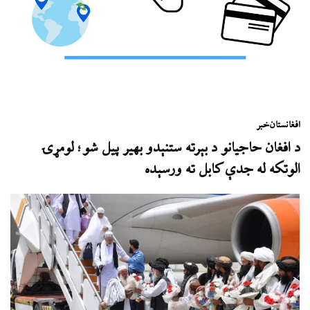
افغانستان
خبر
د افغان حاجیانو د بېرته ستنېدو بهیر پیل شو؛ لومړۍ
الوتکه له جدې کابل ته ورسېده