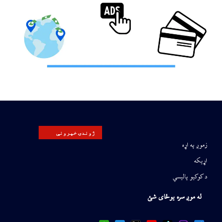
ژوندۍ خپرونې
زموږ په اړه
اړیکه
د کوکیو پالیسي
له موږ سره یوځای شئ