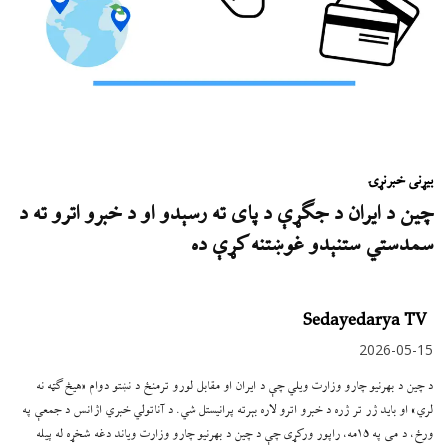
بیړنی خبر
نړۍ
چین د ایران د جګړې د پای ته رسېدو او د خبرو اترو ته د
سمدستي ستنېدو غوښتنه کړې ده
Sedayedarya TV
2026-05-15
د چین د بهرنیو چارو وزارت ویلي چې د ایران او مقابل لورو ترمنځ د نښتو دوام «هیڅ ګټه نه
لري» او باید ژر تر ژره د خبرو اترو لاره بېرته پرانیستل شي. د آناتولي خبري اژانس د جمعې په
ورځ، د می په ۱۵مه، راپور ورکړی چې د چین د بهرنیو چارو وزارت ویاند دغه شخړه له پيله