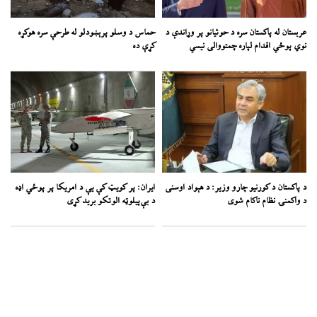
عربستان له پاکستان سره د حوثیانو پر وړاندې د
حماس د وسلو پرېښودلو له طرحې سره هوکړه
نوي پوځي اقدام لپاره چمتووالی نیسي
کړې ده
د پاکستان د کورنیو چارو وزیر: د هېواد اوسنی
ایران: پر کویټ کې یې د امریکا پر پوځي اډه
د واکمنۍ نظام ناکام شوی
د بې‌پیلوټه الوتکو برید کړی