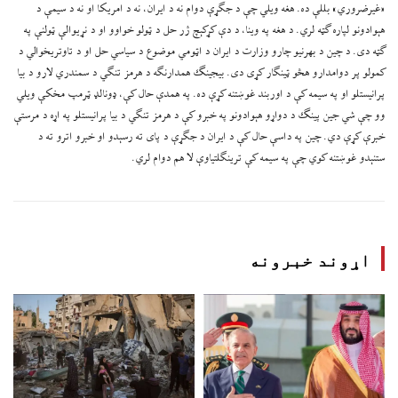
«غیرضروري» بللې ده. هغه ویلي چې د جګړې دوام نه د ایران، نه د امریکا او نه د سیمې د
هېوادونو لپاره ګټه لري. د هغه په وینا، د دې کړکېچ ژر حل د ټولو خواوو او د نړیوالې ټولنې په
ګټه دی. د چین د بهرنیو چارو وزارت د ایران د اټومي موضوع د سیاسي حل او د تاوتریخوالي د
کمولو پر دوامدارو هڅو ټینګار کړی دی. بیجینګ همدارنګه د هرمز تنګي د سمندري لارو د بیا
پرانیستلو او په سیمه کې د اوربند غوښتنه کړې ده. په همدې حال کې، ډونالډ ټرمپ مخکې ویلي
وو چې شي جین پینګ د دواړو هېوادونو په خبرو کې د هرمز تنګي د بیا پرانیستلو په اړه د مرستې
خبرې کړې دي. چین په داسې حال کې د ایران د جګړې د پای ته رسېدو او خبرو اترو ته د
ستنېدو غوښتنه کوي چې په سیمه کې ترینګلتیاوې لا هم دوام لري.
اړوند خبرونه