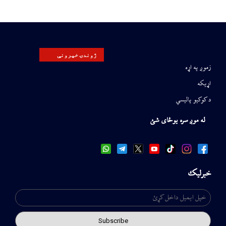
ژوندۍ خپرونې
زموږ په اړه
اړیکه
د کوکیو پالیسي
له موږ سره یوځای شئ
خبرلیک