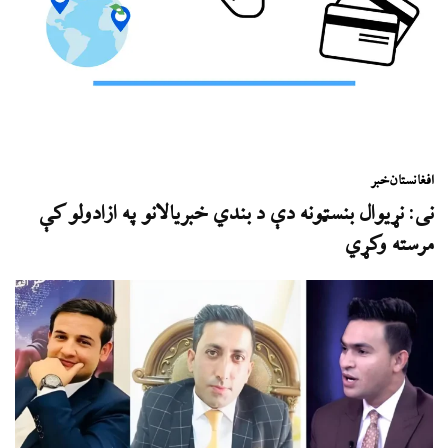
افغانستان
خبر
نی: نړيوال بنسټونه دې د بندي خبریالانو په ازادولو کې
مرسته وکړي