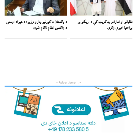
طالبانو او اماراتو په کوېټ کې د اړیکو پر
د پاکستان د کورنیو چارو وزیر: د هېواد اوسنی
پراختیا خبرې وکړي
د واکمنۍ نظام ناکام شوی
- Advertisment -