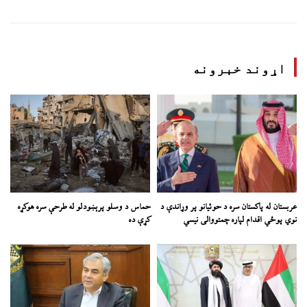
اړوند خبرونه
عربستان له پاکستان سره د حوثیانو پر وړاندې د
حماس د وسلو پرېښودلو له طرحې سره هوکړه
نوي پوځي اقدام لپاره چمتووالی نیسي
کړې ده