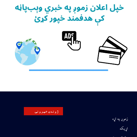
ژوندۍ خپرونې
زموږ په اړه
اړیکه