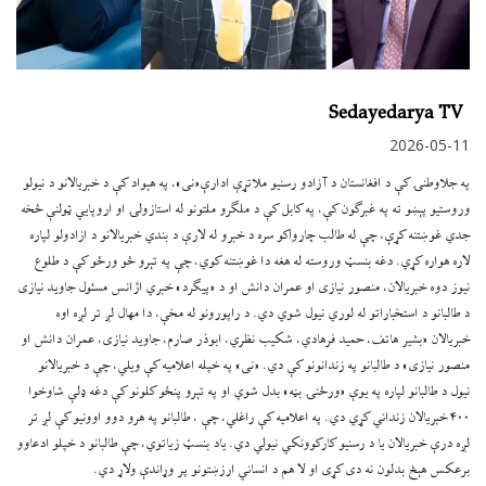
Sedayedarya TV
2026-05-11
په جلاوطنۍ کې د افغانستان د آزادو رسنیو ملاتړې ادارې«نی»، په هېواد کې د خبریالانو د نیولو
وروستیو پېښو ته په غبرګون کې، په کابل کې د ملګرو ملتونو له استازولۍ او اروپایي ټولنې څخه
جدي غوښتنه کړې، چې له طالب چارواکو سره د خبرو له لارې د بندي خبریالانو د ازادولو لپاره
لاره هواره کړي. دغه بنسټ وروسته له هغه دا غوښتنه کوي، چې په تېرو څو ورځو کې د طلوع
نیوز دوه خبریالان، منصور نیازی او عمران دانش او د «پیګرد» خبري اژانس مسئول جاوید نیازی
د طالبانو د استخباراتو له لوري نیول شوي دي. د راپورونو له مخې، دا مهال لږ تر لږه اوه
خبریالان «بشیر هاتف، حمید فرهادي، شکیب نظري، ابوذر صارم، جاوید نیازی، عمران دانش او
منصور نیازی» د طالبانو په زندانونو کې دي. «نی» په خپله اعلامیه کې ویلي، چې د خبریالانو
نیول د طالبانو لپاره په یوې «ورځنۍ بڼه» بدل شوي او په تېرو پنځو کلونو کې دغه ډلې شاوخوا
۴۰۰ خبریالان زنداني کړي دي. په اعلامیه کې راغلي، چې ، طالبانو په هرو دوو اوونیو کې لږ تر
لږه درې خبریالان یا د رسنیو کارکوونکي نیولي دي. یاد بنسټ زیاتوي، چې طالبانو د خپلو ادعاوو
برعکس هېڅ بدلون نه دی کړی او لا هم د انساني ارزښتونو پر وړاندې ولاړ دي.