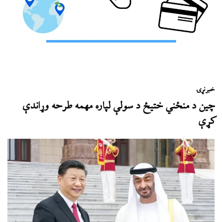
خبر
نړۍ
چين د منځني ختيځ د سولې لپاره مهمه طرحه وړاندې
کړې