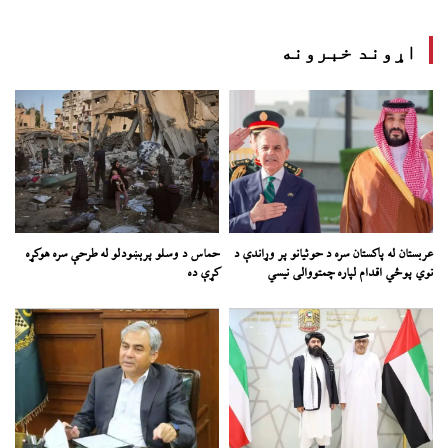
اړوند خبرونه
عربستان له پاکستان سره د حوثیانو پر وړاندې د
حماس د وسلو پرېښودلو له طرحې سره هوکړه
نوي پوځي اقدام لپاره چمتووالی نیسي
کړې ده