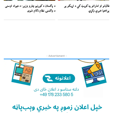
طالبانو او اماراتو په کوېټ کې د اړیکو پر
د پاکستان د کورنیو چارو وزیر: د هېواد اوسنی
پراختیا خبرې وکړي
د واکمنۍ نظام ناکام شوی
- Advertisment -