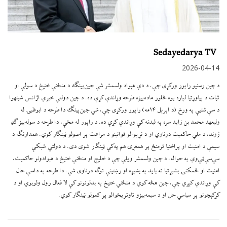
Sedayedarya TV
2026-04-14
د چین رسنیو راپور ورکړی چې، د دې هېواد ولسمشر شي جين‌پينګ د منځني ختيځ د سولې او
ثبات د پياوړتيا لپاره يوه څلور ماده‌ييزه طرحه وړاندې کړې ده. د چین دولتي خبري اژانس شینهوا
د سې‌شنبې په ورځ (د اپرېل ۱۴مه) راپور ورکړی چې، شي جين‌پينګ دا طرحه د ابوظبۍ له
وليعهد محمد بن زايد سره په ليدنه کې وړاندې کړې ده. د راپور له مخې، دا طرحه د سوله‌ييز ګډ
ژوند، د ملي حاکميت درناوي او د نړيوالو قوانينو د مراعت پر اصولو ټينګار کوي. همدارنګه د
سيمې د امنيت او پراختيا ترمنځ پر همغږۍ هم په‌کې ټينګار شوی دی. د دولتي شبکې
سي‌سي‌ټي‌وي په حواله، د چين ولسمشر ويلي چې د خليج او منځني ختيځ د هېوادونو حاکميت،
امنيت او ځمکنۍ بشپړتيا ته بايد په بشپړه او رښتينې توګه درناوی شي. دا طرحه په داسې حال
کې وړاندې کېږي چې، چين هڅه کوي د منځني ختيځ په بدلونونو کې لا فعال رول ولوبوي او د
کړکېچونو پر سياسي حل او د سيمه‌ييزو تاوتريخوالو پر کمولو ټينګار کوي.