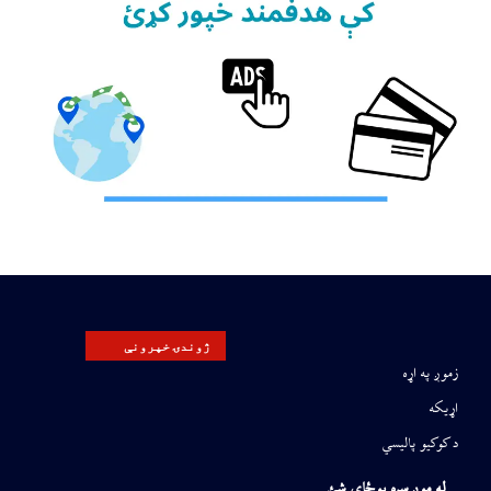
ژوندۍ خپرونې
زموږ په اړه
اړیکه
د کوکیو پالیسي
له موږ سره یوځای شئ