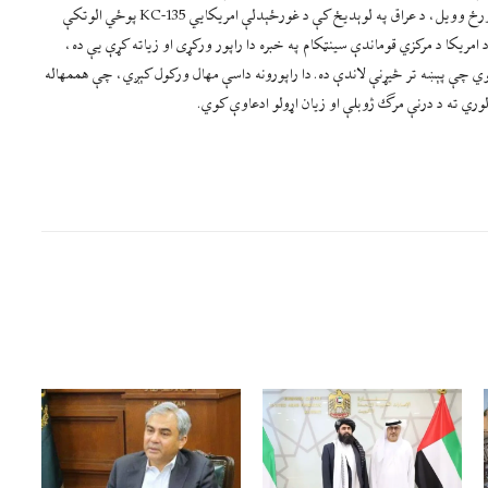
شوی دی. ایراني رسنۍ داسې مهال دا راپورونه خپروي، چې د امریکا پوځ تېره ورځ وویل، د عراق په لوېدیځ کې د غورځېدلې امریکایي KC-135 پوځي الوتکې
ژانس د امریکا د مرکزي قوماندې سینټکام په خبره دا راپور ورکړی او زیاته کړې یې ده،
وي چې پېښه تر څیړنې لاندې ده. دا راپورونه داسې مهال ورکول کېږي، چې هممهاله
 لوري ته د درنې مرګ ژوبلې او زیان اړولو ادعاوې کوي.