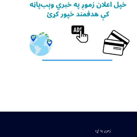
زموږ په اړه