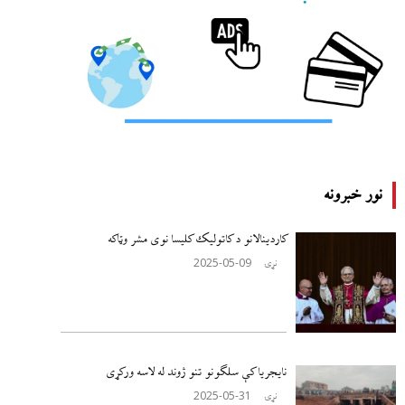
نور خبرونه
کاردینالانو د کاتولیک کلیسا نوی مشر وټاکه
2025-05-09
نړۍ
نایجریا کې سلګونو تنو ژوند له لاسه ورکړی
2025-05-31
نړۍ