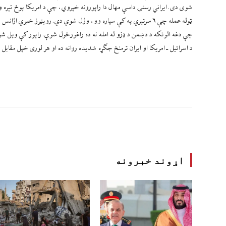
ټوله عمله چې ۶ سرتیري په کې سپاره وو، وژل شوي دي. رویټرز خبري ا
چې دغه الوتکه د دښمن د ډزو له امله نه‌ ده راغورځول شوې. راپور کې ویل ش
د اسرائیل ـ امریکا او ایران ترمنځ جګړه شدیده روانه ده او هر لوری خپل مقابل
اړوند خبرونه