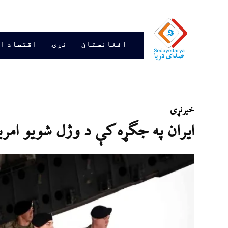
افغانستان
نړۍ
اقتصاد ا
خبر
نړۍ
ایران په جګړه کې د وژل شویو امریکایي س