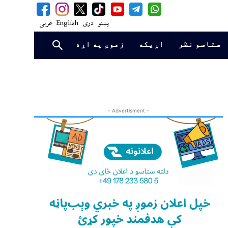
پښتو
دری
English
عربی
ستاسو نظر
اړیکه
زموږ په اړه
- Advertisment -