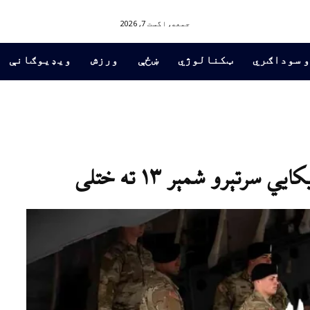
جمعه, اگست 7, 2026
و سوداګري
ټکنالوژي
ښځې
ورزش
ویډیوګانې
رتېرو شمېر ۱۳ ته ختلی