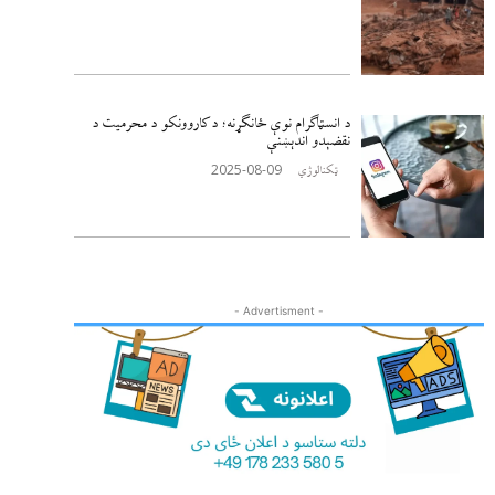
د انسټاګرام نوې ځانګړنه؛ د کاروونکو د محرمیت د
نقضېدو اندېښنې
2025-08-09
ټکنالوژي
- Advertisment -