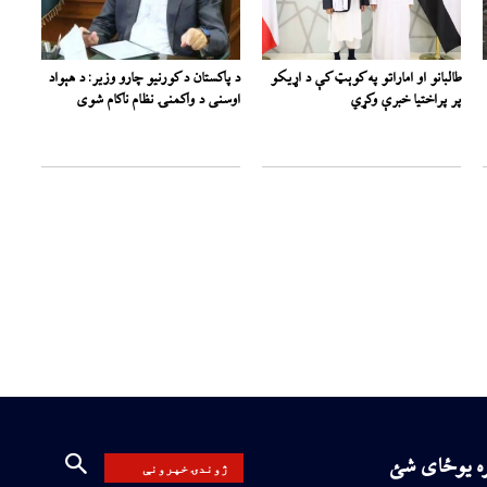
طالبانو او اماراتو په کوېټ کې د اړیکو
د پاکستان د کورنیو چارو وزیر: د هېواد
پر پراختیا خبرې وکړي
اوسنی د واکمنۍ نظام ناکام شوی
ره یوځای شئ
ژوندۍ خپرونې