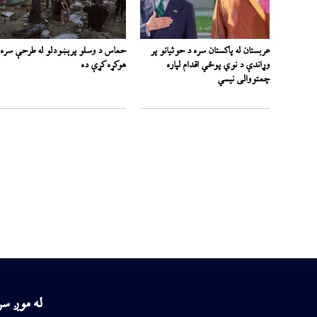
عربستان له پاکستان سره د حوثیانو پر
حماس د وسلو پرېښودلو له طرحې سره
وړاندې د نوي پوځي اقدام لپاره
هوکړه کړې ده
چمتووالی نیسي
له موږ س