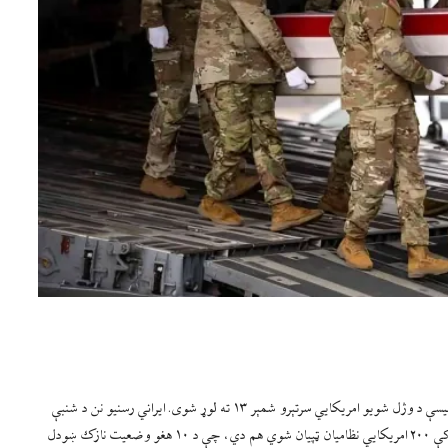
ایراني رسنیو راپور ورکړی، چې د اسراییل او امریکا له لوري د جګړې له پیل راهیسې د وژل شویو امریکايي سرتېرو شمېر ۱۳ ته لوړ شوی. ایراني رسنیو نن د شنبې
ورځ په راپورونو کې دا خبره کړې ده. سرچینو ویلي، چې همدارنګه دغه جګړه کې ۲۰۰ امریکايي نظامیان ټپیان شوي هم دي، چې د ۱۰ هغو وضعیت نازک ښودل