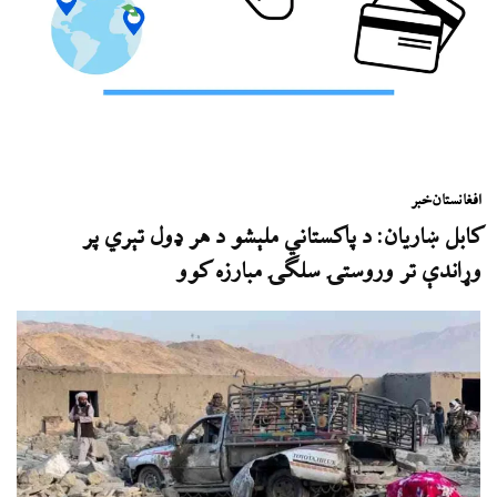
افغانستان
خبر
کابل ښاریان: د پاکستاني ملېشو د هر ډول تېري پر
وړاندې تر وروستۍ سلګۍ مبارزه کوو