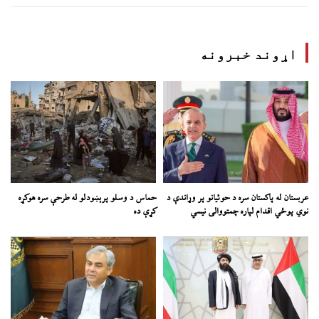
اړوند خبرونه
عربستان له پاکستان سره د حوثیانو پر وړاندې د
حماس د وسلو پرېښودلو له طرحې سره هوکړه
نوي پوځي اقدام لپاره چمتووالی نیسي
کړې ده