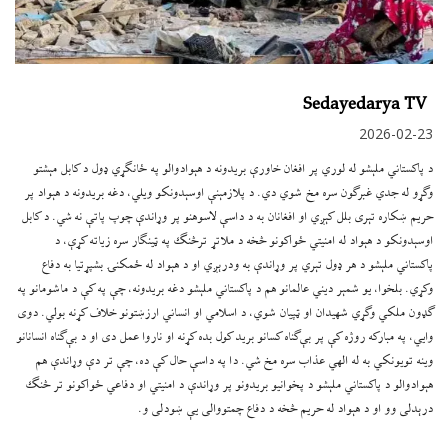
Sedayedarya TV
2026-02-23
د پاکستاني ملېشو له لوري پر افغان خاورې بریدونه د هېوادوالو په ځانګړي ډول د کابل مېشتو
وګړو له جدي غبرګون سره مخ شوي دي. د پلازمېنې اوسېدونکو ویلي، دغه بریدونه د هېواد پر
حریم ښکاره تېری بلل کېږي او افغانان به د داسې لاسوهنو پر وړاندې چوپ پاتې نه شي. د کابل
اوسېدونکو د هېواد له امنیتي ځواکونو څخه د ملاتړ ترڅنګ په ټینګار سره زیاته کړې، د
پاکستاني ملېشو د هر ډول تېري پر وړاندې به ودرېږي او د هېواد له ځمکنۍ بشپړتیا به دفاع
وکړي. بلخوا، یو شمېر دیني عالمانو هم د پاکستاني ملېشو دغه بریدونه، چې په کې د ماشومانو په
ګډون ملکي وګړي شهیدان او ټپیان شوي، د اسلامي او انساني ارزښتونو خلاف کړنه بولي. دوی
وایي، په مبارکه روژه کې پر بې‌ګناه کسانو برید کول بده کړنه او ناروا عمل دی او د بې‌ګناه انسانانو
وینه تویونکي به له الهي عذاب سره مخ شي. دا په داسې حال کې ده، چې تر دې وړاندې هم
هېوادوالو د پاکستاني ملېشو د پخوانیو بریدونو پر وړاندې د امنیتي او دفاعي ځواکونو تر څنګ
درېدلی وو او د هېواد له حریم څخه د دفاع چمتووالی یې ښودلی و.