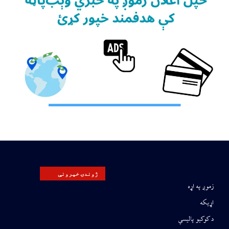
ژوندۍ خپرونې
زموږ په اړه
اړیکه
د کوکیو پالیسي