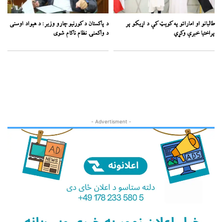
طالبانو او اماراتو په کوېټ کې د اړیکو پر
د پاکستان د کورنیو چارو وزیر: د هېواد اوسنی
پراختیا خبرې وکړي
د واکمنۍ نظام ناکام شوی
- Advertisment -