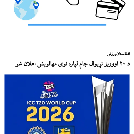
افغانستان
ورزش
د ۲۰ اووریز نړیوال جام لپاره نوی مهالوېش اعلان شو