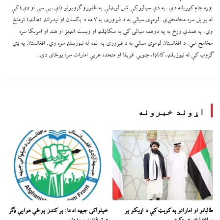
اوره جام کوربانه دي. په دې سیالیو کې شل لوبډلې په څلورو ګروپونو (اې، بي سي او ډي) کې
له یو بل سره مخامخېږي. لومړۍ سیالي به د فبرورۍ په ۷ مه د پاکستان او نیدرلنډ (هالنډ) ترمنځ
وي، په همدې ورځ به په دوهمه سیالۍ کې به سکاټلنډ او ویست انډیز او هند او امریکا سره
مخامخ شي. د افغانستان لومړۍ سیالي به د فبرورۍ په اتمه له نیوزیلنډ سره وي. افغانستان په ډي
ګروپ کې له نیوزیلنډ، کاناډا، جنوبي افریقا او متحده عربي امارات سره یوځای دی.
اړوند خبرونه
طالبانو او اماراتو په کوېټ کې د اړیکو پر
خپلواکۍ جبهه ادعا: پر کندز پوځي هوايي ډګر