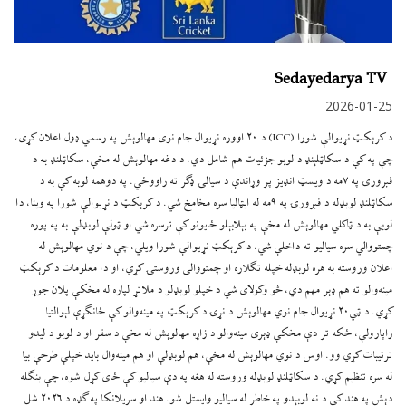
Sedayedarya TV
2026-01-25
د کرېکټ نړیوالې شورا (ICC) د ‌۲۰ اووره نړیوال جام نوی مهالوېش په رسمي ډول اعلان کړی،
چې په کې د سکاټلېنډ د لوبو جزئیات هم شامل دي. د دغه مهالوېش له مخې، سکاټلنډ به د
فبرورۍ په ۷مه د ویسټ انډیز پر وړاندې د سیالۍ ډګر ته راووځي. په دوهمه لوبه کې به د
سکاټلنډ لوبډله د فبرورۍ په ۹مه له ایټالیا سره مخامخ شي. د کرېکټ د نړیوالې شورا په وینا، دا
لوبې به د ټاکلي مهالوېش له مخې په بېلابېلو ځایونو کې ترسره شي او ټولې لوبډلې به په پوره
چمتووالي سره سیالیو ته داخلې شي. د کرېکټ نړیوالې شورا ویلي، چې د نوي مهالوېش له
اعلان وروسته به هره لوبډله خپله تګلاره او چمتووالی وروستۍ کړي، او دا معلومات د کرېکټ
مینه‌والو ته هم ډېر مهم دي، څو وکولای شي د خپلو لوبډلو د ملاتړ لپاره له مخکې پلان جوړ
کړي. د ټي‌۲۰ نړیوال جام نوي مهالوېش د نړۍ د کرېکټ په مینه‌والو کې ځانګړې لېوالتیا
راپارولې، ځکه تر دې مخکې ډېری مینه‌والو د زاړه مهالوېش له مخې د سفر او د لوبو د لیدو
ترتیبات کړي وو. اوس د نوي مهالوېش له مخې، هم لوبډلې او هم مینه‌وال باید خپلې طرحې بیا
له سره تنظیم کړي. د سکاټلنډ لوبډله وروسته له هغه په دې سیالیو کې ځای کړل شوه، چې بنګله
دېش په هند کې د نه لوبېدو په خاطر له سیالیو وایستل شو. هند او سریلانکا په ګډه د ۲۰۲۶ شل