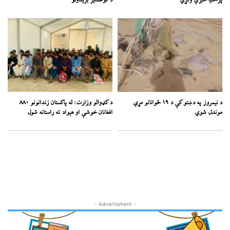
پراختیا خبرې وکړي
د توغندیز بریدونو
د نیمروز په دښتو کې د ۱۹ ځوانانو مړي
د کډوالو وزارت: له پاکستان زندانونو ۸۸۰
موندل شوي
افغانان خوشې او هېواد ته راستانه شول
- Advertisment -