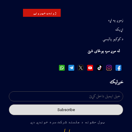
ژوندۍ خپرونې
زموږ په اړه
اړیکه
د کوکیو پالیسي
له موږ سره یوځای شئ
خبرلیک
ټول حقونه د هلمند شرکت سره خوندي دي