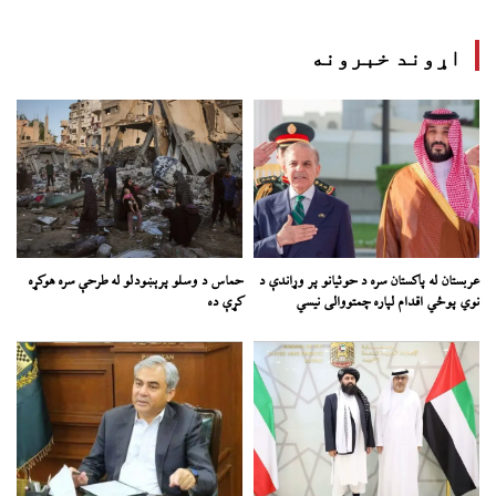
اړوند خبرونه
عربستان له پاکستان سره د حوثیانو پر وړاندې د
حماس د وسلو پرېښودلو له طرحې سره هوکړه
نوي پوځي اقدام لپاره چمتووالی نیسي
کړې ده