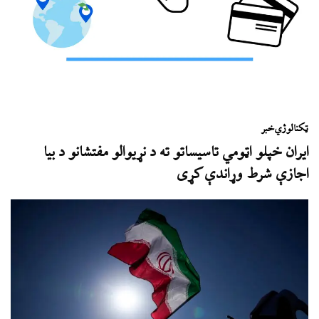
ټکنالوژي
خبر
ایران خپلو اټومي تاسیساتو ته د نړیوالو مفتشانو د بیا
اجازې شرط وړاندې کړی