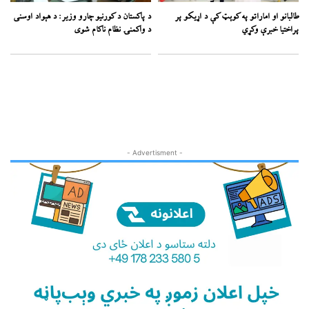
طالبانو او اماراتو په کوېټ کې د اړیکو پر
د پاکستان د کورنیو چارو وزیر: د هېواد اوسنی
پراختیا خبرې وکړي
د واکمنۍ نظام ناکام شوی
- Advertisment -