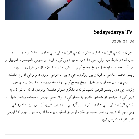
Sedayedarya TV
2026-01-24
د ایران د اټومي انرژۍ د ادارې مشر د اټومي انرژۍ د نړیوالې ادارې د مفتشانو د راستنېدو
اجازه له دې شرط سره تړلې، چې دا اداره په تېر دوبي کې د ایران پر اټومي تاسیساتو د اسراییل او
امریکا د حملو په اړه خپل دریځ واضح کړي. ایراني رسنیو د ایران د اټومي انرژۍ ادارې د
رییس محمد اسلامي له قوله راپور ورکړی، چې وايي، د اټومي انرژۍ د نړیوالې ادارې مفتشان
باید لومړی د دې حملو په اړه خپل دریځ واضح کړي او له هغه وروسته به تهران پر دې غور
وکړي، چې دې زیانمنو اټومي تاسیساتو ته د ملګرو ملتونو مفتشان پرېږدي که نه. د تېر کال په
دوبي کې د اسراییلو او متحدو ایالتونو په حملو کې د ایران ځینې اټومي تاسیسات زیانمن شول. د
اټومي انرژۍ د نړیوالې ادارې مشر رافایل ګروسي له رویټرز خبري آژانس سره په خبرو کې
ویلي، چې له درېیو زیانمنو تاسیساتو نظنز، فردو او اصفهان پرته دا اداره د ایران نورو ۱۳ اټومي
تاسیساتو ته لاسرسی لري.