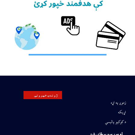
ژوندۍ خپرونې
زموږ په اړه
اړیکه
د کوکیو پالیسي
له موږ سره یوځای شئ