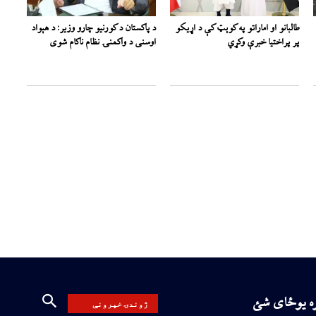
طالبانو او اماراتو په کوېټ کې د اړیکو
د پاکستان د کورنیو چارو وزیر: د هېواد
پر پراختیا خبرې وکړي
اوسنی د واکمنۍ نظام ناکام شوی
ره یوځای شئ
ژوندۍ خپرونې