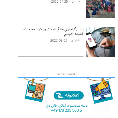
2025-04-25
افغانستان
د انسټاګرام نوې ځانګړنه؛ د کاروونکو د محرمیت د
نقضېدو اندېښنې
2025-08-09
ټکنالوژي
- Advertisment -