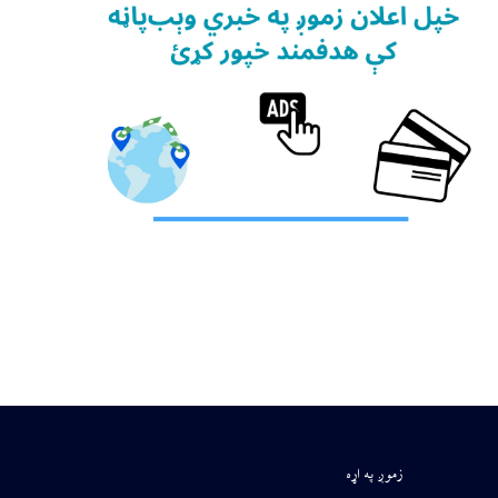
زموږ په اړه