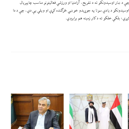
د ښار اوسېدونکو ته د تفرېح، آرامتیا او ورزشي فعالیتونو مناسب چاپېریال
 مهال د یاد ولایت اوسېدونکو د یادې سونا په جوړېدو خوښي څرګنده کړې او ویلي يې دي، چې د دا
ږي؛ بلکې خلکو ته د کار زمینه هم برابروي.