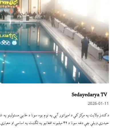
Sedayedarya TV
2026-01-11
حیدري ویلي چې دغه سونا د ۴۲ میلیونه افغانیو په لګښ