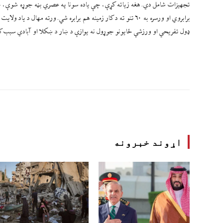
تجهیزات شامل دي. هغه زیاته کړې، چې یاده سونا په عصري بڼه جوړه شوې، چې 
برابروي او ورسره به ۶۰ تنو ته د کار زمینه هم برابره شي. ورته
ډول تفریحي او ورزشي ځایونو جوړول نه یوازې د ښار د ښکلا او آبادي سبب کې
اړوند خبرونه