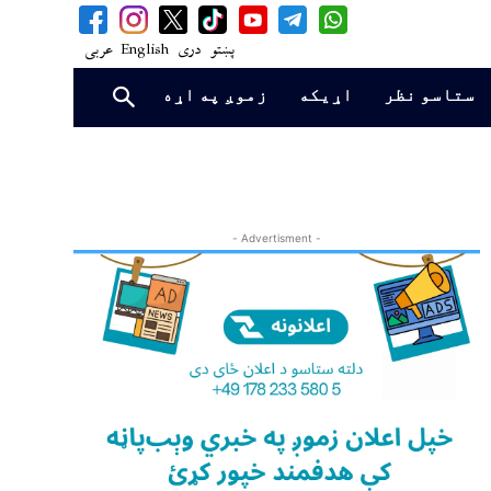
پښتو
دری
English
عربی
ستاسو نظر
اړیکه
زموږ په اړه
- Advertisment -