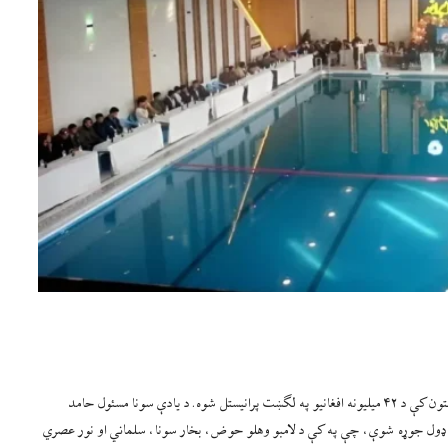
د کندز ولایت په مرکز کې د امپراتور آبي په نوم یوه سونا د ځایي مسئولینو په شتون کې د ۴۲ میلیونه افغانیو په لګښت پرانیستل شوه. د یادې سونا مسئول حامد
ت په اساسي او معیاري ډول جوړه شوې، چې په کې د لامبو وهلو حوض، بخار سونا، سلماني او نور عصري