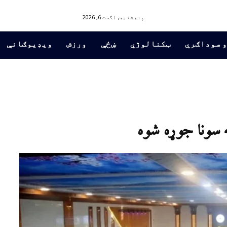
پنجشنبه, اگست 6, 2026
و سوداګري
ټکنالوژي
ښځې
ورزش
ویډیوګانې
ه سونا جوړه شوه