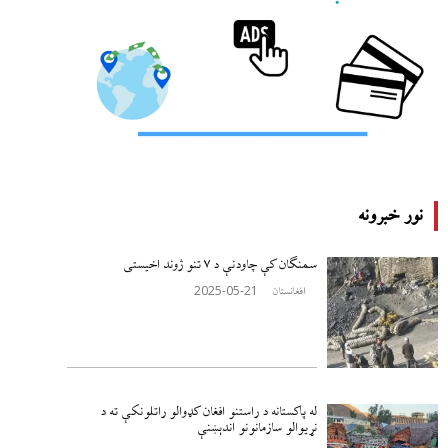
نور خبرونه
سمنګان کې چاودنې د ۷ تنو ژوند اخيستی
2025-05-21
افغانستان
له پاکستانه د راستنو افغان کډوالو راتلونکې ته د
نړيوالو سازمانونو اندېښنې