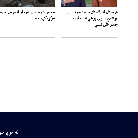
عربستان له پاکستان سره د حوثیانو پر
حماس د وسلو پرېښودلو له طرحې سره
وړاندې د نوي پوځي اقدام لپاره
هوکړه کړې ده
چمتووالی نیسي
له موږ س