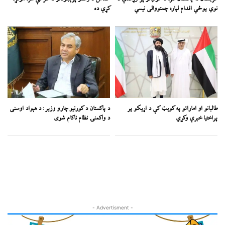
نوي پوځي اقدام لپاره چمتووالی نیسي
کړې ده
طالبانو او اماراتو په کوېټ کې د اړیکو پر
د پاکستان د کورنیو چارو وزیر: د هېواد اوسنی
پراختیا خبرې وکړي
د واکمنۍ نظام ناکام شوی
- Advertisment -