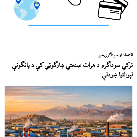
اقتصاد او سوداګري
خبر
ترکي سوداګرو د هرات صنعتي ښارګوټي کې د پانګونې
لېوالتیا ښودلې