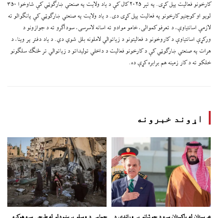
کارخونو فعالیت پیل کړی. په تېر ۲۰۲۵ کال کې د یاد ولایت په صنعتي ښارګوټي کې شاوخوا ۳۵۰
لویو او کوچنیو کارخونو په فعالیت پیل کړی دی. د یاد ولایت په صنعتي ښارګوټي کې پانګوالو ته
لازمې اسانتیاوې، د تعرفو کموالی، خامو موادو ته اسانه لاسرسی، سوداګرو ته د جوازونو د
ورکړې اسانتیاوې د کاروخونو د فعالیتونو د زیاتوالي لاملونه بلل شوي دي. د یاد دفتر پر وینا، د
هرات په صنعتي ښارګوټي کې د کارخونو فعالیت د داخلي تولیداتو د زیاتوالي تر څنګ سلګونو
خلکو ته د کار زمینه هم برابره کړې ده.
اړوند خبرونه
عربستان له پاکستان سره د حوثیانو پر وړاندې د
حماس د وسلو پرېښودلو له طرحې سره هوکړه