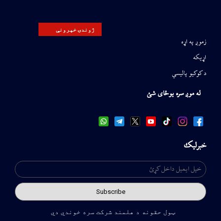
ژوندۍ خپرونې
زموږ په اړه
اړیکه
د کوکیو پالیسي
له موږ سره یوځای شئ
خبرلیک
ټول حقونه د هلمند شرکت سره خوندي دي