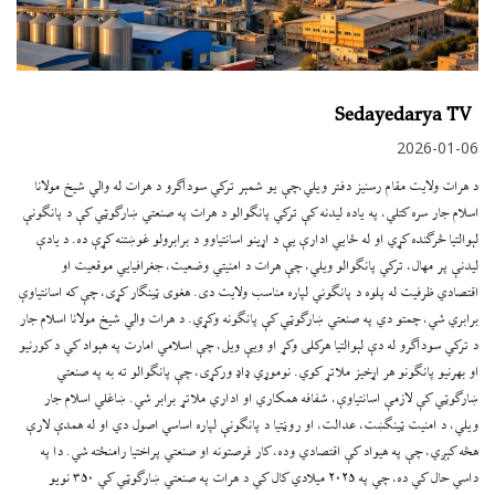
Sedayedarya TV
2026-01-06
د هرات ولایت مقام رسنیز دفتر ويلي،چې يو شمېر ترکي سوداګرو د هرات له والي شیخ مولانا
اسلام‌ جار سره کتلي، په ياده لیدنه کې ترکي پانګوالو د هرات په صنعتي ښارګوټي کې د پانګونې
لېوالتیا څرګنده کړي او له ځايي ادارې یې د اړینو اسانتیاوو د برابرولو غوښتنه کړې ده. د یادې
لیدنې پر مهال، ترکي پانګوالو ویلي، چې هرات د امنیتي وضعیت، جغرافیایي موقعیت او
اقتصادي ظرفیت له پلوه د پانګوني لپاره مناسب ولایت دی. هغوی ټینګار کړی، چې که اسانتیاوې
برابري شي، چمتو دي په صنعتي ښارګوټي کې پانګونه وکړي. د هرات والي شیخ مولانا اسلام‌ جار
د ترکي سوداګرو له دې لېوالتیا هرکلی وکړ او ویې ویل، چې اسلامي امارت په هېواد کي د کورنیو
او بهرنیو پانګونو هر اړخیز ملاتړ کوي. نوموړي ډاډ ورکړی، چې پانګوالو ته به په صنعتي
ښارګوټي کې لازمې اسانتیاوې، شفافه همکاري او اداري ملاتړ برابر شي. ښاغلي اسلام جار
ويلي، د امنیت ټینګښت، عدالت، او روڼتیا د پانګونې لپاره اساسي اصول دي او له همدې لارې
هڅه کېږي، چې په هيواد کې اقتصادي وده، کار فرصتونه او صنعتي پراختیا رامنځته شي. دا په
داسي حال کي ده، چي په ۲۰۲۵ ميلادي کال کي د هرات په صنعتي ښارګوټي کي ۳۵۰ نويو