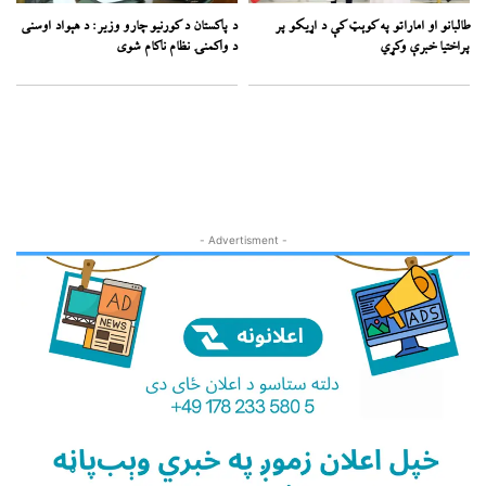
طالبانو او اماراتو په کوېټ کې د اړیکو پر
د پاکستان د کورنیو چارو وزیر: د هېواد اوسنی
پراختیا خبرې وکړي
د واکمنۍ نظام ناکام شوی
- Advertisment -