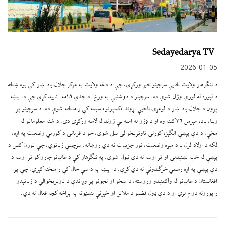
Sedayedarya TV
2026-01-05
د ننګرهار ولایت ځایي سرچینو خبر ورکړی، چې د دغه ولایت په مرکز جلال‌اباد ښار کې یوه ښځه
د لېوره له لوري وژل شوې ده. سرچینو د دوشنبې په ورځ، د جدي ۱۵مه، تایید کړې چې دا پېښه
پرون د جلال‌اباد ښار د لومړۍ ناحیې اړوند «کمپونو» سیمه کې رامنځته شوې ده. د سرچینو پر
وینا، یاده مېرمن ۳۶ کلنه وه او د ډزو له امله یې ژوند له لاسه ورکړی دی. د شته معلوماتو له
مخې، د دې پېښې انګېزه کورنی تاوتریخوالی بلل شوی، خو د قربانۍ د کورني وضعیت په اړه،
لکه د اولاد لرل یا د مېړه وضعیت، نور جزییات نه دي روښانه. سرچینې زیاتوي، چې تورن کس د
پېښې له ځایه تښتېدلی او تر اوسه نه دی نیول شوی. په ننګرهار کې د طالبانو چارواکو تر اوسه د
دې پېښې په اړه رسمي څرګندونې نه دي کړې. دا پېښه په داسې حال کې رامنځته کېږي، چې پر
افغانستان د طالبانو له واکمنېدو وروسته، د ښځو او نجونو پر وړاندې د تاوتریخوالي د زیاتېدو
راپورونه دوام لري او د دې ډول قضیو د ملاتړ او څېړنې بنسټونه په پراخه کچه فعال نه دي.