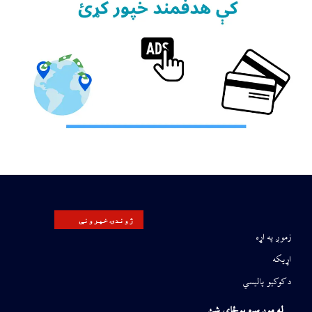
ژوندۍ خپرونې
زموږ په اړه
اړیکه
د کوکیو پالیسي
له موږ سره یوځای شئ