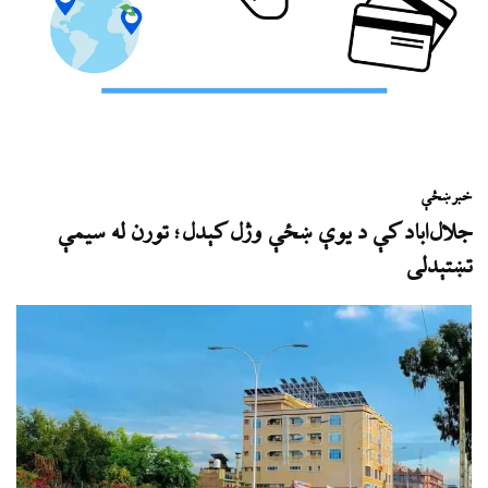
خبر
ښځې
جلال‌اباد کې د یوې ښځې وژل کېدل؛ تورن له سیمې
تښتېدلی