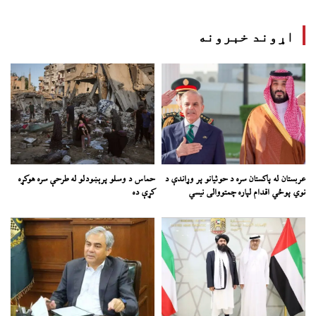
اړوند خبرونه
عربستان له پاکستان سره د حوثیانو پر وړاندې د
حماس د وسلو پرېښودلو له طرحې سره هوکړه
نوي پوځي اقدام لپاره چمتووالی نیسي
کړې ده