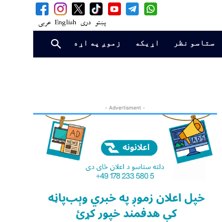
پښتو
دری
English
عربی
ستاسو نظر
اړیکه
زموږ په اړه
- Advertisment -