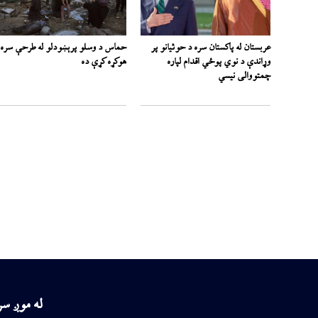
عربستان له پاکستان سره د حوثیانو پر
حماس د وسلو پرېښودلو له طرحې سره
وړاندې د نوي پوځي اقدام لپاره
هوکړه کړې ده
چمتووالی نیسي
له موږ س