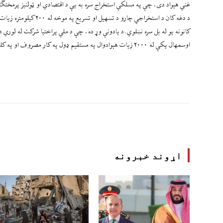
غني هېواد دی، چې په مسلکي استخراج سره به یې د اقتصادي او ټولنیز پرمختګ 
د دغه کان د استخراجي چ
اوسمهال پکې له ۲۰۰۰ زیات هېوادوال په مستقیم ډول په کار مصروف او په کلني ډول ترې ۵۰۰ زره ټنه سکاره استخراجیږي.
اړوند خبرونه