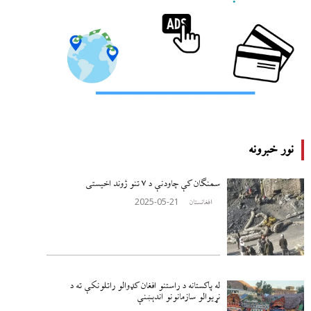
نور خبرونه
سمنګان کې چاودنې د ۷ تنو ژوند اخيستی
2025-05-21
افغانستان
له پاکستانه د راستنو افغان کډوالو راتلونکې ته د
نړيوالو سازمانونو اندېښنې