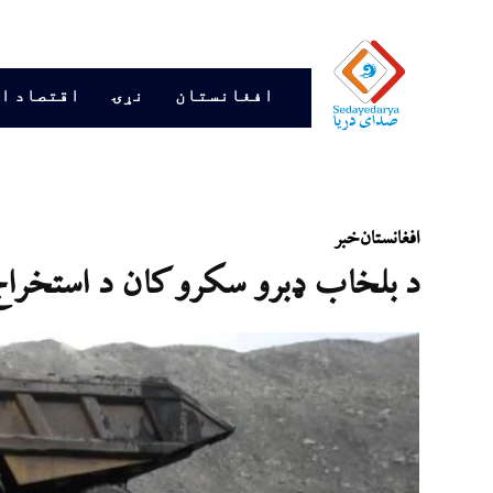
افغانستان
نړۍ
اقتصاد ا
افغانستان
خبر
د بلخاب ډبرو سکرو کان د استخراج 