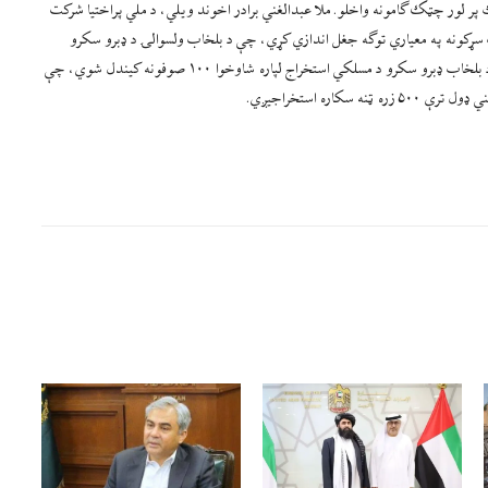
پر لور چټک ګامونه واخلو. ملا عبدالغني برادر اخوند ویلي، د ملي پراختیا شرکت
ارو د تسهیل او تسریع په موخه له ۲۰۰ کیلومتره زیات سړکونه په معیاري توګه جغل اندازي کړي، چې د بلخاب ولسوالۍ د ډبرو سکرو
کانونه یو له بل سره نښلوي. د یادونې وړ ده، چې د ملي پراختیا شرکت له لوري د بلخاب ډبرو سکرو د مسلکي استخراج لپاره شاوخوا ۱۰۰ صوفونه کیندل شوي، چې