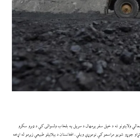
 شمالي ولایتونو ته د خپل سفر پرمهال د سرپل په بلخاب ولسوالۍ کې د ډبرو سکرو
تړاو جوړو شویو مراسمو کې نوموړي ویلي، افغانستان د بېلابېلو طبیعي زېرمو له اړخه