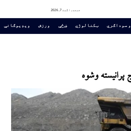
جمعه, اگست 7, 2026
و سوداګري
ټکنالوژي
ښځې
ورزش
ویډیوګانې
پرانيسته وشوه