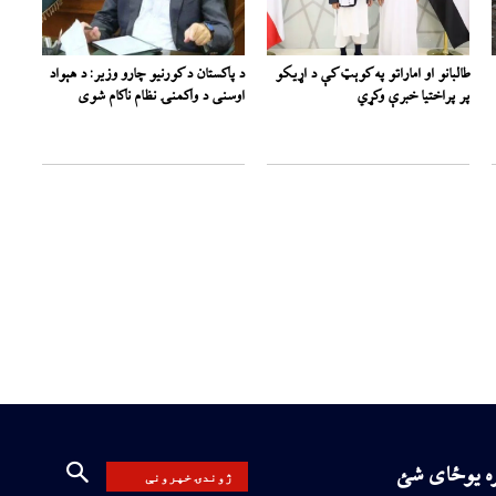
طالبانو او اماراتو په کوېټ کې د اړیکو
د پاکستان د کورنیو چارو وزیر: د هېواد
پر پراختیا خبرې وکړي
اوسنی د واکمنۍ نظام ناکام شوی
ره یوځای شئ
ژوندۍ خپرونې