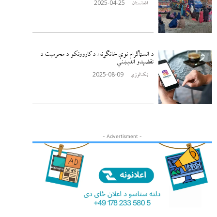
2025-04-25
افغانستان
د انسټاګرام نوې ځانګړنه؛ د کاروونکو د محرمیت د
نقضېدو اندېښنې
2025-08-09
ټکنالوژي
- Advertisment -