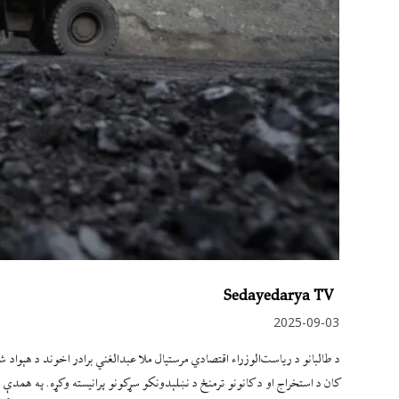
Sedayedarya TV
2025-09-03
د طالبانو د ریاست‌الوزراء اقتصادي مرستیال ملا عبدالغني برادر اخوند د هېواد
کان د استخراج او د کانونو ترمنځ د نښلېدونکو سړکونو پرانيسته وکړه. په همدې 