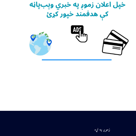
زموږ په اړه