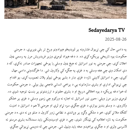
Sedayedarya TV
2025-08-26
په داسې حال کې چې نړیوال فشارونه پر لوېدیځو هېوادونو ورځ تر بلې ډېرېږي، د جرمني
حکومت یوه تاریخي پرېکړه کړې ده. د دغه هېواد لومړي وزیر فریدریش مرز په رسمي ډول
اعلان کړی، چې جرمني به نور اسرائیل ته هېڅ ډول وسلې یا پوځي تجهیزات صادر نه‌کړي، که د
دې امکان وي چې هغه وسلې به د غزې په جګړه کې وکارول شي. دا څرګندونې داسې مهال
کېږي، چې د اسرائیل کابینې تازه د غزې ښار د بشپړ پوځي نیولو پلان تصویب کړی، یو اقدام
چې نړیوالې ادارې او بشري سازمانونه یې د پراخې انساني فاجعې پیل بولي. د جرمني حکومت
له خوا دغه پرېکړه د یوه اخلاقي دریځ او د بشري حقونو د ارزښتونو پر بنسټ توجیه شوې ده.
لومړي وزیر مرز ویلي: «موږ نور اسرائیل ته اجازه نه ورکوو چې زموږ وسلې د غزې پر خلکو
وکاروي، د وسلو بندیز یوازې د غزې جګړې سره تړاو لري او جرمني لا هم د اسرائیل د امنیت
کلک ملاتړ کوي، خو د ملکي وګړو پر وړاندې د نظامي زور کارول د منلو وړ نه دي.» د جرمني
حکومت په تازه اعلامیه کې ټینګار شوی، چې د غزې اوسېدونکي باید سمدلاسه بشري مرستو ته
لاسرسی ولري او د جګړې پراخېدو مخه باید ونیول شي. جرمني چې له دویمې نړیوالې جګړې