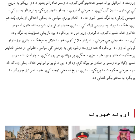
وروسته د اسرائیل یو له مهمو متحدینو ګڼل کېږي، د وسلو صادراتو بندیز د دې اړیکو په تاریخ
کې بې‌ساری بدلون ګڼل کېږي. د جرمني له لوري د وسلو بندولو پرېکړه په نړیوالو رسنیو کې د
«سیاسي زلزلې» په توګه تعبیر شوې ده. دا اقدام یوازې سیاسي نه، بلکې اخلاقي او بشري بُعد هم
لري، ځکه دا هېواد په اروپایي ټولنه کې د بشري حقونو او نړیوال بشردوستانه قانون له مهمو
ملاتړو څخه شمېرل کېږي. د لومړي وزیر مرز دا پرېکړه د یوه تاریخي مسؤلیت په توګه یاده
کړې ده. هغه ویلي چې جرمني د اسرایلو ملاتړ کوي، خو دا ملاتړ به هېڅکله د بشري ارزښتونو
قرباني نه وي. دا پرېکړه له هغه وروسته وشوه چې په جرمني کې سیاسي، حقوقي او مدني فعالینو
پر حکومت فشار راوړ، څو د غزې د جګړې پر وړاندې غږ پورته کړي. د پارلمان دننه هم یو
شمېر وکیلانو د وسلو پر صادراتو نیوکه کړې وه او دا یې د نړیوالو قوانینو خلاف بللې وه. که څه
هم د جرمني حکومت دا پرېکړه د بشري دریځ له مخې توجیه کړې، خو د اسرائیل چارواکو دا
پرېکړه په سختو ټکو غندلې ده.
اړوند خبرونه