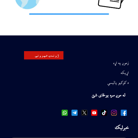
ژوندۍ خپرونې
زموږ په اړه
اړیکه
د کوکیو پالیسي
له موږ سره یوځای شئ
خبرلیک