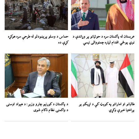
عربستان له پاکستان سره د حوثیانو پر وړاندې د
حماس د وسلو پرېښودلو له طرحې سره هوکړه
نوي پوځي اقدام لپاره چمتووالی نیسي
کړې ده
طالبانو او اماراتو په کوېټ کې د اړیکو پر
د پاکستان د کورنیو چارو وزیر: د هېواد اوسنی
پراختیا خبرې وکړي
د واکمنۍ نظام ناکام شوی