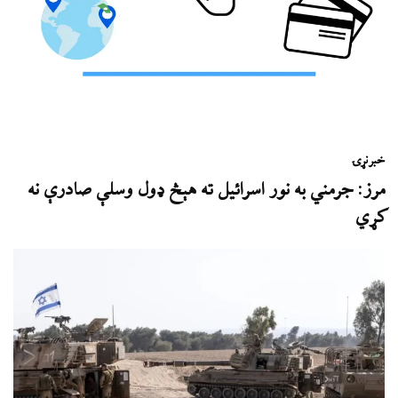
خبر
نړۍ
مرز: جرمني به نور اسرائيل ته هېڅ ډول وسلې صادرې نه
کړي