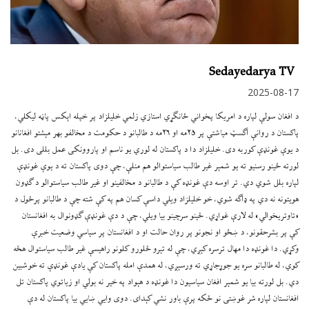
Sedayedarya TV
2025-08-17
د افغان سولې لپاره د امریکا پخواني ځانګړي استازي زلمي خلیلزاد پر خپله اېکس پاڼه لیکلي،
پاکستان د روانې اګسټ میاشتې پر ۲۵مه او ۲۶مه د طالبانو د حکومت د مخالفو بهر مېشتو افغانانو
د یوې غونډې کوربه دی. خلیلزاد دا د پاکستان له لوري یو ناسم او پاروونکی عمل بللی دی. بل
لورته ځینو رسنیو ته یو شمېر غیر طالب سیاستوالو هم منلې، چې دوی پاکستان ته د یوې غونډې
لپاره بلل شوي دي. تر اوسه دې غونډه کې د طالبانو د مخالفینو او غیر طالب سیاستوالو د ګډون
هویتونه نه دي په ډاګه شوي، خو خلیلزاد ویلي داسې کسان هم په کې شته چې د طالبانو پرځول د
«تاوتریخوالي» له لارې غواړي. ځینو سرچینو بیا ویلي، چې د دې غونډې ګډونوال به افغانستان
کې پر بشرحقونو، د ښځو او نجونو پر روان حالت او د افغانستان پر سیاسي وضعیت خبرې
وکړي. دا غونډه دا مهال ترسره کېږي، چې له تېرو څلورو کلونو راهیسې غیر طالب سیاستوال هڅه
کوي، له طالبانو سره یو جوړجاړي ته ورسېږي، له همدې امله پاکستان کې یادې غونډې ته خوشبین
دي. بل لورته بیا یو شمېر افغان سیاسیون دا غونډه د هېواد په خیر نه بولي او زیاتوي پاکستان تل
افغانستان لپاره شر غوښتی نو ځکه پرې باور نشي کېدای. دوی وایي ښایي بیا پاکستان له دې