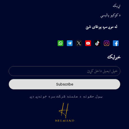
اړیکه
د کوکیو پالیسي
له موږ سره یوځای شئ
خبرلیک
ټول حقونه د هلمند شرکت سره خوندي دي