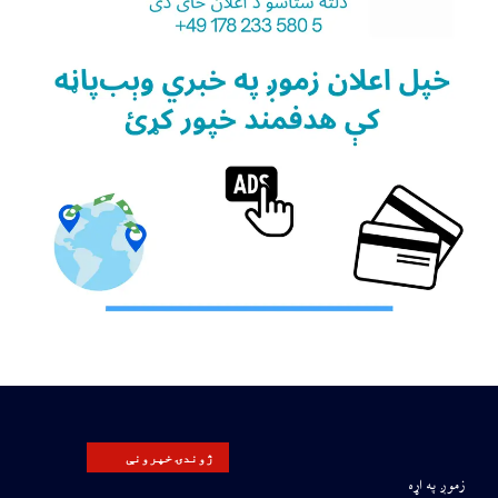
ژوندۍ خپرونې
زموږ په اړه