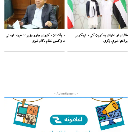
طالبانو او اماراتو په کوېټ کې د اړیکو پر
د پاکستان د کورنیو چارو وزیر: د هېواد اوسنی
پراختیا خبرې وکړي
د واکمنۍ نظام ناکام شوی
- Advertisment -