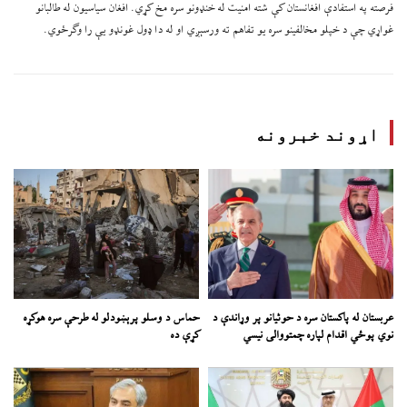
فرصته په استفادې افغانستان کې شته امنیت له خنډونو سره مخ کړي. افغان سیاسیون له طالبانو
غواړي چې د خپلو مخالفینو سره یو تفاهم ته ورسېږي او له دا ډول غونډو یې را وګرځوي.
اړوند خبرونه
عربستان له پاکستان سره د حوثیانو پر وړاندې د
حماس د وسلو پرېښودلو له طرحې سره هوکړه
نوي پوځي اقدام لپاره چمتووالی نیسي
کړې ده