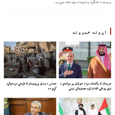
وروسته دا ځانګړنه په اوتومات ډول فعاله شوې وه.
اړوند خبرونه
عربستان له پاکستان سره د حوثیانو پر وړاندې د
حماس د وسلو پرېښودلو له طرحې سره هوکړه
نوي پوځي اقدام لپاره چمتووالی نیسي
کړې ده