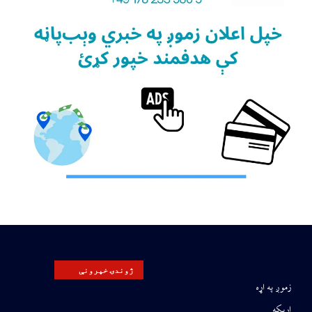
ژوندۍ خپرونې
زموږ په اړه
اړیکه