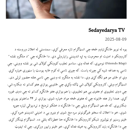
Sedayedarya TV
2025-08-09
یوه له نويو ځانګړتیاوو څخه چې انسټاګرام تازه معرفي کړې، سمدستي له اعلان وروسته د
کاروونکو د امنیت او محرمیت په اړه اندېښنې راپارولي دي. دا ځانګړنه چې “د ملګرو نقشه”
(Friends Map) نومېږي، که فعاله وي، ستاسو تعقیب کوونکي کولای شي پر نقشه وویني، چې
تاسې په هماغه شېبه کې چېرته یاست. که چېرې تاسې له کوم ځایه پوسټ یا سټوري خپاره کړي
وي او ځای مو هم تګ کړی وي، دا نقشه به ملګرو ته وښيي چې تاسې هلته حضور لرلی دی.
انسټاګرام ویلي، کاروونکي کولای شي ټاکنه وکړي چې ځای‌یې یوازې هغو کسانو ته ښکاره شي،
چې دوی تعقیبوي او هغوی یې هم تعقیبوي، یا هم یوازې هغو ځانګړو کسانو ته چې دوی غوره
کړي. همدا راز هغه ځایونه چې له هغوی څخه مواد خپاره شوي، یوازې تر ۲۴ ساعتونو پورې به
ښکارېږي. که څه هم انسټاګرام ویلي چې دا ځانګړنه د خلکو ترمنځ د نږدېوالي لپاره جوړه
شوې، خو دا اعلان له سختو غبرګونونو سره مخ شوی او ډېرو یې د امنیتي اندېښنو خبره کړې.
ځینو رسنیو او ټولنیزو شبکو کاروونکو دا ځانګړنه حتا خطرناکه بللې ده. انسټاګرام ټینګار کړی
چې دا ځانګړنه باید کاروونکي په خپله فعاله کړي، خو ځینو راپور ورکړی، چې له اپډېټ