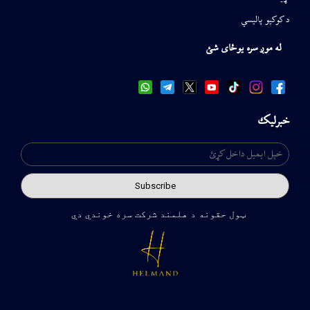
د کوکیو پالیسي
له موږ سره یوځای شئ
خبرلیک
ټول حقونه د هلمند شرکت سره خوندي دي