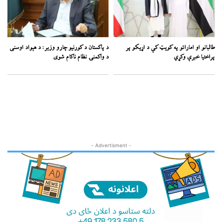
طالبانو او اماراتو په کوېټ کې د اړیکو پر
د پاکستان د کورنیو چارو وزیر: د هېواد اوسنی
پراختیا خبرې وکړي
د واکمنۍ نظام ناکام شوی
- Advertisment -