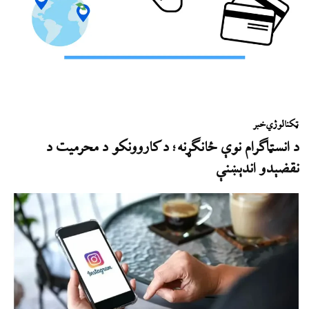
ټکنالوژي
خبر
د انسټاګرام نوې ځانګړنه؛ د کاروونکو د محرمیت د
نقضېدو اندېښنې