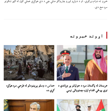
خبرو ته دوام ورکوي، او د دواړو لورو چارواکو منلې چې د دې هوکړې عملي کول له ګڼو ننګونو
سره مخ دي.
اړوند خبرونه
عربستان له پاکستان سره د حوثیانو پر وړاندې د
حماس د وسلو پرېښودلو له طرحې سره هوکړه
نوي پوځي اقدام لپاره چمتووالی نیسي
کړې ده