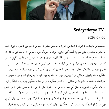
Sedayedarya TV
2026-07-06
محمدباقر قالیباف، د ایران د اسلامي شورا د مجلس مشر، د حماس د سیاسي دفتر د رهبرۍ شورا
له مشر محمد دروېش سره په لیدنه کې ویلي، ایران له امریکا سره د سولې په حالت کې نه دی او
اسرائیل به هېڅکله په رسمیت ونه پېژني. قالیباف د ایران او امریکا ترمنځ د روانې هوکړې د پلي
کېدو په اړه وویل، د دې هوکړې عملي کول «سخت، خو شوني» دي. هغه زیاته کړه چې سیاسي
خبرې او دیپلوماتیکې هڅې باید پوځي شخړې ته د پای ټکی کېږدي او د ایران د سیمه‌ییزو
ملګرو لاسته راوړنې وساتي او لا پیاوړې کړي. د هغه په وینا، تهران په روانو خبرو کې د سیمې د
هېوادونو د خاورې بشپړتیا پر ساتنې او د خپلو ملګرو ډلو پر ضد د جګړې پر درولو ټینګار کړی،
او دغه ټکي د هوکړې په متن کې هم ځای پر ځای شوي دي. د ایران د مجلس مشر وویل: «موږ
له مسلمانانو او د مقاومت له جبهې ملاتړ کوو. که اړتیا وي، په توغندیو به مرسته وکړو، او که
سیاسي فشار ته اړتیا وي، هغه به د خبرو اترو له لارې واچوو.» دا څرګندونې په داسې مهال شوې
چې ایران او امریکا په سویس کې د جګړې د پای ته رسېدو د هوکړې د پلي کېدو په اړه خپلو