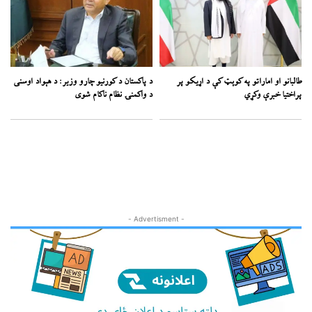
طالبانو او اماراتو په کوېټ کې د اړیکو پر
د پاکستان د کورنیو چارو وزیر: د هېواد اوسنی
پراختیا خبرې وکړي
د واکمنۍ نظام ناکام شوی
- Advertisment -