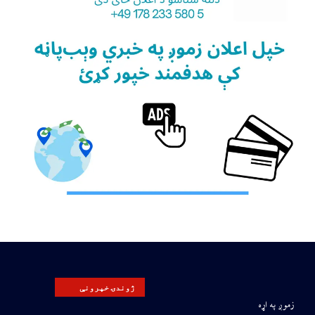
ژوندۍ خپرونې
زموږ په اړه