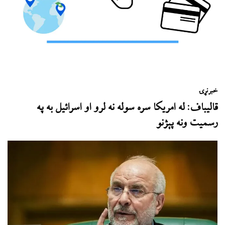
خبر
نړۍ
قالیباف: له امریکا سره سوله نه لرو او اسرائیل به په
رسمیت ونه پېژنو