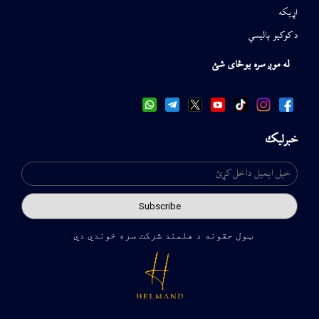
اړیکه
د کوکیو پالیسي
له موږ سره یوځای شئ
خبرلیک
ټول حقونه د هلمند شرکت سره خوندي دي