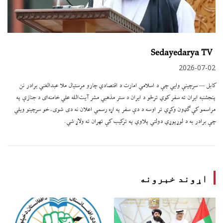
Sedayedarya TV
2026-07-02
کابل — سرچینې وایي چې د اسلامي امارت د اقتصادي چارو مرستیال ملا عبدالغني برادر نن
پنجشنبه ایران ته سفر کوي ترڅو د ایران د ستر مذهبي مشر آیت‌الله علي خامنه‌ای د جنازې په
مراسمو کې ګډون وکړي تر اوسه د دې سفر په اړه رسمي اعلان نه دی شوی، خو سرچینو ویلي
چې برادر به د لوړپوړي دولتي پلاوي په ترکیب کې تهران ته ولاړ شي.
اړوند خبرونه