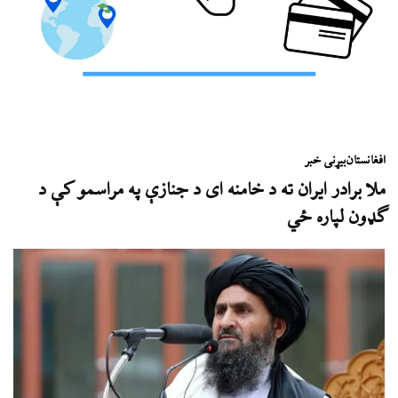
افغانستان
بیړنی خبر
ملا برادر ایران ته د خامنه ای د جنازې په مراسمو کې د
ګډون لپاره ځي