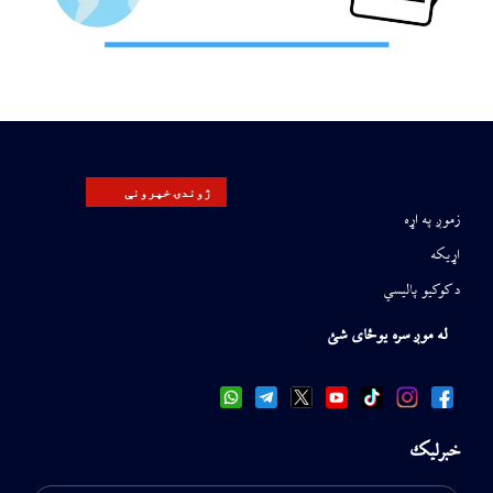
ژوندۍ خپرونې
زموږ په اړه
اړیکه
د کوکیو پالیسي
له موږ سره یوځای شئ
خبرلیک