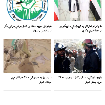
طالبانو او اماراتو په کوېټ کې د اړیکو پر
خپلواکۍ جبهه ادعا: پر کندز پوځي هوايي ډګر
پراختیا خبرې وکړي
د توغندیز بریدونو
بلوچستان کې د سکرو کان نړېدو پېښه؛ ۳۴
د نیمروز په دښتو کې د ۱۹ ځوانانو مړي
مړي ایستل شوي
موندل شوي