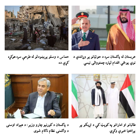
عربستان له پاکستان سره د حوثیانو پر وړاندې د
حماس د وسلو پرېښودلو له طرحې سره هوکړه
نوي پوځي اقدام لپاره چمتووالی نیسي
کړې ده
طالبانو او اماراتو په کوېټ کې د اړیکو پر
د پاکستان د کورنیو چارو وزیر: د هېواد اوسنی
پراختیا خبرې وکړي
د واکمنۍ نظام ناکام شوی