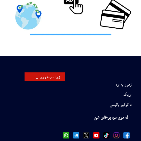
ژوندۍ خپرونې
زموږ په اړه
اړیکه
د کوکیو پالیسي
له موږ سره یوځای شئ