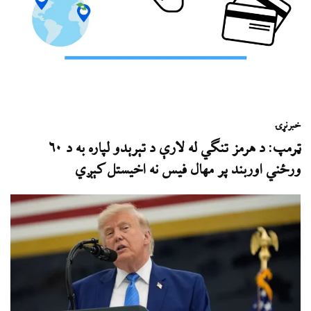
خبر
نړۍ
ټرمپ: د هرمز تنګي له لارې د تېرېدو لپاره به د ۶۰
ورځني اوربند پر مهال فیس نه اخیستل کېږي