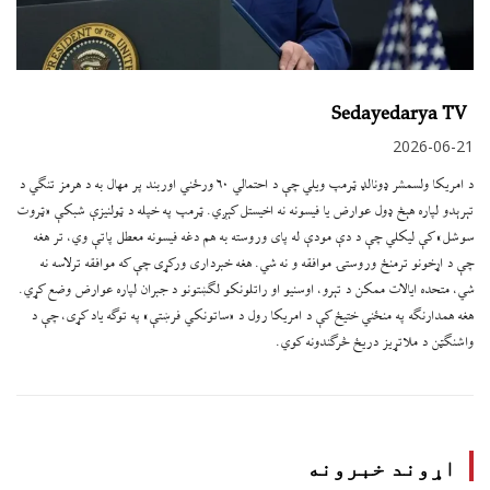
Sedayedarya TV
2026-06-21
د امریکا ولسمشر ډونالډ ټرمپ ویلي چې د احتمالي ۶۰ ورځني اوربند پر مهال به د هرمز تنګي د
تېرېدو لپاره هېڅ ډول عوارض یا فیسونه نه اخیستل کېږي. ټرمپ په خپله د ټولنیزې شبکې «ټروت
سوشل» کې لیکلي چې د دې مودې له پای وروسته به هم دغه فیسونه معطل پاتې وي، تر هغه
چې د اړخونو ترمنځ وروستۍ موافقه و نه شي. هغه خبرداری ورکړی چې که موافقه ترلاسه نه
شي، متحده ایالات ممکن د تېرو، اوسنیو او راتلونکو لګښتونو د جبران لپاره عوارض وضع کړي.
هغه همدارنګه په منځني ختیځ کې د امریکا رول د «ساتونکي فرښتې» په توګه یاد کړی، چې د
واشنګټن د ملاتړیز دریځ څرګندونه کوي.
اړوند خبرونه