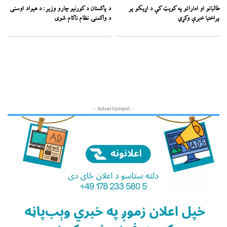
طالبانو او اماراتو په کوېټ کې د اړیکو پر
د پاکستان د کورنیو چارو وزیر: د هېواد اوسنی
پراختیا خبرې وکړي
د واکمنۍ نظام ناکام شوی
- Advertisment -