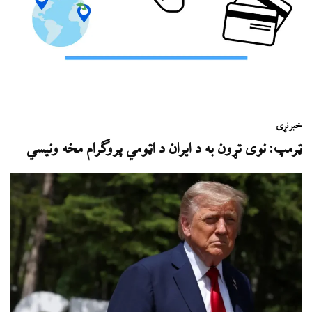
خبر
نړۍ
ټرمپ: نوی تړون به د ایران د اټومي پروګرام مخه ونیسي