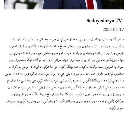
Sedayedarya TV
2026-06-17
د امریکا ولسمشر ډونالډ ټرمپ ویلي، هغه اټومي تړون چې د پخواني ولسمشر بارک اوباما د
واکمنۍ پر مهال له ایران سره شوی و، د منځني ختیځ د امنیت لپاره خطرناک و او ایران ته یې د
اټومي وړتیاوو د پراخېدو زمینه برابروله. ټرمپ د اوو سترو صنعتي هېوادونو (G7) غونډې پر
مهال خبریالانو ته ویلي چې له ایران سره نوی شوی موقتي تړون په څرګنده توګه تضمینوي چې
تهران به اټومي وسله ترلاسه نه کړي. هغه ټینګار کړی چې دا هوکړه د ایران د اټومي پروګرام د
مخنیوي لپاره یو «قوي خنډ» دی. نوموړي ویلي چې له ایران سره شوې هوکړه ډېره ښه ده او ښايي
د ارزونې لپاره د امریکا کانګرس ته هم وړاندې شي. ټرمپ زیاته کړې چې پخوا یې دا موضوع
نه وه په پام کې نیولې، خو اوس د کانګرس له لوري د هغې د ارزونې له نظریې سره موافق دی.
د رویټرز د راپور له مخې، نوی تفاهم د امریکا او ایران ترمنځ د راتلونکو خبرو اترو لپاره
چوکاټ ټاکي او تمه ده چې دواړه لوري په راتلونکو ۶۰ ورځو کې د وروستۍ هوکړې پر جزییاتو
خبرې وکړي.