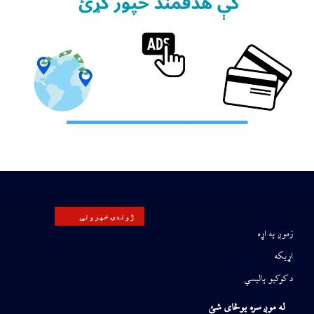
ژوندۍ خپرونې
زموږ په اړه
اړیکه
د کوکیو پالیسي
له موږ سره یوځای شئ