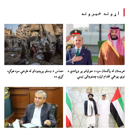
اړوند خبرونه
عربستان له پاکستان سره د حوثیانو پر وړاندې د
حماس د وسلو پرېښودلو له طرحې سره هوکړه
نوي پوځي اقدام لپاره چمتووالی نیسي
کړې ده