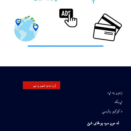
ژوندۍ خپرونې
زموږ په اړه
اړیکه
د کوکیو پالیسي
له موږ سره یوځای شئ