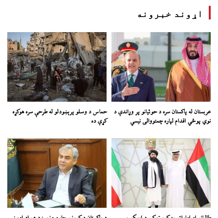
اړوند خبرونه
عربستان له پاکستان سره د حوثیانو پر وړاندې د
حماس د وسلو پرېښودلو له طرحې سره هوکړه
نوي پوځي اقدام لپاره چمتووالی نیسي
کړې ده