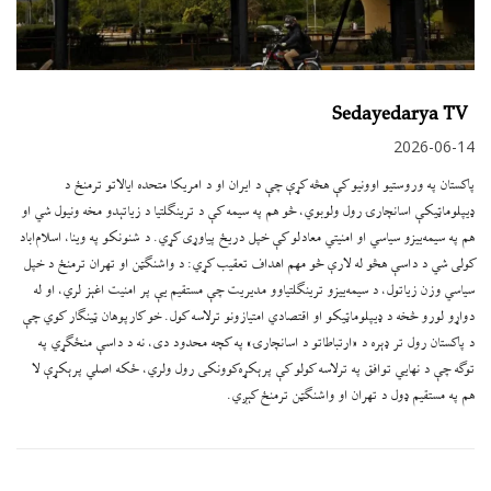
Sedayedarya TV
2026-06-14
پاکستان په وروستیو اوونیو کې هڅه کړې چې د ایران او د امریکا متحده ایالاتو ترمنځ د
ډیپلوماټیکې اسانچارۍ رول ولوبوي، څو هم په سیمه کې د ترینګلتیا د زیاتېدو مخه ونیول شي او
هم په سیمه‌ییزو سیاسي او امنیتي معادلو کې خپل دریځ پیاوړی کړي. د شنونکو په وینا، اسلام‌اباد
کولی شي د داسې هڅو له لارې څو مهم اهداف تعقیب کړي: د واشنګټن او تهران ترمنځ د خپل
سیاسي وزن زیاتول، د سیمه‌ییزو ترینګلتیاوو مدیریت چې مستقیم یې پر امنیت اغېز لري، او له
دواړو لورو څخه د ډیپلوماټیکو او اقتصادي امتیازونو ترلاسه کول. خو کارپوهان ټینګار کوي چې
د پاکستان رول تر ډېره د «ارتباطاتو د اسانچارۍ» په کچه محدود دی، نه د داسې منځګړي په
توګه چې د نهایي توافق په ترلاسه کولو کې پرېکړه‌کوونکی رول ولري، ځکه اصلي پرېکړې لا
هم په مستقیم ډول د تهران او واشنګټن ترمنځ کېږي.