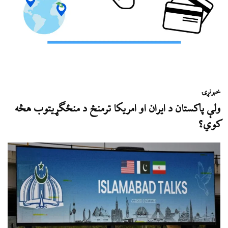
خبر
نړۍ
ولې پاکستان د ایران او امریکا ترمنځ د منځګړیتوب هڅه
کوي؟