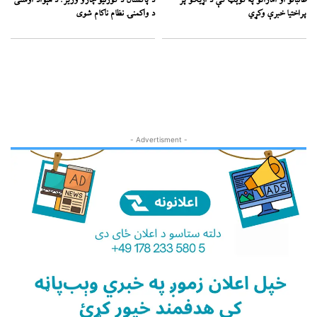
طالبانو او اماراتو په کوېټ کې د اړیکو پر
د پاکستان د کورنیو چارو وزیر: د هېواد اوسنی
پراختیا خبرې وکړي
د واکمنۍ نظام ناکام شوی
- Advertisment -