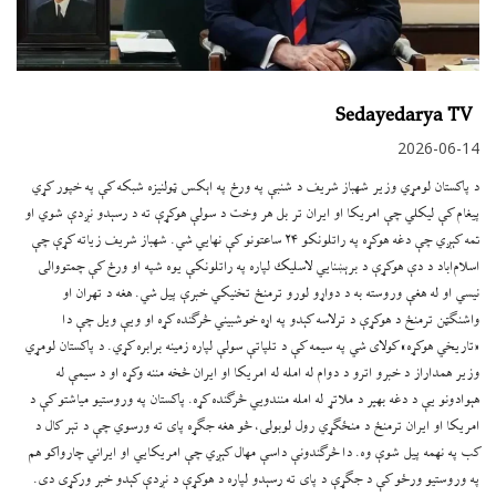
Sedayedarya TV
2026-06-14
د پاکستان لومړي وزير شهباز شريف د شنبې په ورځ په اېکس ټولنيزه شبکه کې په خپور کړي
پيغام کې ليکلي چې امريکا او ايران تر بل هر وخت د سولې هوکړې ته د رسېدو نږدې شوي او
تمه کېږي چې دغه هوکړه په راتلونکو ۲۴ ساعتونو کې نهايي شي. شهباز شريف زياته کړې چې
اسلام‌اباد د دې هوکړې د برېښنايي لاسليک لپاره په راتلونکې يوه شپه او ورځ کې چمتووالی
نيسي او له هغې وروسته به د دواړو لورو ترمنځ تخنيکي خبرې پيل شي. هغه د تهران او
واشنګټن ترمنځ د هوکړې د ترلاسه کېدو په اړه خوشبيني څرګنده کړه او ويې ويل چې دا
«تاريخي هوکړه» کولای شي په سيمه کې د تلپاتې سولې لپاره زمينه برابره کړي. د پاکستان لومړي
وزير همداراز د خبرو اترو د دوام له امله له امريکا او ايران څخه مننه وکړه او د سيمې له
هېوادونو يې د دغه بهير د ملاتړ له امله منندویي څرګنده کړه. پاکستان په وروستيو مياشتو کې د
امريکا او ايران ترمنځ د منځګړي رول لوبولی، څو هغه جګړه پای ته ورسوي چې د تېر کال د
کب په نهمه پيل شوې وه. دا څرګندونې داسې مهال کېږي چې امريکايي او ايراني چارواکو هم
په وروستيو ورځو کې د جګړې د پای ته رسېدو لپاره د هوکړې د نږدې کېدو خبر ورکړی دی.