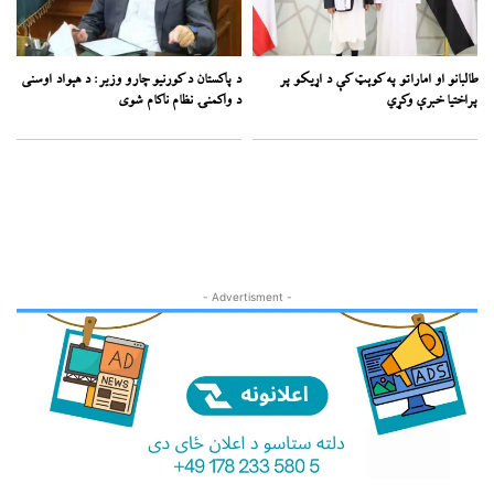
طالبانو او اماراتو په کوېټ کې د اړیکو پر
د پاکستان د کورنیو چارو وزیر: د هېواد اوسنی
پراختیا خبرې وکړي
د واکمنۍ نظام ناکام شوی
- Advertisment -