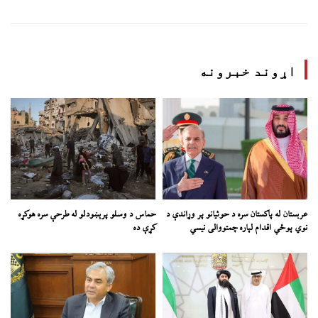
اړوند خبرونه
عربستان له پاکستان سره د حوثیانو پر وړاندې د
حماس د وسلو پرېښودلو له طرحې سره هوکړه
نوي پوځي اقدام لپاره چمتووالی نیسي
کړې ده