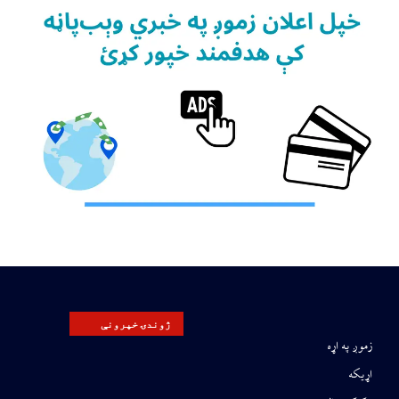
ژوندۍ خپرونې
زموږ په اړه
اړیکه