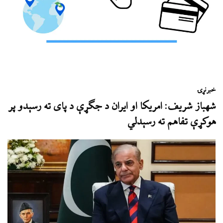
خبر
نړۍ
شهباز شریف: امريکا او ايران د جګړې د پای ته رسېدو پر
هوکړې تفاهم ته رسېدلي