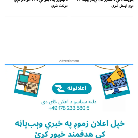
بلوچستان کې د سکرو کان نړېدو پېښه؛ ۳۴
د نیمروز په دښتو کې د ۱۹ ځوانانو مړي
مړي ایستل شوي
موندل شوي
- Advertisment -