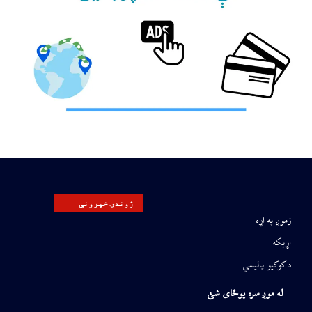
ژوندۍ خپرونې
زموږ په اړه
اړیکه
د کوکیو پالیسي
له موږ سره یوځای شئ