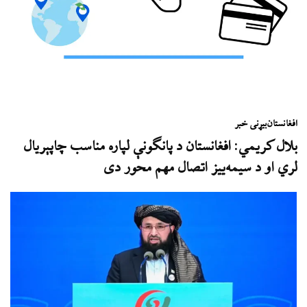
افغانستان
بیړنی خبر
بلال کریمي: افغانستان د پانګونې لپاره مناسب چاپېریال
لري او د سیمه‌ییز اتصال مهم محور دی