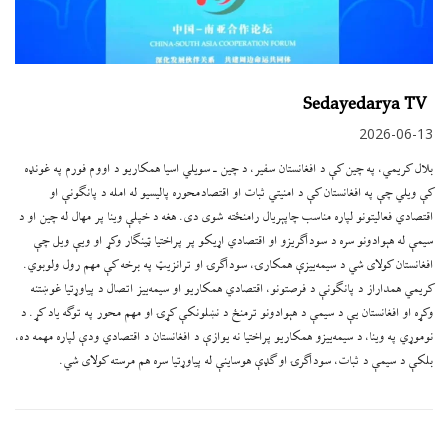
Sedayedarya TV
2026-06-13
بلال کریمي، په چین کې د افغانستان سفیر، د چین ـ سویلي اسیا همکاریو د اووم فورم په غونډه
کې ویلي چې په افغانستان کې د امنیتي ثبات او اقتصادمحوره پالیسیو له امله د پانګونې او
اقتصادي فعالیتونو لپاره مناسب چاپېریال رامنځته شوی دی. هغه د خپلې وینا پر مهال له چین او د
سیمې له هېوادونو سره د سوداګریزو او اقتصادي اړیکو پر پراختیا ټینګار وکړ او ویې ویل چې
افغانستان کولای شي د سیمه‌ییزې همکارۍ، سوداګرۍ او ترانزیټ په برخه کې مهم رول ولوبوي.
کریمي همداراز د پانګونې د فرصتونو، اقتصادي همکاریو او سیمه‌ییز اتصال د پیاوړتیا غوښتنه
وکړه او افغانستان یې د سیمې د هېوادونو ترمنځ د نښلونکې کړۍ او مهم محور په توګه یاد کړ. د
نوموړي په وینا، د سیمه‌ییزو همکاریو پراختیا نه یوازې د افغانستان د اقتصادي ودې لپاره مهمه ده،
بلکې د سیمې د ثبات، سوداګرۍ او ګډې هوساینې له پیاوړتیا سره هم مرسته کولای شي.