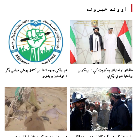
اړوند خبرونه
طالبانو او اماراتو په کوېټ کې د اړیکو پر
خپلواکۍ جبهه ادعا: پر کندز پوځي هوايي ډګر
پراختیا خبرې وکړي
د توغندیز بریدونو