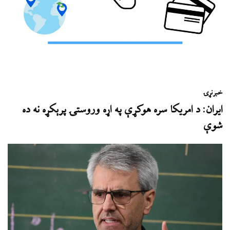
خبر
نړۍ
ایران: د امریکا سره هوکړې په اړه وروستۍ پرېکړه نه ده
شوې