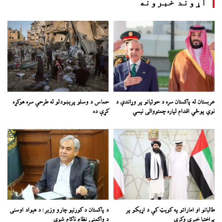
اړوند خبرونه
عربستان له پاکستان سره د حوثیانو پر وړاندې د
حماس د وسلو پرېښودلو له طرحې سره هوکړه
نوي پوځي اقدام لپاره چمتووالی نیسي
کړې ده
طالبانو او اماراتو په کوېټ کې د اړیکو پر
د پاکستان د کورنیو چارو وزیر: د هېواد اوسنی
پراختیا خبرې وکړي
د واکمنۍ نظام ناکام شوی