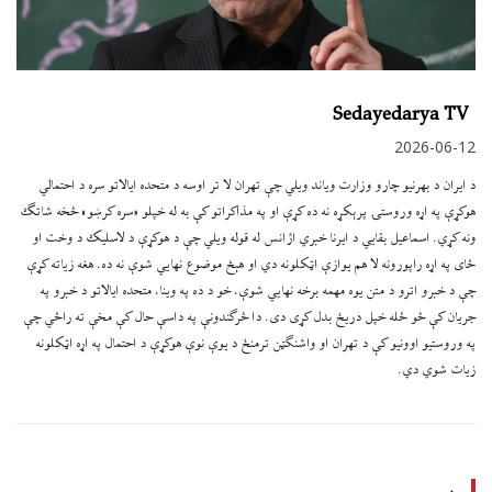
Sedayedarya TV
2026-06-12
د ایران د بهرنیو چارو وزارت ویاند ویلي چې تهران لا تر اوسه د متحده ایالاتو سره د احتمالي
هوکړې په اړه وروستۍ پرېکړه نه ده کړې او په مذاکراتو کې به له خپلو «سره کرښو» څخه شاتګ
ونه کړي. اسماعیل بقایي د ایرنا خبري اژانس له قوله ویلي چې د هوکړې د لاسلیک د وخت او
ځای په اړه راپورونه لا هم یوازې اټکلونه دي او هېڅ موضوع نهايي شوې نه ده. هغه زیاته کړې
چې د خبرو اترو د متن یوه مهمه برخه نهايي شوې، خو د ده په وینا، متحده ایالاتو د خبرو په
جریان کې څو ځله خپل دریځ بدل کړی دی. دا څرګندونې په داسې حال کې مخې ته راځي چې
په وروستیو اوونیو کې د تهران او واشنګټن ترمنځ د یوې نوې هوکړې د احتمال په اړه اټکلونه
زیات شوي دي.