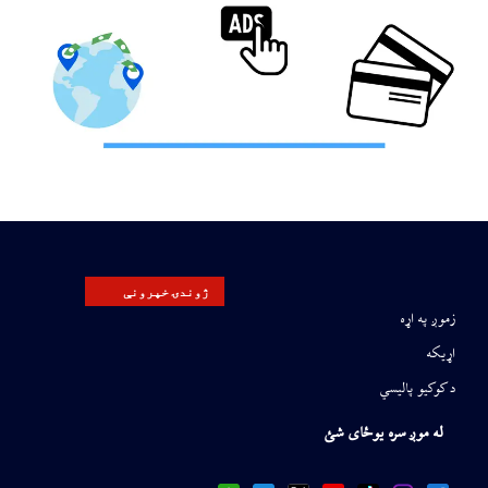
ژوندۍ خپرونې
زموږ په اړه
اړیکه
د کوکیو پالیسي
له موږ سره یوځای شئ