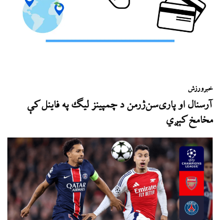
خبر
ورزش
آرسنال او پاری‌سن‌ژرمن د چمپینز لیګ په فاینل کې
مخامخ کېږي