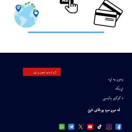
ژوندۍ خپرونې
زموږ په اړه
اړیکه
د کوکیو پالیسي
له موږ سره یوځای شئ