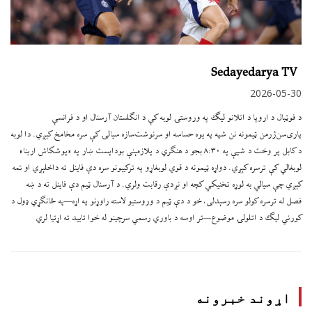
Sedayedarya TV
2026-05-30
د فوټبال د اروپا د اتلانو لیګ په وروستۍ لوبه کې د انګلستان آرسنال او د فرانسې
پاری‌سن‌ژرمن ټیمونه نن شپه په یوه حساسه او سرنوشت‌سازه سیالۍ کې سره مخامخ کېږي. دا لوبه
د کابل پر وخت د شپې په ۸:۳۰ بجو د هنګري د پلازمېنې بوداپست ښار په «پوشکاش ارینا»
لوبغالي کې ترسره کېږي. دواړه ټیمونه د قوي لوبغاړو په ترکیبونو سره دې فاینل ته داخلېږي او تمه
کېږي چې سیالي به لوړه تخنیکي کچه او نږدې رقابت ولري. د آرسنال ټیم دې فاینل ته د ښه
فصل له ترسره کولو سره رسېدلی، خو د دې ټیم د وروستیو لاسته راوړنو په اړه—په ځانګړي ډول د
کورني لیګ د اتلولۍ موضوع—تر اوسه د باوري رسمي سرچینو له خوا تایید ته اړتیا لري
اړوند خبرونه