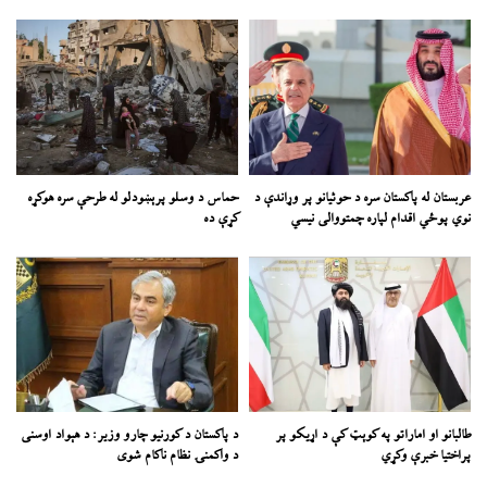
عربستان له پاکستان سره د حوثیانو پر وړاندې د
حماس د وسلو پرېښودلو له طرحې سره هوکړه
نوي پوځي اقدام لپاره چمتووالی نیسي
کړې ده
طالبانو او اماراتو په کوېټ کې د اړیکو پر
د پاکستان د کورنیو چارو وزیر: د هېواد اوسنی
پراختیا خبرې وکړي
د واکمنۍ نظام ناکام شوی