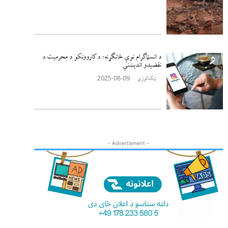
د انسټاګرام نوې ځانګړنه؛ د کاروونکو د محرمیت د
نقضېدو اندېښنې
2025-08-09
ټکنالوژي
- Advertisment -