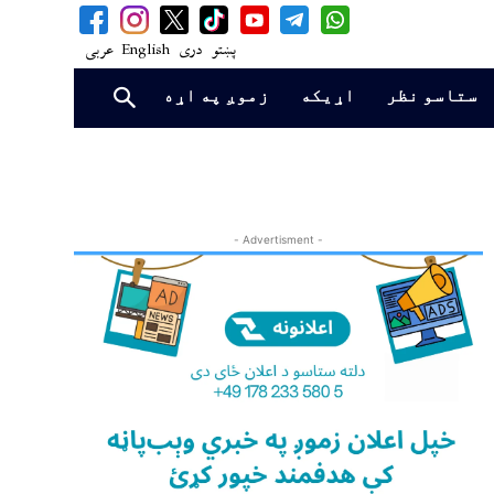
پښتو
دری
English
عربی
ستاسو نظر
اړیکه
زموږ په اړه
- Advertisment -