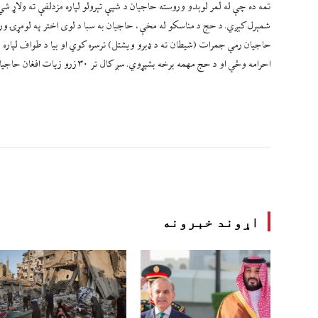
تمه ده چې له لمر لوېدو وروسته حاجیان د شپې تېرولو لپاره مزدلفې ته ولاړ
شمېرل کېږي. د حج د مناسکو له مخې، حاجیان به سبا د لوی اختر په لومړۍ ورځ 
حاجیان رمي جمرات (شیطان ته د ډبرو ویشتل) ترسره کوي او بیا د طواف لپاره م
احرامه وځي او د حج مهمه برخه بشپړوي. سږ کال تر ۳۰ زرو زیات افغان حاجیان هم د حج د مناسکو د ادا کولو لپاره په سعودي عربستان کې حضور لري.
اړوند خبرونه