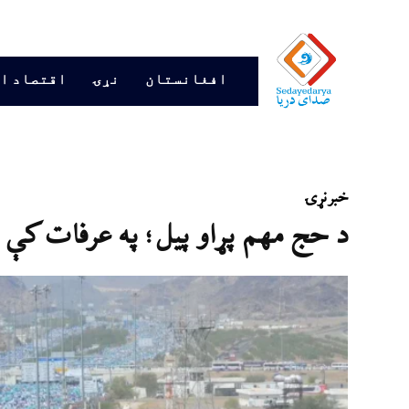
افغانستان
نړۍ
اقتصاد ا
خبر
نړۍ
د حج مهم پړاو پیل؛ په عرفات کې د