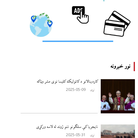
نور خبرونه
کاردینالانو د کاتولیک کلیسا نوی مشر وټاکه
2025-05-09
نړۍ
نایجریا کې سلګونو تنو ژوند له لاسه ورکړی
2025-05-31
نړۍ