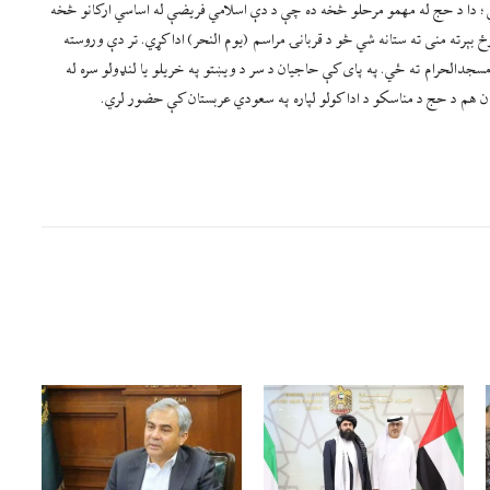
 شي؛ دا د حج له مهمو مرحلو څخه ده چې د دې اسلامي فریضې له اساسي ارکانو څخه
بېرته منى ته ستانه شي څو د قربانۍ مراسم (یوم النحر) ادا کړي. تر دې وروسته
سجدالحرام ته ځي. په پای کې حاجیان د سر د ویښتو په خریلو یا لنډولو سره له