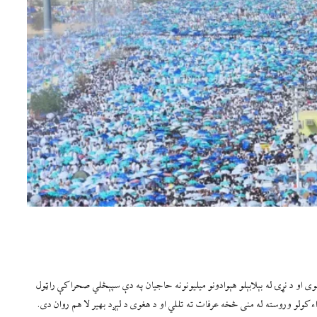
 او د نړۍ له بېلابېلو هېوادونو میلیونونه حاجیان په دې سپېڅلي صحرا کې راټول
حاجیان د سهار لمانځه له اداء کولو وروسته له منى څخه عرفات ته تللي او د هغوی د لېږد بهیر لا هم روان دی.