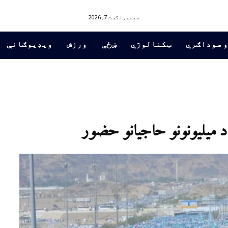
جمعه, اگست 7, 2026
و سوداګري
ټکنالوژي
ښځې
ورزش
ویډیوګانې
 میلیونونو حاجیانو حضور