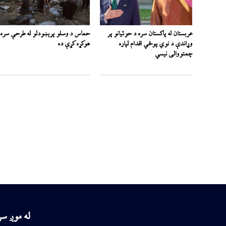
عربستان له پاکستان سره د حوثیانو پر
حماس د وسلو پرېښودلو له طرحې سره
وړاندې د نوي پوځي اقدام لپاره
هوکړه کړې ده
چمتووالی نیسي
له موږ س