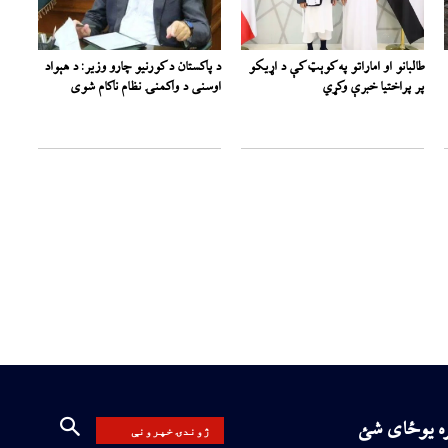
طالبانو او اماراتو په کوېټ کې د اړیکو
د پاکستان د کورنیو چارو وزیر: د هېواد
پر پراختیا خبرې وکړي
اوسنی د واکمنۍ نظام ناکام شوی
ره یوځای شئ
ژوندۍ خپرونې