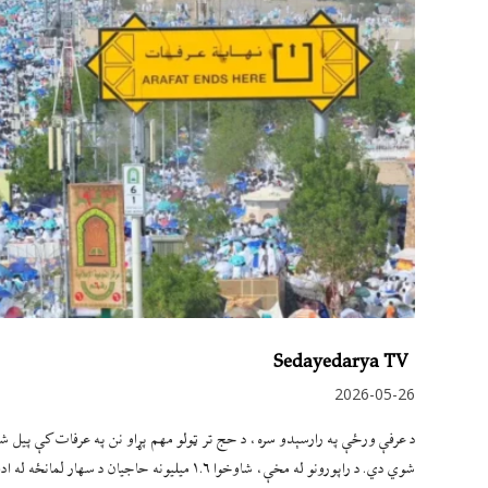
Sedayedarya TV
2026-05-26
د عرفې ورځې په رارسېدو سره، د حج تر ټولو مهم پړاو نن په عرفات کې پیل شوی
شوي دي. د راپورونو له مخې، شاوخوا ۱.۶ میلیونه 