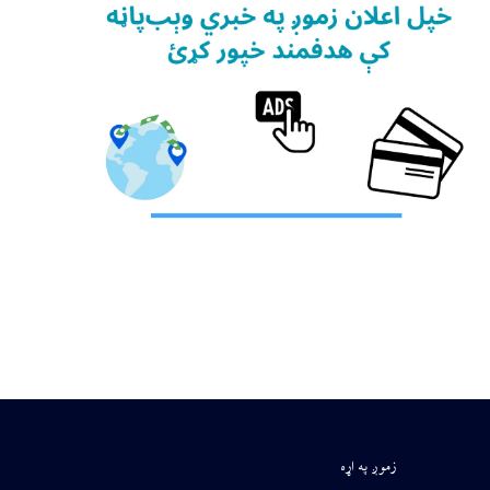
زموږ په اړه