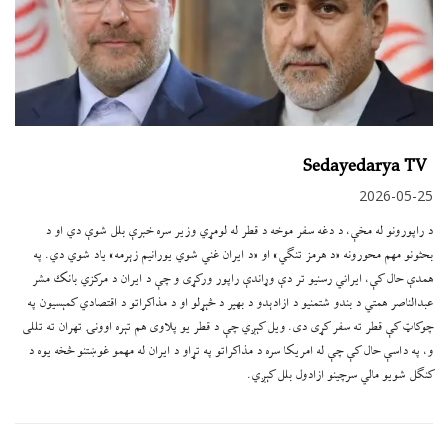
Sedayedarya TV
2026-05-25
د راپورونو له مخې، د دغه سفر موخه د قطر له لومړي وزير سره خبرې بلل شوې دي او د
بحثونو مهم محورونه «د هرمز تنګي» او «د ايران غني شوي يورانيم زېرمه» ياد شوي دي. په
همدې حال کې، ايراني رسنيو تر دې وړاندې راپور ورکړی و چې د ايران د مرکزي بانک مشر
عبدالناصر همتي د بندو شتمنيو د ازادېدو د بهير د څېړلو او د مذاکراتو د اقتصادي کمېسيون په
چوکاټ کې قطر ته سفر کړی دی. ويل کېږي چې د قطر يو پلاوی هم تېره اوونۍ تهران ته تللی
و، په داسې حال کې چې له امريکا سره د مذاکراتو په تړاو د ايران له مهمو غوښتنو څخه يوه د
کنګل شويو مالي سرچينو ازادول بلل کېږي.