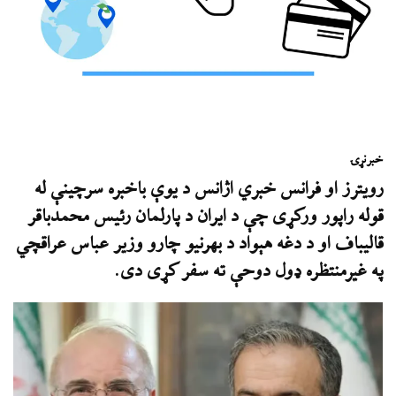
خبر
نړۍ
رویترز او فرانس خبري اژانس د يوې باخبره سرچينې له
قوله راپور ورکړی چې د ايران د پارلمان رئيس محمدباقر
قاليباف او د دغه هېواد د بهرنيو چارو وزير عباس عراقچي
په غيرمنتظره ډول دوحې ته سفر کړی دی.