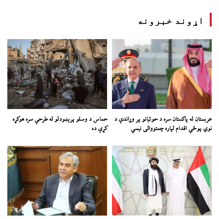
اړوند خبرونه
عربستان له پاکستان سره د حوثیانو پر وړاندې د
حماس د وسلو پرېښودلو له طرحې سره هوکړه
نوي پوځي اقدام لپاره چمتووالی نیسي
کړې ده