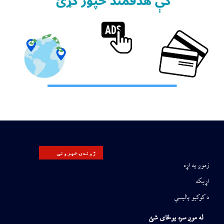
ژوندۍ خپرونې
زموږ په اړه
اړیکه
د کوکیو پالیسي
له موږ سره یوځای شئ