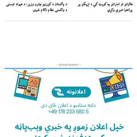
طالبانو او اماراتو په کوېټ کې د اړیکو پر
د پاکستان د کورنیو چارو وزیر: د هېواد اوسنی
پراختیا خبرې وکړي
د واکمنۍ نظام ناکام شوی
- Advertisment -