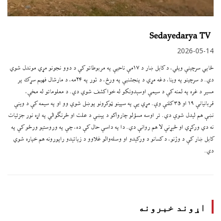
Sedayedarya TV
2026-05-14
ځايي سرچینې ویلي، د کابل ښار د ۱۷مې ناحیې په مربوطاتو کې د دوو نجونو مړي موندل شوي
دي. د سرچینو په وینا، دغه مړي د پنجشنبې په ورځ، د ثور په ۲۴مه، د مارشال فهیم سړک پر
مسیر د غره په لمنه کې د سیمې اوسېدونکو له خوا کشف شوي دي. د معلوماتو له مخې،
قربانیانې ۱۹ او ۳۵ کلنې وې. مړي یې په سپینو ټوکرونو پوښل شوي وو او په سیمه کې د وینې
نښې هم لیدل شوې دي. تر اوسه مسؤلو چارواکو د پېښې د علت او څرنګوالي په اړه نور جزئیات
نه دي ورکړي او څېړنې لا هم روانې دي. دا په داسې حال کې ده، چې په وروستیو ورځو کې په
کابل ښار کې د وژنو، د کسانو د ورکېدو او وسله‌والو غلاوو د زیاتېدو راپورونه هم خپاره شوي
دي.
اړوند خبرونه