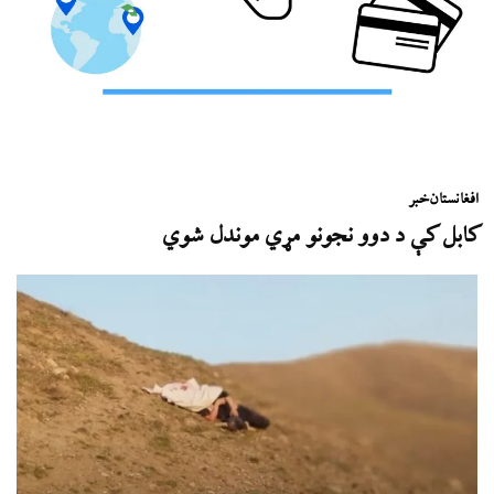
افغانستان
خبر
کابل کې د دوو نجونو مړي موندل شوي