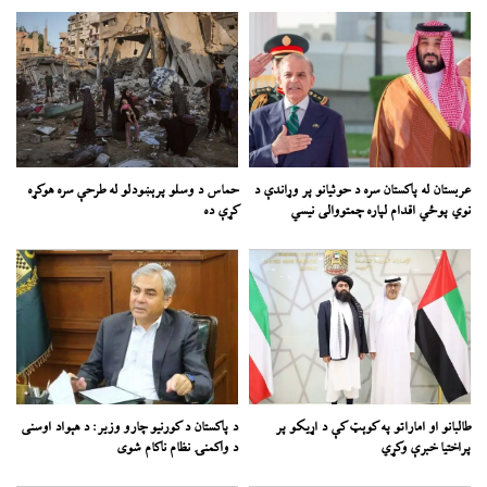
عربستان له پاکستان سره د حوثیانو پر وړاندې د
حماس د وسلو پرېښودلو له طرحې سره هوکړه
نوي پوځي اقدام لپاره چمتووالی نیسي
کړې ده
طالبانو او اماراتو په کوېټ کې د اړیکو پر
د پاکستان د کورنیو چارو وزیر: د هېواد اوسنی
پراختیا خبرې وکړي
د واکمنۍ نظام ناکام شوی