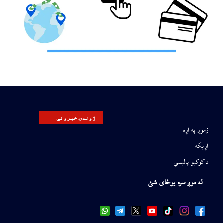
ژوندۍ خپرونې
زموږ په اړه
اړیکه
د کوکیو پالیسي
له موږ سره یوځای شئ