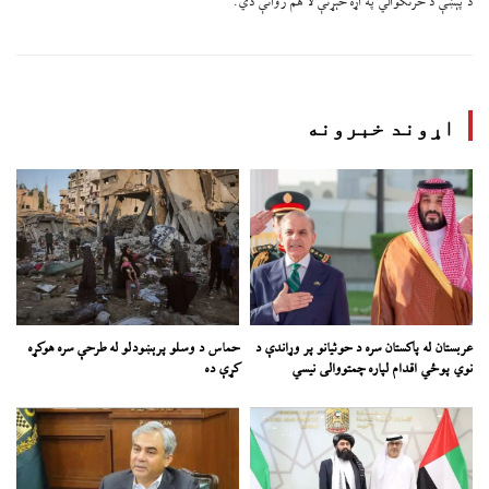
د پېښې د څرنګوالي په اړه څېړنې لا هم روانې دي.
اړوند خبرونه
عربستان له پاکستان سره د حوثیانو پر وړاندې د
حماس د وسلو پرېښودلو له طرحې سره هوکړه
نوي پوځي اقدام لپاره چمتووالی نیسي
کړې ده