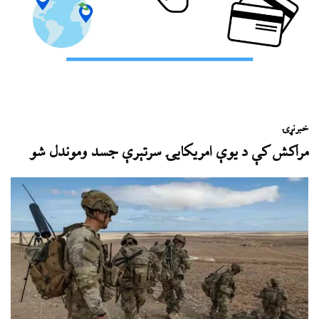
خبر
نړۍ
مراکش کې د یوې امریکایۍ سرتېرې جسد وموندل شو