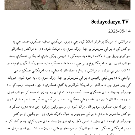
Sedayedarya TV
2026-05-14
د مراکش او امریکا پوځونو اعلان کړی چې د یوې امریکایي ښځینه عسکرې جسد، چې په
مراکش کې د پوځي تمرینونو پر مهال ورکه شوې وه، موندل شوی دی. د مراکش وسله‌والو
ځواکونو وویل چې د «کاب درعه» په سیمه کې د دویمې ورکې شوې امریکایي عسکرې جسد
موندل شوی دی. د امریکا پوځ ویلي چې دغه ښځینه عسکره ماریا سیمون کولینګټون نومېده او
۱۹ کاله عمر یې درلود. د مراکش د پوځ د معلوماتو له مخې، دغه امریکایي عسکره د مې
میاشتې له دویمې نېټې راهیسې د پوځي تمرینونو پر مهال ورکه شوې وه. په خپره شوې خبرپاڼه
کې ویل شوي چې د مراکش او امریکا ځواکونو په ګډې همکارۍ د لټون عملیات ترسره کړل. د
چارواکو په وینا، د دې عسکرې جسد «کاب درعه» ته نږدې په یوه ډبرینه سیمه کې موندل شوی
او وروسته انتقال شوی دی. څو ورځې مخکې د یوه بل امریکایي عسکر جسد هم موندل شوی
و، چې له دې عسکرې سره یوځای ورک شوی و. رسنیو راپور ورکړی چې دغه دواړه عسکر د
مراکش ساحلونو ته نږدې د پوځي تمرینونو پر مهال نادرکه شوي وو. امریکایي او مراکشي
چارواکو تر اوسه د دې پېښې د اصلي لامل په اړه نور جزییات نه دي خپاره کړي. په مراکش کې د
دویم امریکایي عسکر د جسد موندل کېدو سره، څو ورځني د لټون عملیات پای ته ورسېدل، خو