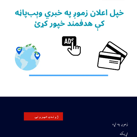
ژوندۍ خپرونې
زموږ په اړه
اړیکه