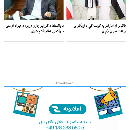
طالبانو او اماراتو په کوېټ کې د اړیکو پر
د پاکستان د کورنیو چارو وزیر: د هېواد اوسنی
پراختیا خبرې وکړي
د واکمنۍ نظام ناکام شوی
- Advertisment -