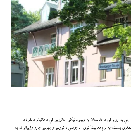
 په اروپا کې د افغانستان په ډیپلوماټیکو استازولیو کې د طالبانو د نفوذ د
غږۍ بنسټ» په نوم فعالیت کوي، د جرمني د کورنیو او بهرنیو چارو وزیرانو ته په