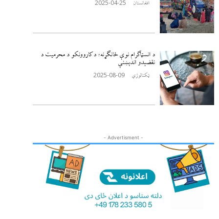
2025-04-25
افغانستان
د انسټاګرام نوې ځانګړنه؛ د کاروونکو د محرمیت د
نقضېدو اندېښنې
2025-08-09
ټکنالوژي
- Advertisment -