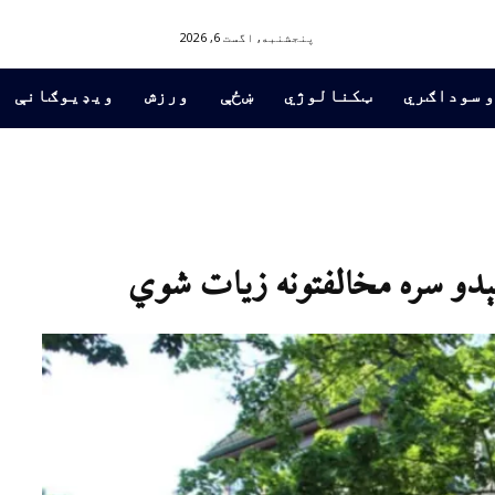
پنجشنبه, اگست 6, 2026
و سوداګري
ټکنالوژي
ښځې
ورزش
ویډیوګانې
کېدو سره مخالفتونه زیات شوي