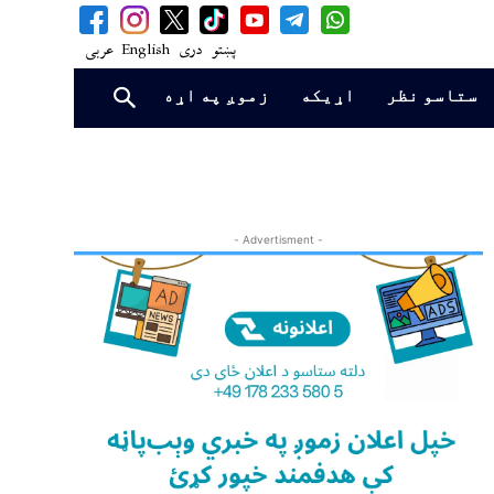
پښتو
دری
English
عربی
ستاسو نظر
اړیکه
زموږ په اړه
- Advertisment -