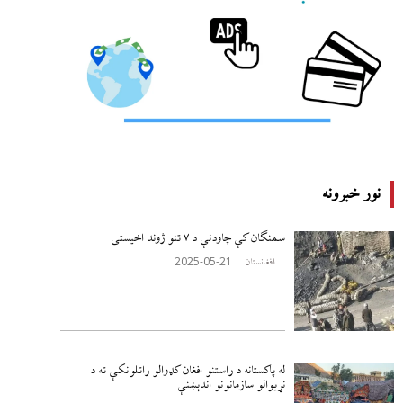
نور خبرونه
سمنګان کې چاودنې د ۷ تنو ژوند اخيستی
2025-05-21
افغانستان
له پاکستانه د راستنو افغان کډوالو راتلونکې ته د
نړيوالو سازمانونو اندېښنې