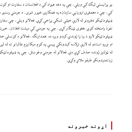
یو پرانیستي لیک کې ویلي، چې په دغه هېواد کې د افغانستان د سفارت او کونسل
کې، چې د «همغږۍ اروپایي سازمان» په همکارۍ خپور شوی، د جرمني رسنیو هغو
ډیپلوماټیکو دفترونو له لارې خپلې شبکې پراخې کړي. فعالانو ویلي، چې سفارت
نفوذ رامنځته کوي. هغوی ټینګار کړی، چې په جرمني کې مېشت افغانان، خبریال
ډیپلوماټیکو لارو د بیا را ژوندي کېدو وېره ده. همدارنګه، فعالانو د کونسلي خ
او نورو اسنادو له لارې ترلاسه کېدونکې پیسې په کوم میکانېزم طالبانو ته له ل
له ټولنیز ژونده حذف کړې دي. فعالانو له جرمني وغوښتل، چې په ډیپلوماټیکو مر
زیانمنېدونکو طبقو ملاتړ وکړي.
اړوند خبرونه