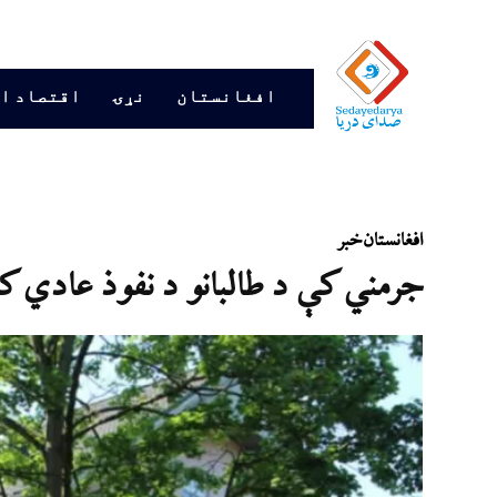
افغانستان
نړۍ
اقتصاد ا
افغانستان
خبر
جرمني کې د طالبانو د نفوذ عادي 