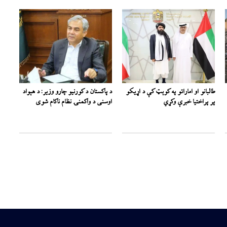
طالبانو او اماراتو په کوېټ کې د اړیکو
د پاکستان د کورنیو چارو وزیر: د هېواد
پر پراختیا خبرې وکړي
اوسنی د واکمنۍ نظام ناکام شوی