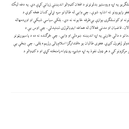
ګریو په اړه وروستیو بدلونونو د افغان کډوالو اندېښنې زیاتې کړې دي. په دغه لیک
 راپورونو ته اشاره شوې، چې وایي له طالبانو سره تړلي کسان هڅه کوي د
ونه او کونسلګرۍ یوازې بې‌طرفه ځایونه نه دي، بلکې سیاسي شبکې او اوږدمهاله
ان، قاضیان او مدني فعالان له هماغه ایډیالوژۍ تښتېدلي، چې اوس یې د
دماتو د مالي څارنې په اړه اندېښنه ښودلې او وایي، چې څرګنده نه ده د پاسپورټونو
ېږدولو ژغورل کېږي. هغوی طالبان یو «اقتدارګرا اسلام‌پالی رژیم» بللی، چې ښځې یې
کزونو کې د هر ډول نفوذ په اړه «بشپړه روڼتیا» رامنځته کړي او د کډوالو د