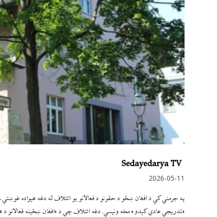
Sedayedarya TV
2026-05-11
په جرمني کې د افغان ښځو د حقونو د فعالانو یو ائتلاف له دغه هېواده غوښتي، چې
«تدریجي عادي کېدو» مخه ونیسي. دغه ائتلاف چې د «افغان ښځینه فعالانو د هم