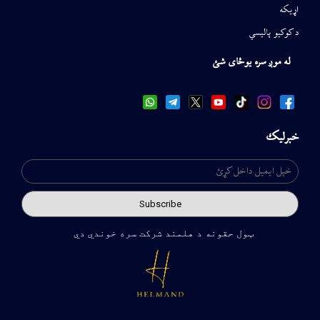
اړیکه
د کوکیو پالیسي
له موږ سره یوځای شئ
خبرلیک
ټول حقونه د هلمند شرکت سره خوندي دي