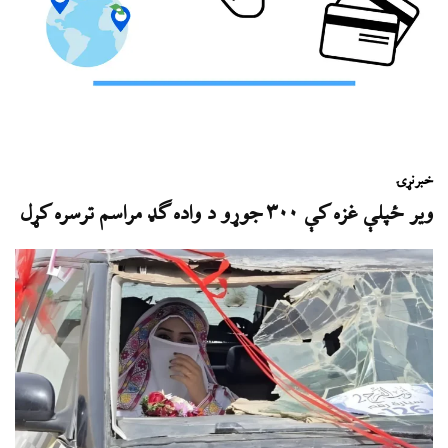
خبر
نړۍ
وير ځپلې غزه کې ۳۰۰ جوړو د واده ګډ مراسم ترسره کړل