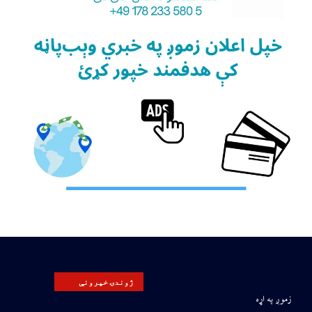
ژوندۍ خپرونې
زموږ په اړه