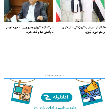
طالبانو او اماراتو په کوېټ کې د اړیکو پر
د پاکستان د کورنیو چارو وزیر: د هېواد اوسنی
پراختیا خبرې وکړي
د واکمنۍ نظام ناکام شوی
- Advertisment -