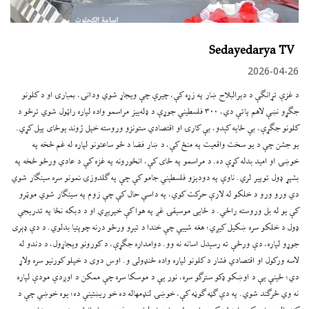
Sedayedarya TV
2026-04-26
د غزې تړانګې د دیرالبلاح ښار په زړه کې، چیرې چې ویجاړ شوي ودانۍ، بمبارۍ او د کلونو
جګړو نښې لاهم پاتې دي، ۳۰۰ فلسطیني جوړې د ډله‌ییز مراسمو واده لپاره راټول شوي ترڅو د
کلونو جګړې، بې ځایه کېدو، بې کارۍ او اقتصادي ستونزو وروسته خپل ژوند یوځای پیل کړي.
یو جشن چې د یو سخت واقعیت په منځ کې، د ښار فضا د څو ساعتونو لپاره له غم څخه په
خوښۍ او امید بدله کړې ده. د مراسمو په ځای کې، انځورونه په غزه کې د عادي ورځو څخه په
بشپړ ډول توپیر لري. ناوې په دودیزو فلسطیني جامو کې چې په ګلدوزۍ نمونو سره سینګار شوي
دي ورو ورو د خلکو له لارې حرکت کوي، په داسې حال کې چې زوم په سینګار شوي موټرو
کې یو له بل وروسته راځي. د ځایی موسیقۍ غږ په هوا کې خپریږي او د دبکه نڅا په تدریجي
ډول د خلکو سره ښکیل کیږي؛ هغه شیبې چې خندا د تیرو ورځو درنه چوپتیا بدلوي. د دې ډېری
جوړو لپاره، دې ورځې ته رسېدل اسانه نه وو. دوامداره جګړې، د کورونو ویجاړول، د دندو له
لاسه ورکول او اقتصادي فشار د کلونو لپاره واده ځنډولی و. اوس دوی د خپلو کورنیو سره ولاړ
دي؛ ځینې یې د اوښکو ډکو سترګو سره، نور یې د موسکا سره چې ممکن د اوږدې مودې لپاره
نه وي څرګند شوي. په دې ګڼه ګوڼه کې، خوښۍ لنډمهاله ده خو ریښتینې ده؛ یوه خوښي چې د