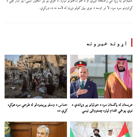
کنډوالو په زړه کې رامنځته کیږي او د څو ساعتونو لپاره، د غزې یو بل انځور ښیي؛ یو ښار چې د
کړاوونو سره سره، لا تر اوسه د نوي پیل کولو وړتیا له لاسه نه ده ورکړې.
اړوند خبرونه
عربستان له پاکستان سره د حوثیانو پر وړاندې د
حماس د وسلو پرېښودلو له طرحې سره هوکړه
نوي پوځي اقدام لپاره چمتووالی نیسي
کړې ده