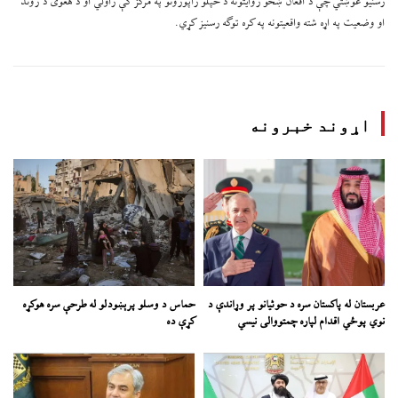
رسنیو غوښتي چې د افغان ښځو روایتونه د خپلو راپورونو په مرکز کې راولي او د هغوی د ژوند
او وضعیت په اړه شته واقعیتونه په کره توګه رسنیز کړي.
اړوند خبرونه
عربستان له پاکستان سره د حوثیانو پر وړاندې د
حماس د وسلو پرېښودلو له طرحې سره هوکړه
نوي پوځي اقدام لپاره چمتووالی نیسي
کړې ده