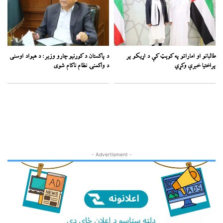
طالبانو او اماراتو په کوېټ کې د اړیکو پر
د پاکستان د کورنیو چارو وزیر: د هېواد اوسنی
پراختیا خبرې وکړي
د واکمنۍ نظام ناکام شوی
- Advertisment -