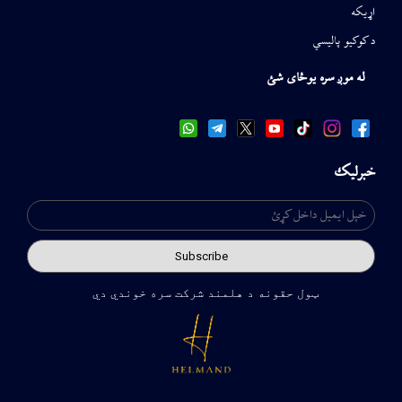
اړیکه
د کوکیو پالیسي
له موږ سره یوځای شئ
خبرلیک
ټول حقونه د هلمند شرکت سره خوندي دي