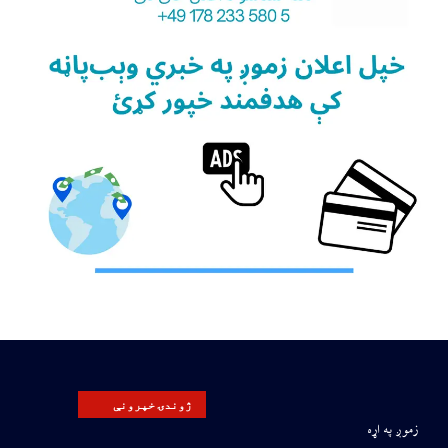
ژوندۍ خپرونې
زموږ په اړه