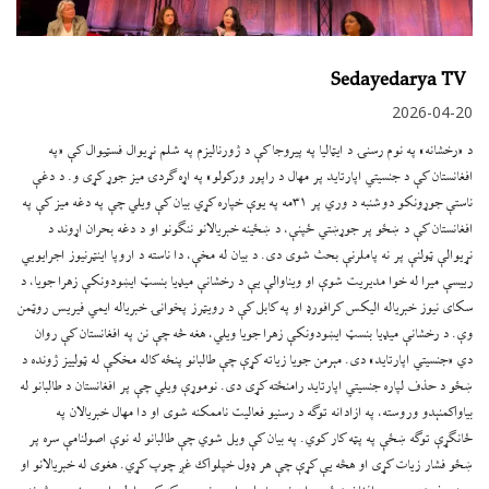
Sedayedarya TV
2026-04-20
د «رخشانه» په نوم رسنۍ د ایټالیا په پیروجا کې د ژورنالیزم په شلم نړیوال فسټيوال کې «په
افغانستان کې د جنسیتي اپارتاید پر مهال د راپور ورکولو» په اړه ګردۍ میز جوړ کړی و. د دغې
ناستې جوړونکو دوشنبه د وري پر ۳۱مه په یوې خپاره کړي بیان کې ویلي چې په دغه میز کې په
افغانستان کې د ښځو پر جوړښتي ځپنې، د ښځينه خبریالانو ننګونو او د دغه بحران اړوند د
نړیوالې ټولنې پر نه پاملرنې بحث شوی دی. د بیان له مخې، دا ناسته د اروپا اینټرنیوز اجرایويي
رییسې میرا له خوا مدیریت شوې او ویناوالې یې د رخشانې میډیا بنسټ ایښودونکې زهرا جویا، د
سکای نیوز خبریاله الیکس کرافورډ او په کابل کې د رویټرز پخوانۍ خبریاله ایمي فیریس روټمن
وې. د رخشانې میډیا بنسټ ایښودونکې زهرا جویا ویلي، هغه څه چې نن په افغانستان کې روان
دي «جنسیتي اپارتاید» دی. مېرمن جویا زیاته کړې چې طالبانو پنځه کاله مخکې له ټولییز ژونده د
ښځو د حذف لپاره جنسیتي اپارتاید رامنځته کړی دی. نوموړې ویلي چې پر افغانستان د طالبانو له
بیاواکمنېدو وروسته، په ازادانه توګه د رسنیو فعالیت ناممکنه شوی او دا مهال خبریالان په
ځانګړې توګه ښځې په پټه کار کوي. په بیان کې ویل شوي چې طالبانو له نوې اصولنامې سره پر
ښځو فشار زیات کړی او هڅه یې کړې چې هر ډول خپلواک غږ چوپ کړي. هغوی له خبریالانو او