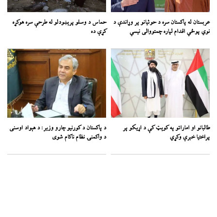
عربستان له پاکستان سره د حوثیانو پر وړاندې د
حماس د وسلو پرېښودلو له طرحې سره هوکړه
نوي پوځي اقدام لپاره چمتووالی نیسي
کړې ده
طالبانو او اماراتو په کوېټ کې د اړیکو پر
د پاکستان د کورنیو چارو وزیر: د هېواد اوسنی
پراختیا خبرې وکړي
د واکمنۍ نظام ناکام شوی