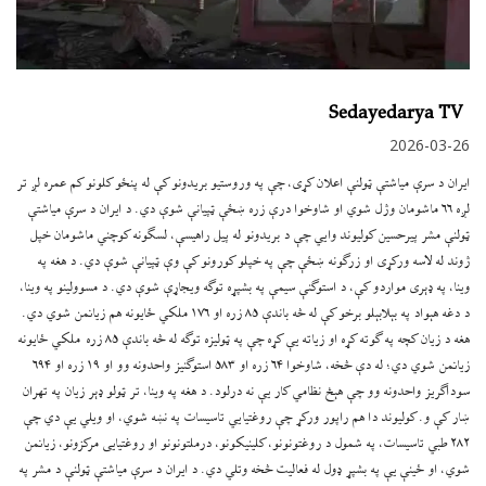
Sedayedarya TV
2026-03-26
ایران د سرې میاشتې ټولنې اعلان کړی، چې په وروستیو بریدونو کې له پنځو کلونو کم عمره لږ تر
لږه ۶۶ ماشومان وژل شوي او شاوخوا درې زره ښځې ټپیانې شوې دي. د ایران د سرې میاشتې
ټولنې مشر پیرحسین کولیوند وايي چې د بریدونو له پیل راهیسې، لسګونه کوچني ماشومان خپل
ژوند له لاسه ورکړی او زرګونه ښځې چې په خپلو کورونو کې وې ټپیانې شوې دي. د هغه په ​​
وینا، په ډېری مواردو کې، د استوګنې سیمې په بشپړه توګه ویجاړې شوې دي. د مسوولینو په وینا،
د دغه هېواد په بېلابېلو برخو کې له څه باندې ۸۵ زره او ۱۷۶ ملکي ځایونه هم زیانمن شوي دي.
هغه د زیان کچه په ګوته کړه او زیاته یې کړه چې په ټولیزه توګه له څه باندې ۸۵ زره ملکي ځایونه
زیانمن شوي دي؛ له دې څخه، شاوخوا ۶۴ زره او ۵۸۳ استوګنیز واحدونه وو او ۱۹ زره او ۶۹۴
سوداګریز واحدونه وو چې هېڅ نظامي کار یې نه درلود. د هغه په ​​وینا، تر ټولو ډېر زیان په تهران
ښار کې و. کولیوند دا هم راپور ورکړ چې روغتیايي تاسیسات په نښه شوي، او ویلي یې دي چې
۲۸۲ طبي تاسیسات، په شمول د روغتونونو، کلینیکونو، درملتونونو او روغتیایی مرکزونو، زیانمن
شوي، او ځینې یې په بشپړ ډول له فعالیت څخه وتلي دي. د ایران د سرې میاشتې ټولنې د مشر په