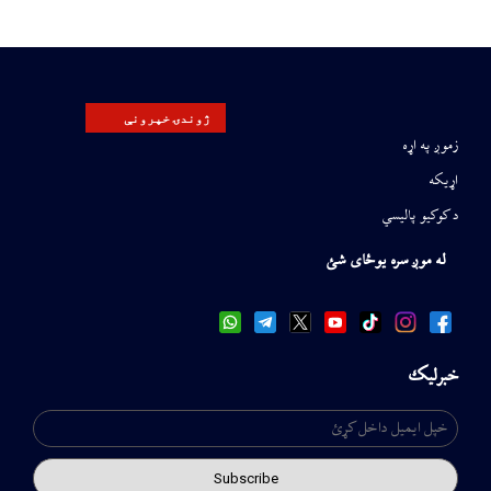
ژوندۍ خپرونې
زموږ په اړه
اړیکه
د کوکیو پالیسي
له موږ سره یوځای شئ
خبرلیک