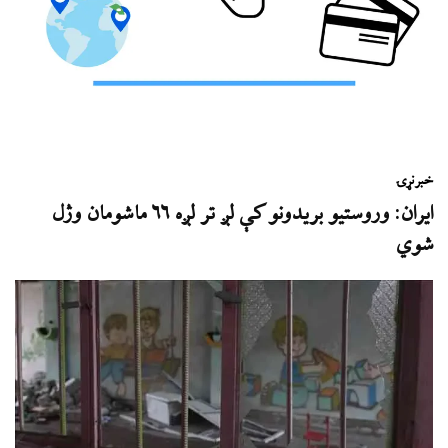
خبر
نړۍ
ایران: وروستیو بریدونو کې لږ تر لږه ۶۶ ماشومان وژل
شوي