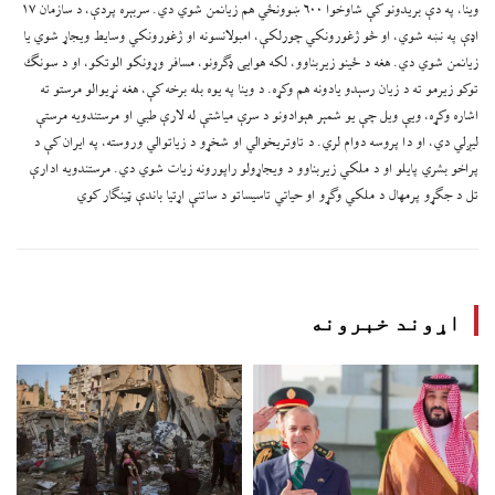
وینا، په دې بریدونو کې شاوخوا ۶۰۰ ښوونځي هم زیانمن شوي دي. سربېره پردې، د سازمان ۱۷
اډې په نښه شوي، او څو ژغورونکي چورلکې، امبولانسونه او ژغورونکي وسایط ویجاړ شوي یا
زیانمن شوي دي. هغه د ځینو زیربناوو، لکه هوایی ډګرونو، مسافر وړونکو الوتکو، او د سونګ
توکو زیرمو ته د زیان رسېدو یادونه هم وکړه. د وینا په یوه بله برخه کې، هغه نړیوالو مرستو ته
اشاره وکړه، ویې ویل چې یو شمېر هېوادونو د سرې میاشتې له لارې طبي او مرستندویه مرستې
لیږلي دي، او دا پروسه دوام لري. د تاوتریخوالي او شخړو د زیاتوالي وروسته، په ایران کې د
پراخو بشري پایلو او د ملکي زیربناوو د ویجاړولو راپورونه زیات شوي دي. مرستندویه ادارې
تل د جګړو پرمهال د ملکي وګړو او حیاتي تاسیساتو د ساتنې اړتیا باندې ټینګار کوي
اړوند خبرونه