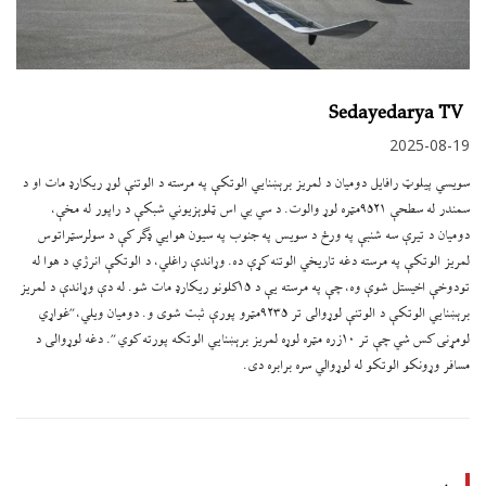
Sedayedarya TV
2025-08-19
سویسي پیلوټ رافایل دومیان د لمریز برېښنايي الوتکې په مرسته د الوتنې لوړ ریکارډ مات او د
سمندر له سطحې ۹۵۲۱مټره لوړ والوت. د سي بي اس ټلوېزیوني شبکې د راپور له مخې،
دومیان د تیرې سه شنبې په ورځ د سویس په جنوب په سیون هوايي ډګر کې د سولرسټراتوس
لمریز الوتکې په مرسته دغه تاریخي الوتنه کړې ده. وړاندې راغلي، د الوتکې انرژي د هوا له
تودوخې اخیستل شوې وه، چې په مرسته يې د ۱۵کلونو ریکارډ مات شو. له دې وړاندې د لمریز
برېښنايي الوتکې د الوتنې لوړوالی تر ۹۲۳۵مټرو پورې ثبت شوی و. دومیان ویلي،”غواړي
لومړنی کس شي چې تر ۱۰زره مټره لوړه لمریز برېښنايي الوتکه پورته کوي”. دغه لوړوالی د
مسافر وړونکو الوتکو له لوړوالي سره برابره دی.