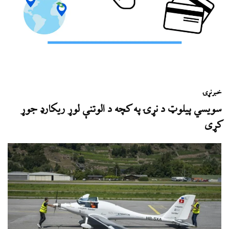
خبر
نړۍ
سویسي پیلوټ د نړۍ په کچه د الوتنې لوړ ریکارډ جوړ
کړی