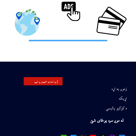
ژوندۍ خپرونې
زموږ په اړه
اړیکه
د کوکیو پالیسي
له موږ سره یوځای شئ