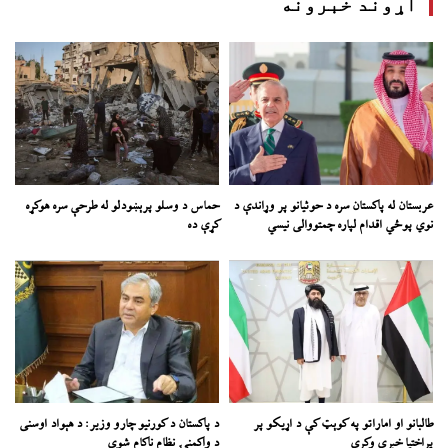
اړوند خبرونه
عربستان له پاکستان سره د حوثیانو پر وړاندې د
حماس د وسلو پرېښودلو له طرحې سره هوکړه
نوي پوځي اقدام لپاره چمتووالی نیسي
کړې ده
طالبانو او اماراتو په کوېټ کې د اړیکو پر
د پاکستان د کورنیو چارو وزیر: د هېواد اوسنی
پراختیا خبرې وکړي
د واکمنۍ نظام ناکام شوی