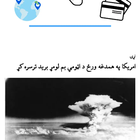
نړۍ
امریکا په همدغه ورځ د اټومي بم لومړ برید ترسره کړ