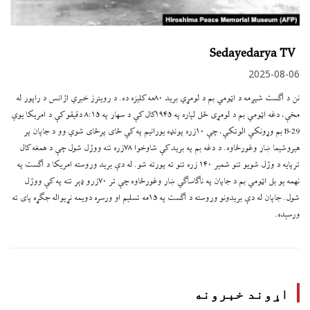
Sedayedarya TV
2025-08-06
نن د اګست شپږمه د اټومي بم د لومړي برید ۸۰مه کلیزه ده. د رویترز خبري اژانس د راپور له
مخې، دغه اټومي بم د لومړی ځل لپاره په ۱۹۴۵کال کې د سهار په ۸:۱۵ دقیقو کې د امریکا یوې
B-29 بم وړونکې الوتکې، چې ۱۰زره پونډه یورانیم په کې ځای پرځای شوي وو د جاپان پر
هیروشیما ښار وغورځاوه. د دغه بم په برید کې شاوخوا ۷۸زره تنه ووژل شول چې د همغه کال
ترپایه د وژل شویو تنو شمېر ۱۴۰ زره تنو ته پورته شو. له دې برید وروسته امریکا د اګست په
نهمه یو بل اټومي بم د جاپان په ناګاساګي ښار وغورځاوه چې تر ۷۰زرو ډېر تنه په کې ووژل
شول. جاپان له دې بریدونو وروسته د اګست په ۱۵مه تسلیم او ورسره دویمه نړیواله جګړه پای ته
ورسېده.
اړوند خبرونه