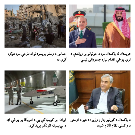
عربستان له پاکستان سره د حوثیانو پر وړاندې د
حماس د وسلو پرېښودلو له طرحې سره هوکړه
نوي پوځي اقدام لپاره چمتووالی نیسي
کړې ده
د پاکستان د کورنیو چارو وزیر: د هېواد اوسنی
ایران: پر کویټ کې یې د امریکا پر پوځي اډه
د واکمنۍ نظام ناکام شوی
د بې‌پیلوټه الوتکو برید کړی