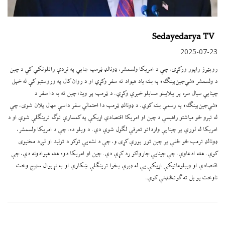
Sedayedarya TV
2025-07-23
رويټرز راپور ورکړی، چې د امریکا ولسمشر، ډونالډ ټرمپ ښايي په نږدې راتلونکي کې د چین
د ولسمشر «شي‌جین‌پینګ» په بلنه یاد هېواد ته سفر وکړي او د روان کال په وروستيو کې له خپل
چینايي سیال سره پر بېلابېلو مسایلو خبرې وکړي. د ټرمپ پر وینا؛ چین ته به دا سفر د
«شي‌جین‌پینګ» په رسمي بلنه کوي. د ډونالډ ټرمپ دا احتمالي سفر داسې مهال پلان شوی، چې
له تېرو څو میاشتو راهیسې د چین او امریکا اقتصادي اړیکې په کمسارې توګه ترینګلې شوې او د
امریکا له لوري پر چینايي وارداتو تعرفې لګول شوې دي. د ویلو ده، چې د امریکا ولسمشر،
ډونالډ ترمپ څو ځلې پر چین تور پورې کړی و، چې د نشه‌يي توکو د تولید او لېږد مخنیوی
کوي. هغه ادعاوې، چې چینايي چارواکو رد کړې دي. چین او امریکا دوه هغه هېوادونه دي، چې
اقتصادي او ډیپلوماتیکې اړیکې یې له ډېرې پخوا ترینګلې ښکاري او په نړیوال سټېج وخت
ناوخت یو بل ته ګوتڅنډنې کوي.