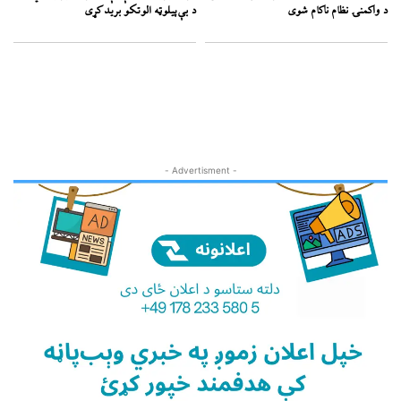
د واکمنۍ نظام ناکام شوی
د بې‌پیلوټه الوتکو برید کړی
- Advertisment -