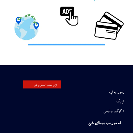
ژوندۍ خپرونې
زموږ په اړه
اړیکه
د کوکیو پالیسي
له موږ سره یوځای شئ