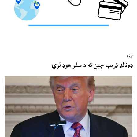
نړۍ
ډونالډ ټرمپ چین ته د سفر هوډ لري