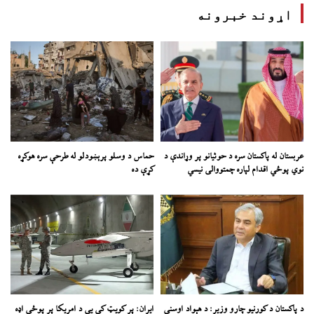
اړوند خبرونه
عربستان له پاکستان سره د حوثیانو پر وړاندې د
حماس د وسلو پرېښودلو له طرحې سره هوکړه
نوي پوځي اقدام لپاره چمتووالی نیسي
کړې ده
د پاکستان د کورنیو چارو وزیر: د هېواد اوسنی
ایران: پر کویټ کې یې د امریکا پر پوځي اډه