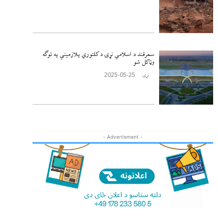
سمرقند د اسلامي نړۍ د کلتوري پلازمېنې په توګه
وټاکل شو
2025-05-25
نړۍ
- Advertisment -