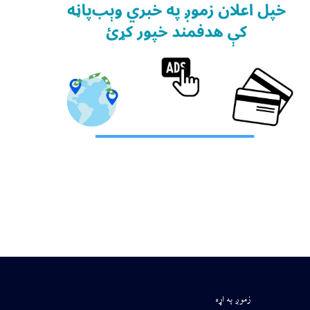
زموږ په اړه