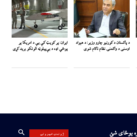
د پاکستان د کورنیو چارو وزیر: د هېواد
ایران: پر کویټ کې یې د امریکا پر
اوسنی د واکمنۍ نظام ناکام شوی
پوځي اډه د بې‌پیلوټه الوتکو برید کړی
ره یوځای شئ
ژوندۍ خپرونې