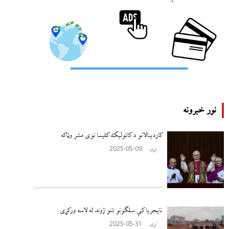
نور خبرونه
کاردینالانو د کاتولیک کلیسا نوی مشر وټاکه
2025-05-09
نړۍ
نایجریا کې سلګونو تنو ژوند له لاسه ورکړی
2025-05-31
نړۍ