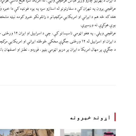
د ایران د بهرنیو چارو وزیر عباس عراقچي وایي، له امریکا سره هېڅ داسې هوکړ
عراقچي پرون په تهران کې د سفارتونو له استازو سره په یوه غونډه کې دا خبره وک
هغه که څه هم د ایراني او امریکایي مرکچیانو د راتلونکو خبرو کومه نیټه مشخصه
یوې هوکړې ته ورسېږي.
عراقچي ویلي، په هغو اټومي تاسیساتو کې، چې د اسراییل او ایران ۱۲ ورځنۍ جګړه کې پرې برید وشو، د راډیو اکتیف وړانګو خطر شته.
د ایران او اسراییل له ۱۲ ورځنۍ جګړې مخکې څوځله ایراني او امریکایي مرکچیانو یوې اټومي هوکړې ته د رسیدو په سر خبرې وکړې، خو په ظاهره بې پایلې وې.
د جګړې پر مهال امریکا د ایران پر دریو اټومي بټیو، فوردو، نطنز او اصفهان با
اړوند خبرونه