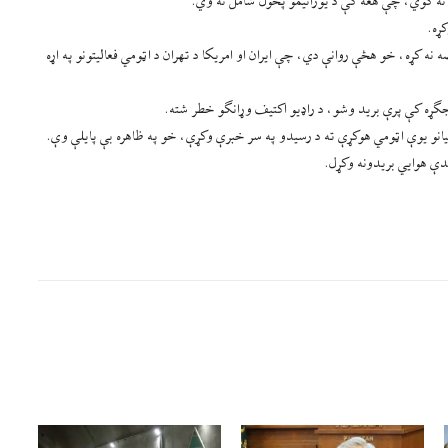
ه نه کوي، چې هغه کې د یورانیمو پخول شامل نه وي.
ړه.
 نه کړه، خو هڅې روانې دي، چې ایران او امریکا د تهران د اټومي فعالیتونو په اړه
ندې هوایي بریدونه وکړل.