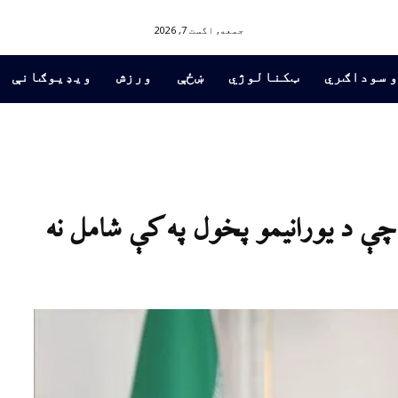
جمعه, اگست 7, 2026
و سوداګري
ټکنالوژي
ښځې
ورزش
ویډیوګانې
چې د یورانیمو پخول په کې شامل نه