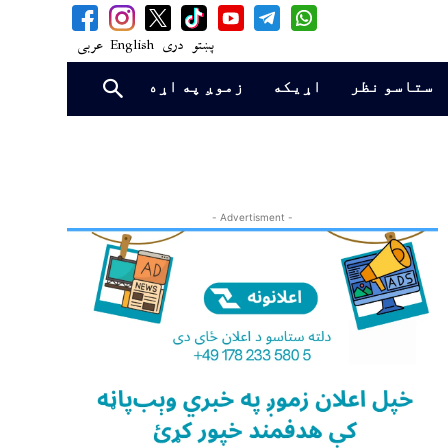
پښتو
دری
English
عربی
ستاسو نظر
اړیکه
زموږ په اړه
- Advertisment -