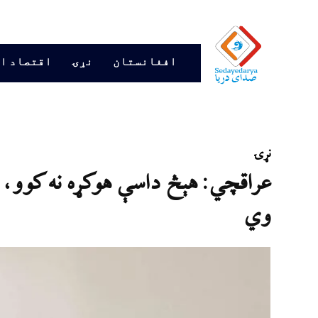
افغانستان
نړۍ
اقتصاد ا
نړۍ
عراقچي: هېڅ داسې هوکړه نه کوو، 
وي