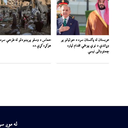
عربستان له پاکستان سره د حوثیانو پر
حماس د وسلو پرېښودلو له طرحې سره
وړاندې د نوي پوځي اقدام لپاره
هوکړه کړې ده
چمتووالی نیسي
له موږ س