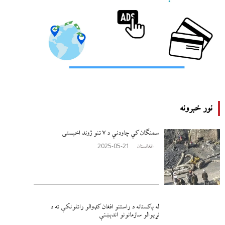
نور خبرونه
سمنګان کې چاودنې د ۷ تنو ژوند اخيستی
2025-05-21
افغانستان
له پاکستانه د راستنو افغان کډوالو راتلونکې ته د
نړيوالو سازمانونو اندېښنې