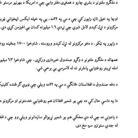
د ملګرو ملتونو د بشري چارو د همغږۍ دفتر وایي چې د امریکا د بهرنیو مرستو ځ
مرکزونو د تړل کېدو لامل شوي چې نږدې ۱.۶ میلیونه کسان یې اغېزمن کړي دي.
د راپور په ټکو، د دغو مرکزونو له تړل کېدو وروسته، شاوخوا ۱۷۰۰ ښځینه روغتیايي کارکونکو خپلې دندې له لاسه ورکړي دي.
همهاله د 
امله اړینو روغتیايي پاملرنو ته له لاسرسي بې برخې شي.
د دغه صندوق د افغانستان څانګې د مې په ۲۲مه ویلي چې ډیرې ګرځنده کلینیکونه او په لرې پرتو سیمو کې روغتیايي مرکزونه د تړل کېدو له ګواښ سره مخ دي.
دا په داسې حال کې ده چې یو شمیر افغانان هم روغتیايي خدمتونو او مرکزونو د
د یادونې ده چې له دې مخکې هم یو شمیر نړیوالو سازمانونو ویلي وو چې د افغ
له جدي ستونزو سره مخ دی.