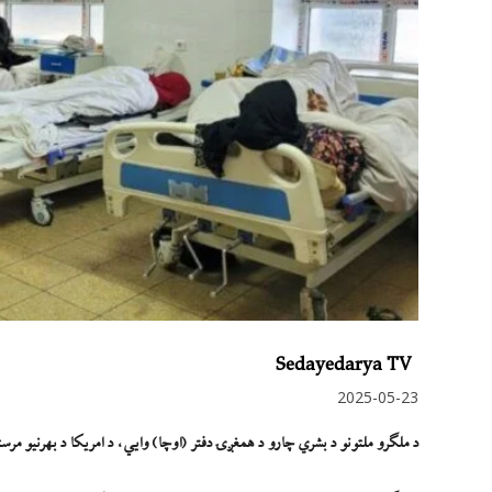
Sedayedarya TV
2025-05-23
د ملګرو ملتونو د بشري چارو د همغږۍ دفتر (اوچا) وایي، د امریکا د بهرنیو مرستو ځنډېدلو په افغانستا