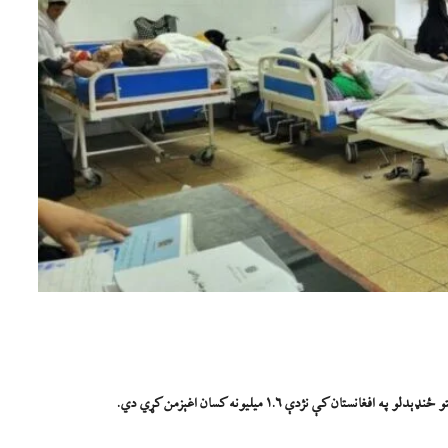
ن کې نژدې ۱.۶ میلیونه کسان اغېزمن کړي دي.