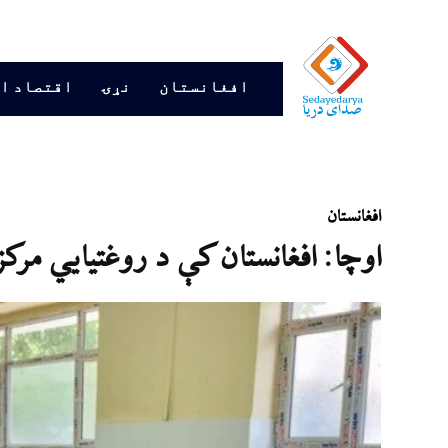
افغانستان
نړۍ
اقتصاد ا
افغانستان
اوچا: افغانستان کې د روغتیايي مر