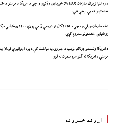
خدمتونو ته بې برخې شي.
روغتیايي خدمتونو محروم کړي.
مرستې د امریکا له ګټو سره سمون نه لري.
اړوند خبرونه