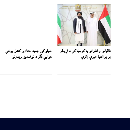
طالبانو او اماراتو په کوېټ کې د اړیکو
خپلواکۍ جبهه ادعا: پر کندز پوځي
پر پراختیا خبرې وکړي
هوايي ډګر د توغندیز بریدونو