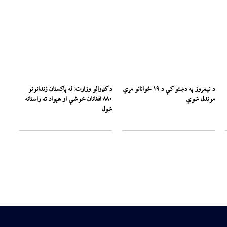
د نیمروز په دښتو کې د ۱۹ ځوانانو مړي
د کډوالو وزارت: له پاکستان زندانونو
موندل شوي
۸۸۰ افغانان خوشې او هېواد ته راستانه
شول