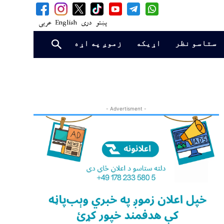
پښتو
دری
English
عربی
ستاسو نظر
اړیکه
زموږ په اړه
- Advertisment -