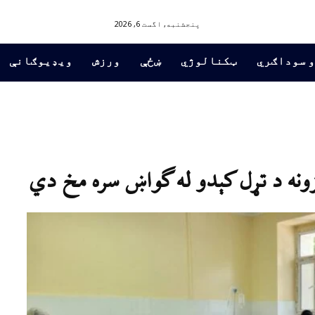
پنجشنبه, اگست 6, 2026
و سوداګري
ټکنالوژي
ښځې
ورزش
ویډیوګانې
کزونه د تړل کېدو له ګواښ سره مخ دي