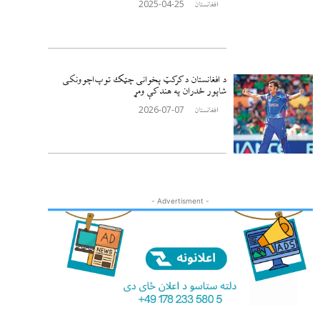
2025-04-25
افغانستان
د افغانستان د کرکټ پخوانی چټک توپ‌اچوونکی
شاپور ځدران په هند کې ومړ
2026-07-07
افغانستان
- Advertisment -