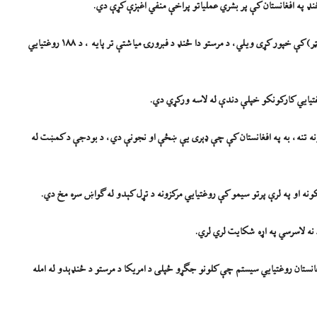
نډ په افغانستان کې پر بشري عملیاتو پراخې منفي اغېزې کړې دي.
اوچا په خپل تازه راپور کې چې د مې په ۲۲مه، یې په خپله ایکس (پخواني ټویټر) کې خپور کړی ویلي، د مرستو دا ځنډ د فبرورۍ میاشتې تر پایه ، د ۱۸۸ روغتیايي
ملګرو ملتونو د وګړو صندوق خبرداری ورکړی، چې شاوخوا ۶.۳ میلیونه تنه، به په افغانستان کې چې ډېری یې ښځې او نجونې دي، د بودجې د کمښت له
 نه لاسرسي په اړه شکایت لري لري.
انستان روغتیايي سیستم چې کلونو جګړو ځپلی د امریکا د مرستو د ځنډېدو له امله