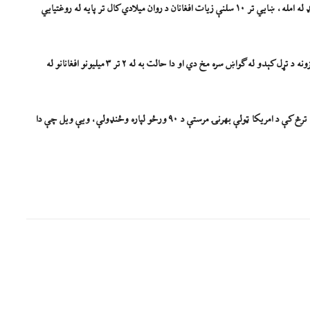
د روغتیا نړیوال سازمان (WHO) خبرداری ورکړی و چې د امریکا د مرستو د ځنډ له امله، ښایي تر ۱۰ سلنې زیات افغانان د روان میلادي کال تر پایه له روغتیايي
دغه سازمان ویلي و، چې د ۲۰۲۵ کال تر دریمې رُبعې پورې، ۲۲۰ روغتیايي مرکزونه د تړل کېدو له ګواښ سره مخ دي او دا حالت به له ۲ تر ۳ میلیونو افغانانو له
د امریکا ولسمشر ډونالډ ټرمپ د جنورۍ په میاشت کې د یوه اجرائیوي فرمان په ترڅ کې د امریکا ټولې بهرنۍ مرستې د ۹۰ ورځو لپاره وځنډولې، ویې ویل چې دا