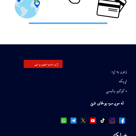
ژوندۍ خپرونې
زموږ په اړه
اړیکه
د کوکیو پالیسي
له موږ سره یوځای شئ
خبرلیک