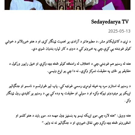
Sedayedarya TV
2025-05-13
د نړۍ د کاتولیکانو مشر، د مطبوعاتو د آزادۍ پر اهمیت ټینګار کړی او د هغو خبریالانو د خوشي
کولو غوښتنه یې کړې،چې په خبرونو کې د دوی د کار لپاره بندیان شوي دي.
هغه له رسنیو هم غوښتي،چې د اختلاف له رامنځته کولو څخه ډډه وکړي او خپل راپور ورکول د
حقایقو پر ځای په حقیقت تمرکز وکړي، نه دا چې یو اړخ ونیسي.
د رسنیو له استازو سره په خپله لومړۍ رسمي غونډه کې، پاپ لیو څوارلسم د ناسمو او جنګیالیو
اړیکو پر میتودونو نیوکه وکړه او د سولې او حقیقت په وده کې یې د رسنیو پر کلیدي رول ټینګار
وکړ.
هغه وویل: “هغه لاره چې موږ اړیکه نیسو په بنسټیز ډول مهمه ده. موږ باید د هغو کلمو او
انځورونو څخه ډډه وکړو،چې نفاق خپروي او د جنګیالیو ته نه وایو.”