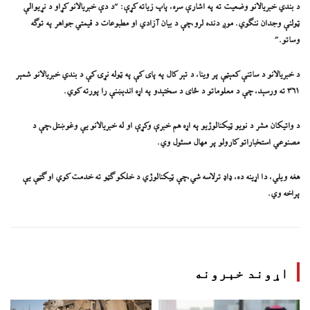
د بندي خبریالانو وضعیت ته په اشارې سره، پاپ زیاته کړې: “د دې خبریالانو کړاو د نړیوالې
ټولنې وجدان ننګوي. موږ دنده لرو،چې د بیان آزادي او مطبوعات د قیمتي جواهر په توګه
وساتو.”
د خبریالانو د ساتنې کمېټې پر وینا، د تېر کال په پای کې په ټوله نړۍ کې د بندي خبریالانو شمېر
۳۶۱ ته ورسېد، چې د معلوماتو د ځای د سختېدو په اړه اندېښنې را پورته کوي.
د واتیکان مشر د نویو ټیکنالوژیو په اړه هم خبرې وکړې او له خبریالانو یې وغوښتل،چې د
مصنوعي استخباراتو کارولو پر مهال مسئول وي.
هغه ويلي، دا اړینه ده، ډاډ ترلاسه شي،چې ټیکنالوژي د خلکو ګټو ته خدمت کوي او ګټې یې
پراخه وي.
اړوند خبرونه