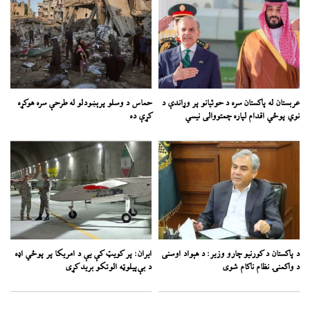
عربستان له پاکستان سره د حوثیانو پر وړاندې د
حماس د وسلو پرېښودلو له طرحې سره هوکړه
نوي پوځي اقدام لپاره چمتووالی نیسي
کړې ده
د پاکستان د کورنیو چارو وزیر: د هېواد اوسنی
ایران: پر کویټ کې یې د امریکا پر پوځي اډه
د واکمنۍ نظام ناکام شوی
د بې‌پیلوټه الوتکو برید کړی