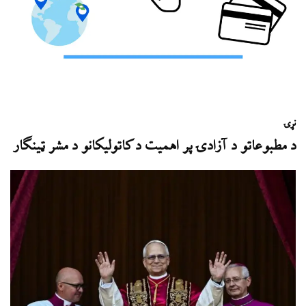
نړۍ
د مطبوعاتو د آزادۍ پر اهميت د کاتوليکانو د مشر ټينګار