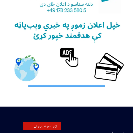
ژوندۍ خپرونې