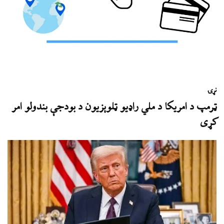
نړۍ
ټرمپ د امریکا د ملي راډیو ټلوېزیون د بودجې بندولو امر
کړی