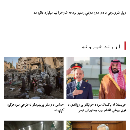
ویل شوي،چې د دې دوو دولتي رسنیو بودجه شاوخوا نیم میلیارد ډالره ده.
اړوند خبرونه
عربستان له پاکستان سره د حوثیانو پر وړاندې د
حماس د وسلو پرېښودلو له طرحې سره هوکړه
نوي پوځي اقدام لپاره چمتووالی نیسي
کړې ده