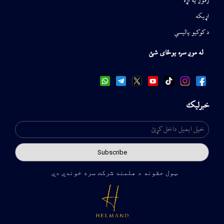
زموږ په اړه
اړیکه
د کوکیو پالیسي
له موږ سره یوځای شئ
خبرلیک
ټول حقونه د هلمند شرکت سره خوندي دي