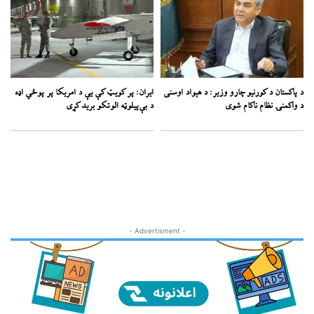
د پاکستان د کورنیو چارو وزیر: د هېواد اوسنی
ایران: پر کویټ کې یې د امریکا پر پوځي اډه
د واکمنۍ نظام ناکام شوی
د بې‌پیلوټه الوتکو برید کړی
- Advertisment -