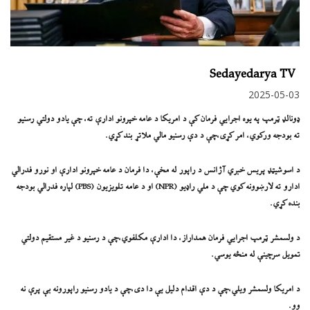
Sedayedarya TV
2025-05-03
ډونالډ ټرمپ په یوه اجرايي فرمان کې د امریکا د عامه خپرونو ادارې ته، چې یادو دولتي رسنیو
ته بودجه ورکوي، امر کړی،چې د دې رسنیو مالي ملاتړ بند کړي.
د اسوشیټډ پریس خبري آژانس د راپور له مخې، دا فرمان د عامه خپرونو ادارې او نورو فدرالي
ادارو ته لارښوونه کوي چې د ملي راډیو (NPR) او د عامه تلویزیون (PBS) لپاره فدرالي بودجه
بنده کړي.
د ولسمشر ټرمپ اجرايي فرمان همداراز، دا ادارې مکلفوي،چې د رسنیو د غیر مستقیم دولتي
تمویل سرچینې له منځه یوسي.
د امریکا ولسمشر ویلي،چې د دې اقدام دلیل یې دا دی،چې د یادو رسنیو راپورونه بې پرې نه
وو.