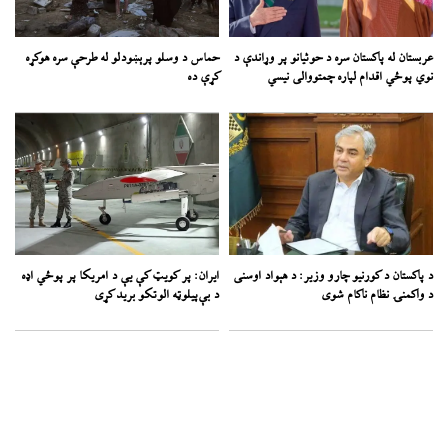
عربستان له پاکستان سره د حوثیانو پر وړاندې د
حماس د وسلو پرېښودلو له طرحې سره هوکړه
نوي پوځي اقدام لپاره چمتووالی نیسي
کړې ده
د پاکستان د کورنیو چارو وزیر: د هېواد اوسنی
ایران: پر کویټ کې یې د امریکا پر پوځي اډه
د واکمنۍ نظام ناکام شوی
د بې‌پیلوټه الوتکو برید کړی