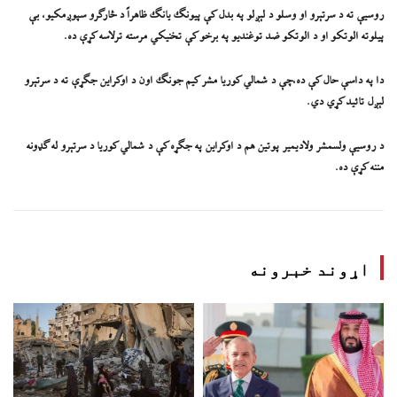
روسیې ته د سرتېرو او وسلو د لېږلو په بدل کې پیونګ یانګ ظاهراً د څارګرو سپوږمکیو، بې
پیلوته الوتکو او د الوتکو ضد توغندیو په برخو کې تخنیکي مرسته ترلاسه کړې ده.
دا په داسې حال کې ده،چې د شمالي کوریا مشر کیم جونګ اون د اوکراین جګړې ته د سرتېرو
لېږل تائید کړي دي.
د روسیې ولسمشر ولادیمیر پوتین هم د اوکراین په جګړه کې د شمالي کوریا د سرتېرو له ګډونه
مننه کړې ده.
اړوند خبرونه