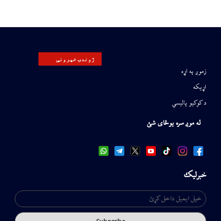
ژوندۍ خپرونې
زموږ په اړه
اړیکه
د کوکیو پالیسي
له موږ سره یوځای شئ
خبرلیک