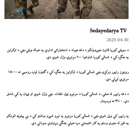
Sedayedarya TV
2025-04-30
د سویلي کوریا قانون جوړوونکو د دغه هېواد د استخباراتي ادارې په حواله ویلي،چې د اوکراین
په جګړه کې د شمالي کوریا شاوخوا ۶۰۰ سرتېري وژل شوي دي.
رویټرز راپور ورکړی،چې شمالي کوریا د اوکراین په جګړه کې د ګډون لپاره روسیې ته ۱۵۰۰۰
سرتېري لېږلي دي.
د دغه راپور له مخې، د شمالي کوریا د سرتېرو ټول تلفات، چې وژل شوي او ټپیان په کې شامل
دي، ۴۶۰۰ ته ورسېدل.
په راپور کې ویل شوي،چې د شمالي کوریا سرتېرو په تېرو شپږو میاشتو کې د بې پيلوټه الوتکو
په څېر له مډرنو وسلو په کار اخیستنې سره خپلې جنګي وړتیاوې ښودلې دي.