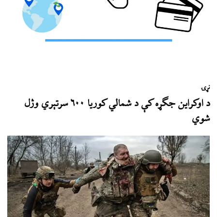
نړۍ
د اوکراین جګړه کې د شمالي کوریا ۶۰۰ سرتېري وژل
شوي